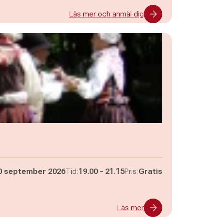
Läs mer och anmäl dig
Pågår mellan
och
0 september 2026
Tid:
19.00
-
21.15
Pris:
Gratis
Läs mer