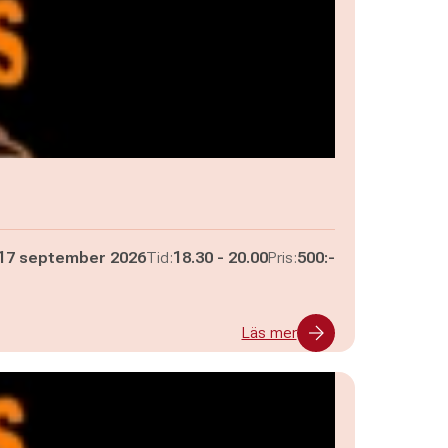
Pågår mellan
och
17 september 2026
Tid:
18.30
-
20.00
Pris:
500:-
Läs mer