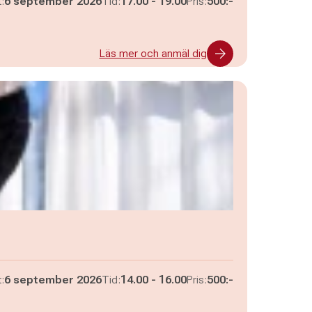
Pågår mellan
och
:
6 september 2026
Tid:
17.00
-
19.00
Pris:
500:-
Läs mer och anmäl dig
Pågår mellan
och
:
6 september 2026
Tid:
14.00
-
16.00
Pris:
500:-