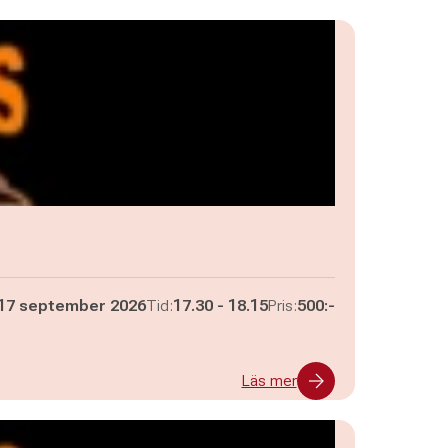
Pågår mellan
och
17 september 2026
Tid:
17.30
-
18.15
Pris:
500:-
Läs mer