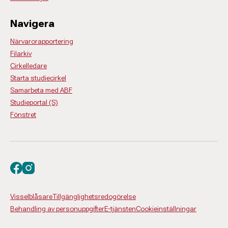
Navigera
Närvarorapportering
Filarkiv
Cirkelledare
Starta studiecirkel
Samarbeta med ABF
Studieportal (S)
Fönstret
Besök oss på facebook
Besök oss på instagram
Visselblåsare
Tillgänglighetsredogörelse
Behandling av personuppgifter
E-tjänsten
Cookieinställningar