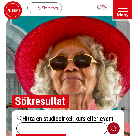
Sök
Skaraborg
Meny
Sökresultat
Hitta en studiecirkel, kurs eller event
Sök