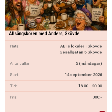
Allsångskören med Anders, Skövde
Plats:
ABFs lokaler i Skövde
Gesällgatan 5 Skövde
Antal träffar:
5 (måndagar)
Start:
14 september 2026
Pågår mellan
och
Tid:
18.00
-
20.00
Pris:
300:-