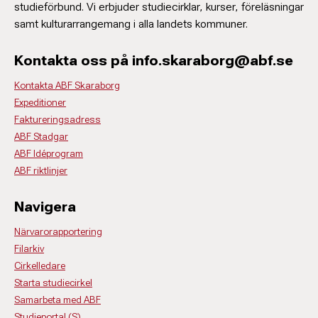
studieförbund. Vi erbjuder studiecirklar, kurser, föreläsningar
samt kulturarrangemang i alla landets kommuner.
Kontakta oss på info.skaraborg@abf.se
Kontakta ABF Skaraborg
Expeditioner
Faktureringsadress
ABF Stadgar
ABF Idéprogram
ABF riktlinjer
Navigera
Närvarorapportering
Filarkiv
Cirkelledare
Starta studiecirkel
Samarbeta med ABF
Studieportal (S)