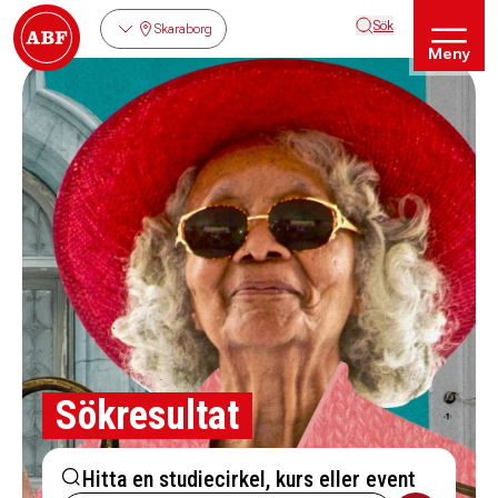
Sök
Skaraborg
Meny
Sökresultat
Hitta en studiecirkel, kurs eller event