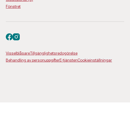
Fönstret
Besök oss på facebook
Besök oss på instagram
Visselblåsare
Tillgänglighetsredogörelse
Behandling av personuppgifter
E-tjänsten
Cookieinställningar