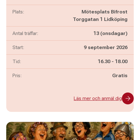
Plats:
Mötesplats Bifrost
Torggatan 1 Lidköping
Antal träffar:
13 (onsdagar)
Start:
9 september 2026
Pågår mellan
och
Tid:
16.30
-
18.00
Pris:
Gratis
Läs mer och anmäl dig