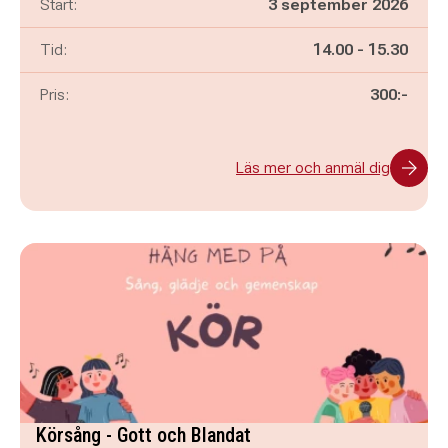
Start:
3 september 2026
Pågår mellan
och
Tid:
14.00
-
15.30
Pris:
300:-
Läs mer och anmäl dig
Körsång - Gott och Blandat