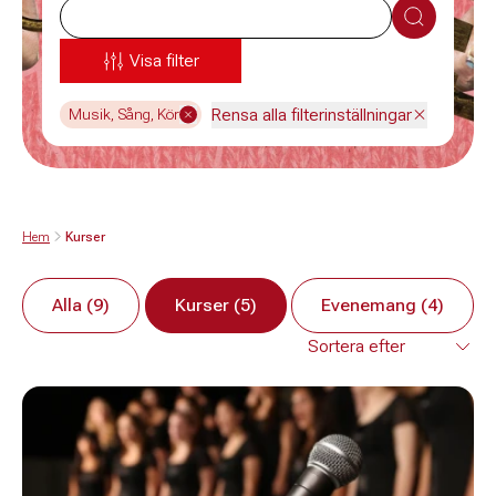
Sök
Visa filter
Rensa alla filterinställningar
Musik, Sång, Kör
Hem
Kurser
Alla (9)
Kurser (5)
Evenemang (4)