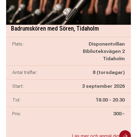
Badrumskören med Sören, Tidaholm
Plats:
Disponentvillan
Biblioteksvägen 2
Tidaholm
Antal träffar:
8 (torsdagar)
Start:
3 september 2026
Pågår mellan
och
Tid:
18.00
-
20.30
Pris:
300:-
Läs mer och anmäl dig