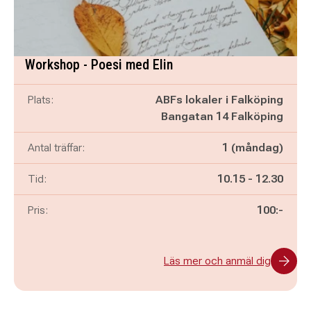
Workshop - Poesi med Elin
Plats:
ABFs lokaler i Falköping
Bangatan 14 Falköping
Antal träffar:
1 (måndag)
Pågår mellan
och
Tid:
10.15
-
12.30
Pris:
100:-
Läs mer och anmäl dig