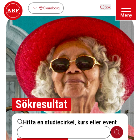
Sök
Skaraborg
Meny
Sökresultat
Hitta en studiecirkel, kurs eller event
Sök