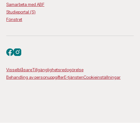
Samarbeta med ABF
Studieportal (S)
Fönstret
Besök oss på facebook
Besök oss på instagram
Visselblåsare
Tillgänglighetsredogörelse
Behandling av personuppgifter
E-tjänsten
Cookieinställningar