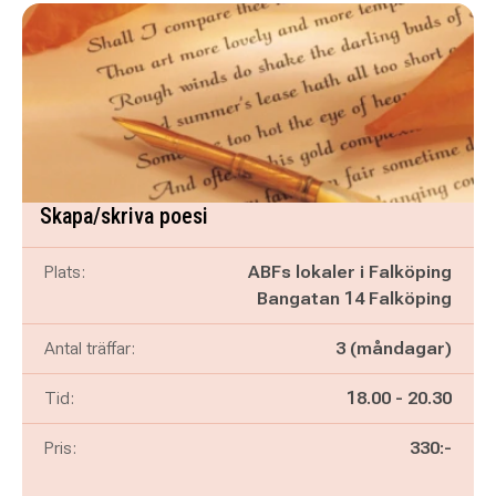
Skapa/skriva poesi
Plats:
ABFs lokaler i Falköping
Bangatan 14 Falköping
Antal träffar:
3 (måndagar)
Pågår mellan
och
Tid:
18.00
-
20.30
Pris:
330:-