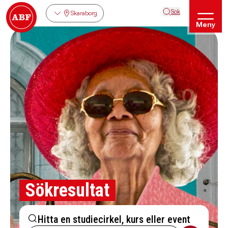
Sök
Skaraborg
Meny
Sökresultat
Hitta en studiecirkel, kurs eller event