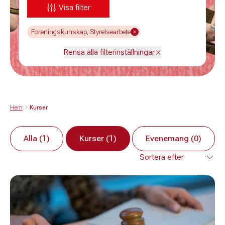
Visa filter
Föreningskunskap, Styrelsearbete
Rensa alla filterinställningar
Hem
Kurser
Alla (1)
Kurser (1)
Evenemang (0)