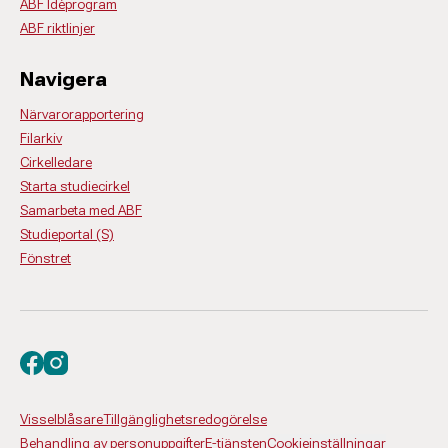
ABF Idéprogram
ABF riktlinjer
Navigera
Närvarorapportering
Filarkiv
Cirkelledare
Starta studiecirkel
Samarbeta med ABF
Studieportal (S)
Fönstret
Besök oss på facebook
Besök oss på instagram
Visselblåsare
Tillgänglighetsredogörelse
Behandling av personuppgifter
E-tjänsten
Cookieinställningar