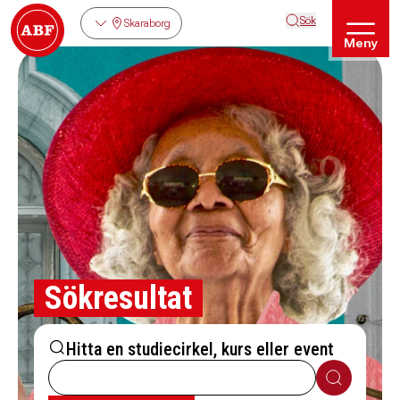
Sök
Skaraborg
Meny
Sökresultat
Hitta en studiecirkel, kurs eller event
Sök