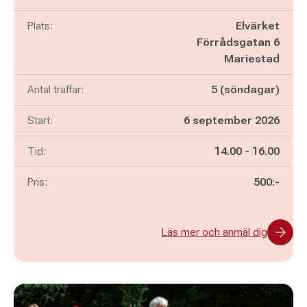
Plats:
Elvärket
Förrådsgatan 6
Mariestad
Antal träffar:
5 (söndagar)
Start:
6 september 2026
Pågår mellan
och
Tid:
14.00
-
16.00
Pris:
500:-
Läs mer och anmäl dig