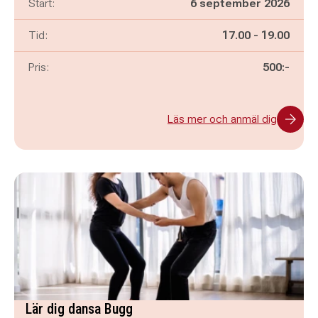
Start:
6 september 2026
Pågår mellan
och
Tid:
17.00
-
19.00
Pris:
500:-
Läs mer och anmäl dig
Lär dig dansa Bugg