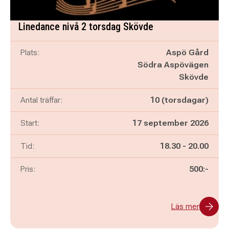
Linedance nivå 2 torsdag Skövde
Plats:
Aspö Gård
Södra Aspövägen
Skövde
Antal träffar:
10 (torsdagar)
Start:
17 september 2026
Pågår mellan
och
Tid:
18.30
-
20.00
Pris:
500:-
Läs mer