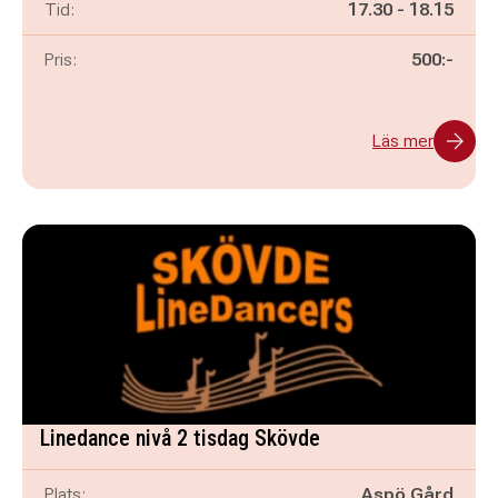
Pågår mellan
och
Tid:
17.30
-
18.15
Pris:
500:-
Läs mer
Linedance nivå 2 tisdag Skövde
Plats:
Aspö Gård