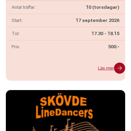
Antal träffar:
10 (torsdagar)
Start:
17 september 2026
Pågår mellan
och
Tid:
17.30
-
18.15
Pris:
500:-
Läs mer