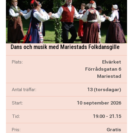
Dans och musik med Mariestads Folkdansgille
Plats:
Elvärket
Förrådsgatan 6
Mariestad
Antal träffar:
13 (torsdagar)
Start:
10 september 2026
Pågår mellan
och
Tid:
19.00
-
21.15
Pris:
Gratis