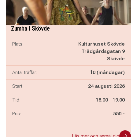
Zumba i Skövde
Plats:
Kulturhuset Skövde
Trädgårdsgatan 9
Skövde
Antal träffar:
10 (måndagar)
Start:
24 augusti 2026
Pågår mellan
och
Tid:
18.00
-
19.00
Pris:
550:-
Läs mer och anmäl dig