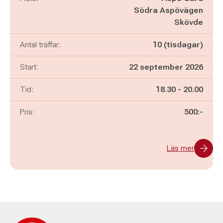
Södra Aspövägen
Skövde
Antal träffar:
10 (tisdagar)
Start:
22 september 2026
Pågår mellan
och
Tid:
18.30
-
20.00
Pris:
500:-
Läs mer