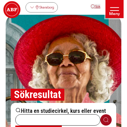
Sök
Skaraborg
Meny
Sökresultat
Hitta en studiecirkel, kurs eller event
Sök