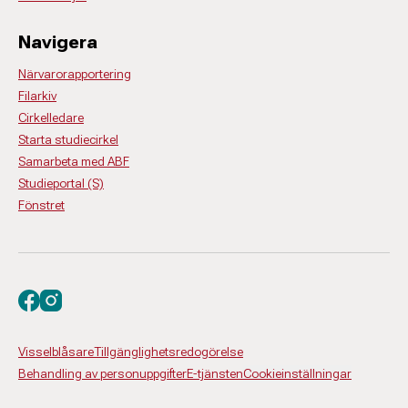
Navigera
Närvarorapportering
Filarkiv
Cirkelledare
Starta studiecirkel
Samarbeta med ABF
Studieportal (S)
Fönstret
Besök oss på facebook
Besök oss på instagram
Visselblåsare
Tillgänglighetsredogörelse
Behandling av personuppgifter
E-tjänsten
Cookieinställningar