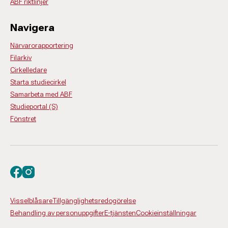
ABF riktlinjer
Navigera
Närvarorapportering
Filarkiv
Cirkelledare
Starta studiecirkel
Samarbeta med ABF
Studieportal (S)
Fönstret
Besök oss på facebook
Besök oss på instagram
Visselblåsare
Tillgänglighetsredogörelse
Behandling av personuppgifter
E-tjänsten
Cookieinställningar