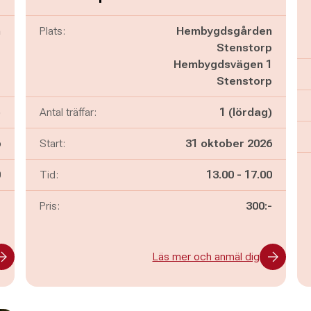
n
Plats:
Hembygdsgården
p
Stenstorp
1
Hembygdsvägen 1
p
Stenstorp
)
Antal träffar:
1 (lördag)
6
Start:
31 oktober 2026
n
Pågår mellan
och
0
Tid:
13.00
-
17.00
-
Pris:
300:-
Läs mer och anmäl dig