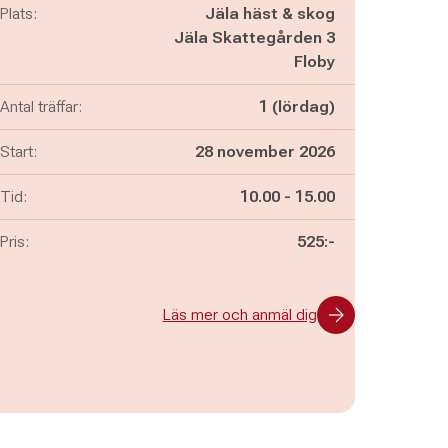
Plats:
Jäla häst & skog
Jäla Skattegården 3
Floby
Antal träffar:
1 (lördag)
Start:
28 november 2026
Pågår mellan
och
Tid:
10.00
-
15.00
Pris:
525:-
Läs mer och anmäl dig