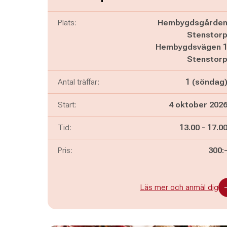
Plats:
Hembygdsgårde
Stenstor
Hembygdsvägen 
Stenstor
Antal träffar:
1 (söndag
Start:
4 oktober 202
Pågår mella
och
Tid:
13.00
-
17.0
Pris:
300:
Läs mer och anmäl dig