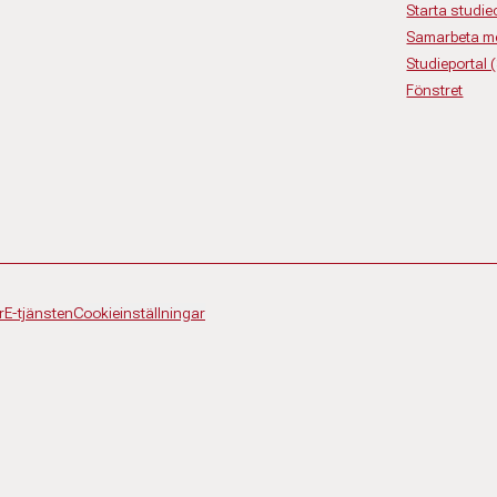
Starta studiec
Samarbeta m
Studieportal 
Fönstret
r
E-tjänsten
Cookieinställningar