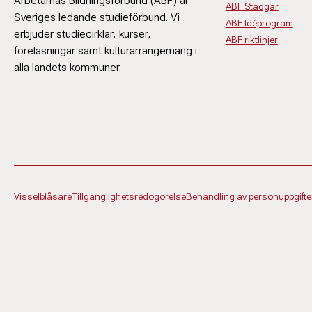
Arbetarnas Bildningsförbund (ABF) är
ABF Stadgar
Sveriges ledande studieförbund. Vi
ABF Idéprogram
erbjuder studiecirklar, kurser,
ABF riktlinjer
föreläsningar samt kulturarrangemang i
alla landets kommuner.
Visselblåsare
Tillgänglighetsredogörelse
Behandling av personuppgifte