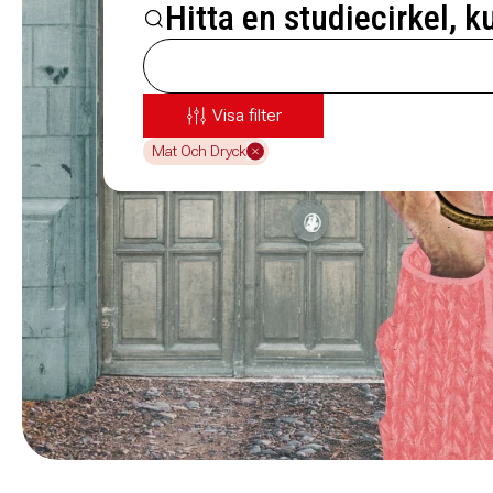
Hitta en studiecirkel, k
Visa filter
Mat Och Dryck