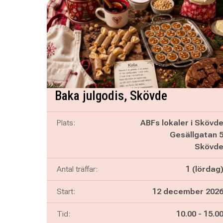
Baka julgodis, Skövde
Plats:
ABFs lokaler i Skövd
Gesällgatan 
Skövd
Antal träffar:
1 (lördag
Start:
12 december 202
Pågår mella
och
Tid:
10.00
-
15.0