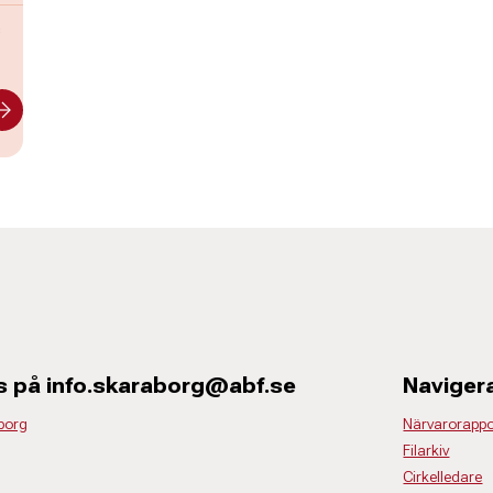
s
s på info.skaraborg@abf.se
Naviger
borg
Närvarorappo
Filarkiv
Cirkelledare