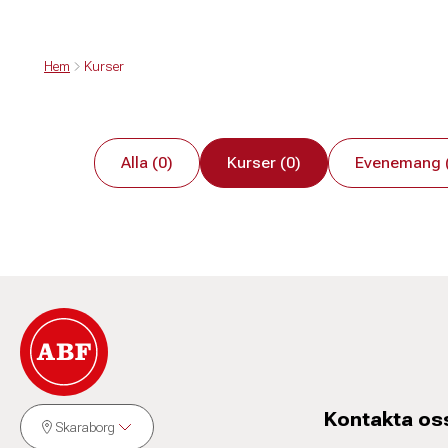
Hem
Kurser
Alla (0)
Kurser (0)
Evenemang 
Kontakta os
Skaraborg