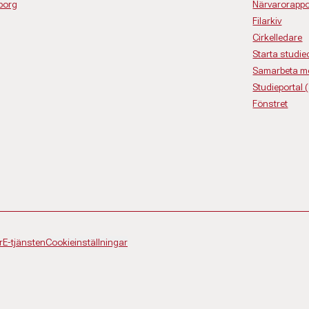
borg
Närvarorappo
Filarkiv
Cirkelledare
Starta studiec
Samarbeta m
Studieportal 
Fönstret
r
E-tjänsten
Cookieinställningar