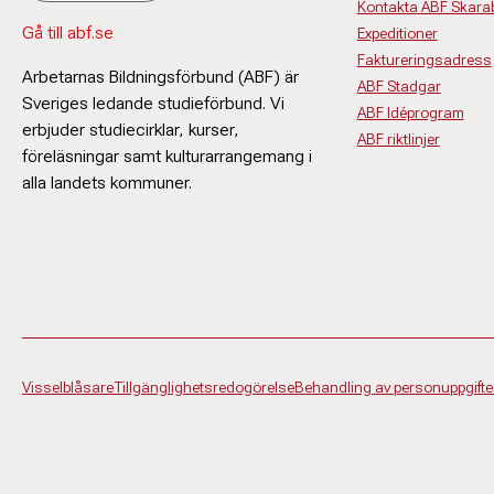
Kontakta ABF Skara
Gå till abf.se
Expeditioner
Faktureringsadress
Arbetarnas Bildningsförbund (ABF) är
ABF Stadgar
Sveriges ledande studieförbund. Vi
ABF Idéprogram
erbjuder studiecirklar, kurser,
ABF riktlinjer
föreläsningar samt kulturarrangemang i
alla landets kommuner.
Visselblåsare
Tillgänglighetsredogörelse
Behandling av personuppgifte