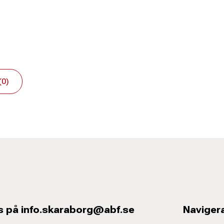
(0)
s på info.skaraborg@abf.se
Naviger