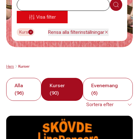
Sök
Visa filter
Rensa alla filterinställningar
Kurs
Hem
Kurser
Alla
Kurser
Evenemang
(96)
(90)
(6)