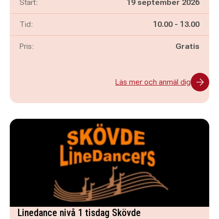
Start:
19 september 2026
Pågår mellan
och
Tid:
10.00
-
13.00
Pris:
Gratis
Läs mer och anmäl dig
Linedance nivå 1 tisdag Skövde