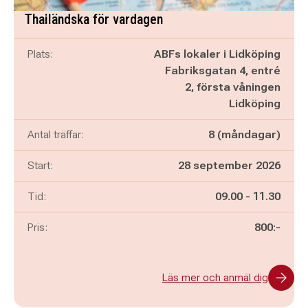
Thailändska för vardagen
Plats:
ABFs lokaler i Lidköping
Fabriksgatan 4, entré
2, första våningen
Lidköping
Antal träffar:
8 (måndagar)
Start:
28 september 2026
Pågår mellan
och
Tid:
09.00
-
11.30
Pris:
800:-
Läs mer och anmäl dig