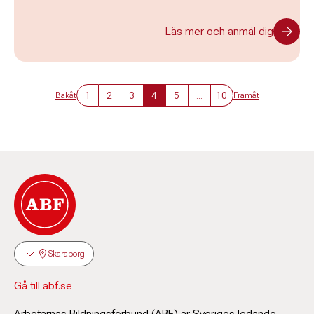
Läs mer och anmäl dig
1
2
3
4
5
...
10
Bakåt
Framåt
Skaraborg
Gå till abf.se
Arbetarnas Bildningsförbund (ABF) är Sveriges ledande