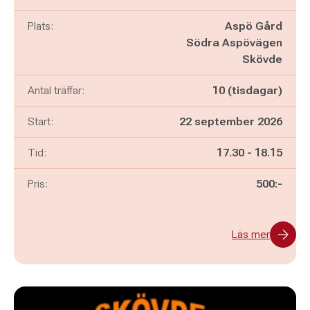
Plats:
Aspö Gård
Södra Aspövägen
Skövde
Antal träffar:
10 (tisdagar)
Start:
22 september 2026
Pågår mellan
och
Tid:
17.30
-
18.15
Pris:
500:-
Läs mer