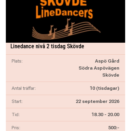
Linedance nivå 2 tisdag Skövde
Plats:
Aspö Gård
Södra Aspövägen
Skövde
Antal träffar:
10 (tisdagar)
Start:
22 september 2026
Pågår mellan
och
Tid:
18.30
-
20.00
Pris:
500:-