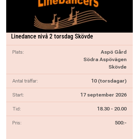
Linedance nivå 2 torsdag Skövde
Plats:
Aspö Gård
Södra Aspövägen
Skövde
Antal träffar:
10 (torsdagar)
Start:
17 september 2026
Pågår mellan
och
Tid:
18.30
-
20.00
Pris:
500:-