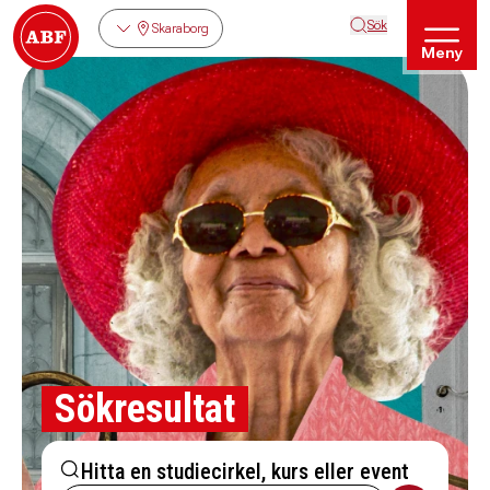
Sök
Skaraborg
Meny
Sökresultat
Hitta en studiecirkel, kurs eller event