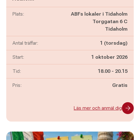
Plats:
ABFs lokaler i Tidaholm
Torggatan 6 C
Tidaholm
Antal träffar:
1 (torsdag)
Start:
1 oktober 2026
Pågår mellan
och
Tid:
18.00
-
20.15
Pris:
Gratis
Läs mer och anmäl dig