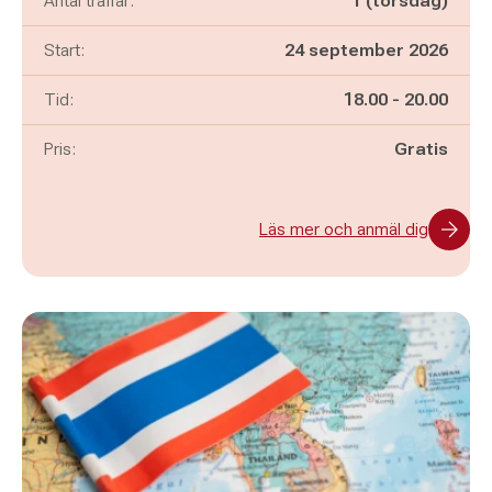
Antal träffar:
1 (torsdag)
Start:
24 september 2026
Pågår mellan
och
Tid:
18.00
-
20.00
Pris:
Gratis
Läs mer och anmäl dig