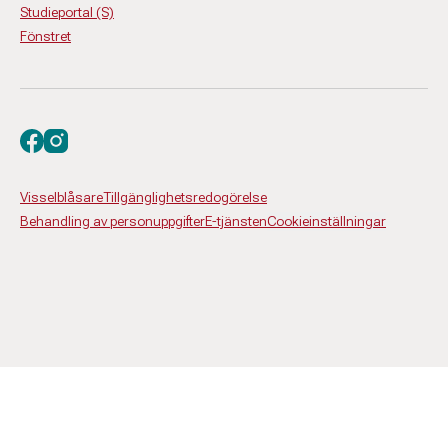
Studieportal (S)
Fönstret
Besök oss på facebook
Besök oss på instagram
Visselblåsare
Tillgänglighetsredogörelse
Behandling av personuppgifter
E-tjänsten
Cookieinställningar