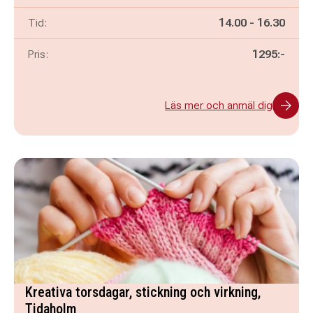
Pågår mellan
och
Tid:
14.00
-
16.30
Pris:
1295:-
Läs mer och anmäl dig
Kreativa torsdagar, stickning och virkning,
Tidaholm