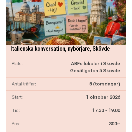
Italienska konversation, nybörjare, Skövde
Plats:
ABFs lokaler i Skövde
Gesällgatan 5 Skövde
Antal träffar:
5 (torsdagar)
Start:
1 oktober 2026
Pågår mellan
och
Tid:
17.30
-
19.00
Pris:
300:-