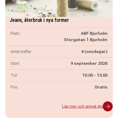
Jeans, återbruk i nya former
Plats:
ABF Bjurholm
Storgatan 1 Bjurholm
Antal träffar:
4 (onsdagar)
Start:
9 september 2026
Pågår mellan
och
Tid:
10.00
-
13.00
Pris:
Gratis
Läs mer och anmäl dig