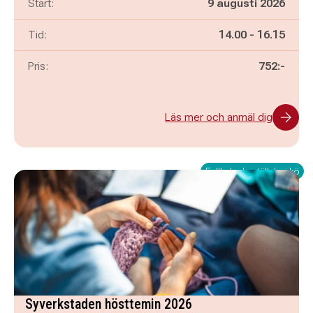
Start:
9 augusti 2026
Pågår mellan
och
Tid:
14.00
-
16.15
Pris:
752:-
Läs mer och anmäl dig
Fullbokad - ställ dig i kö
Syverkstaden hösttemin 2026