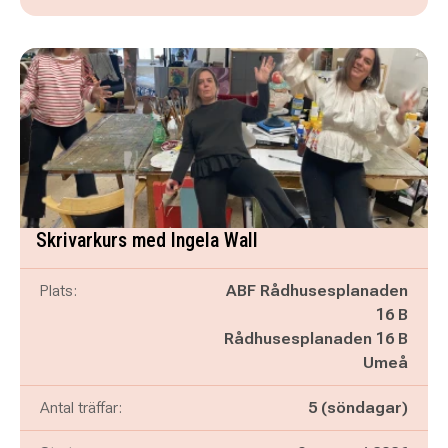
Skrivarkurs med Ingela Wall
Plats:
ABF Rådhusesplanaden
16 B
Rådhusesplanaden 16 B
Umeå
Antal träffar:
5 (söndagar)