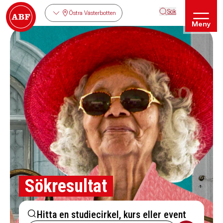
Sök
Östra Västerbotten
Meny
Sökresultat
Hitta en studiecirkel, kurs eller event