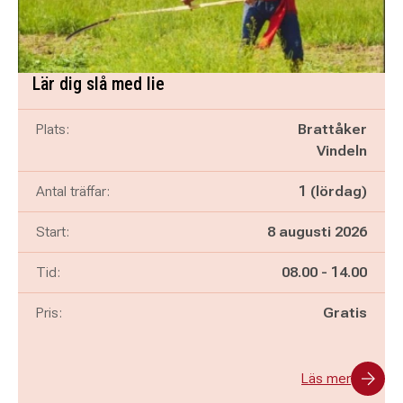
Lär dig slå med lie
Plats:
Brattåker
Vindeln
Antal träffar:
1 (lördag)
Start:
8 augusti 2026
Pågår mellan
och
Tid:
08.00
-
14.00
Pris:
Gratis
Läs mer