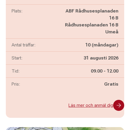
Plats:
ABF Rådhusesplanaden
16 B
Rådhusesplanaden 16 B
Umeå
Antal träffar:
10 (måndagar)
Start:
31 augusti 2026
Pågår mellan
och
Tid:
09.00
-
12.00
Pris:
Gratis
Läs mer och anmäl dig