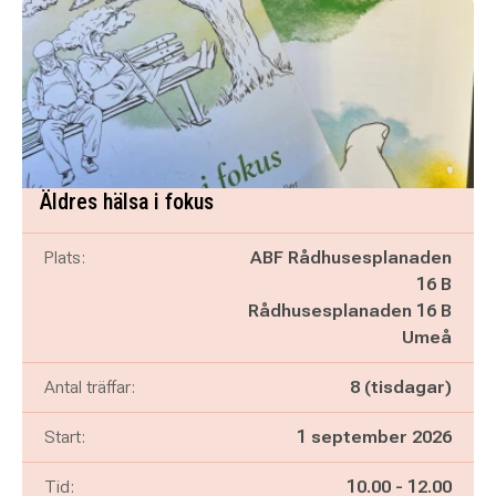
Äldres hälsa i fokus
Plats:
ABF Rådhusesplanaden
16 B
Rådhusesplanaden 16 B
Umeå
Antal träffar:
8 (tisdagar)
Start:
1 september 2026
Pågår mellan
och
Tid:
10.00
-
12.00