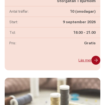
Storgatan 1 Bjurholm
Antal träffar:
10 (onsdagar)
Start:
9 september 2026
Pågår mellan
och
Tid:
18.00
-
21.00
Pris:
Gratis
Läs mer