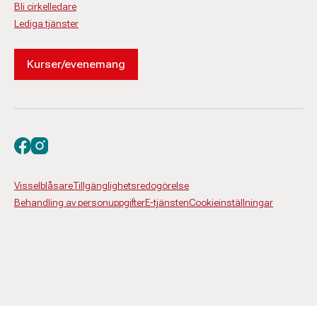
Bli cirkelledare
Lediga tjänster
Kurser/evenemang
Besök oss på facebook
Besök oss på instagram
Visselblåsare
Tillgänglighetsredogörelse
Behandling av personuppgifter
E-tjänsten
Cookieinställningar