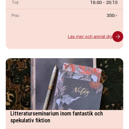
Pågår mellan
och
Tid:
18.00
-
20.15
Pris:
350:-
Läs mer och anmäl dig
Litteraturseminarium inom fantastik och
spekulativ fiktion