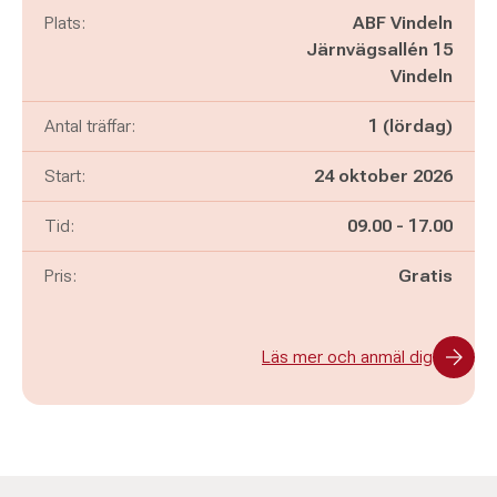
Plats:
ABF Vindeln
Järnvägsallén 15
Vindeln
Antal träffar:
1 (lördag)
Start:
24 oktober 2026
Pågår mellan
och
Tid:
09.00
-
17.00
Pris:
Gratis
Läs mer och anmäl dig