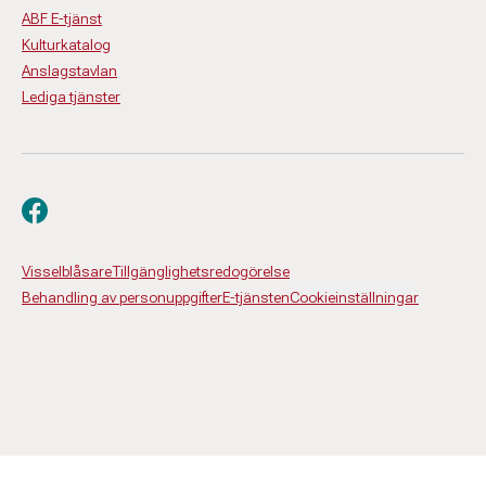
ABF E-tjänst
Kulturkatalog
Anslagstavlan
Lediga tjänster
Besök oss på facebook
Visselblåsare
Tillgänglighetsredogörelse
Behandling av personuppgifter
E-tjänsten
Cookieinställningar