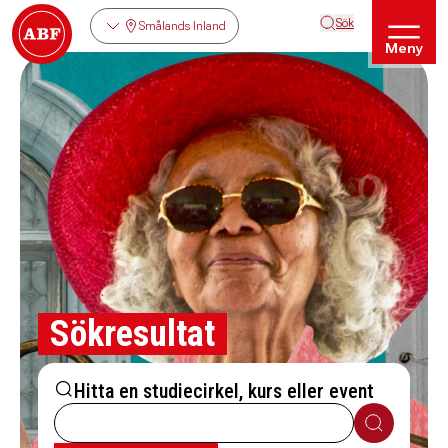
Sök
Smålands Inland
Meny
Sökresultat
Hitta en studiecirkel, kurs eller event
Sök