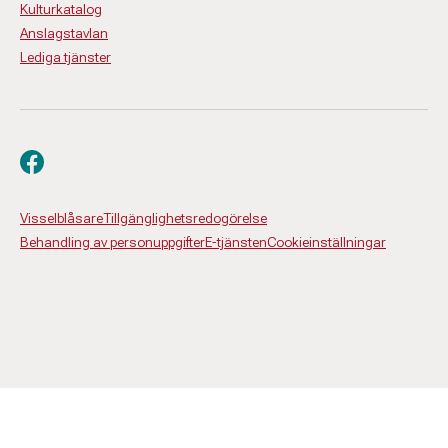
Kulturkatalog
Anslagstavlan
Lediga tjänster
Besök oss på facebook
Visselblåsare
Tillgänglighetsredogörelse
Behandling av personuppgifter
E-tjänsten
Cookieinställningar