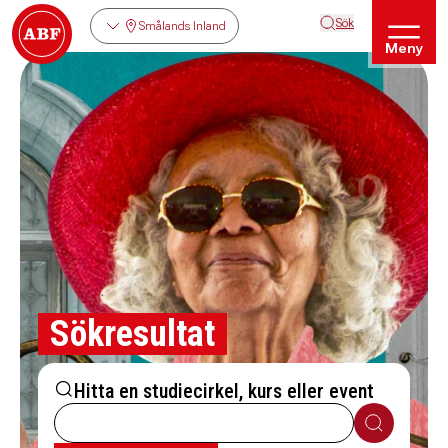
Sök
Smålands Inland
Meny
Sökresultat
Hitta en studiecirkel, kurs eller event
Sök