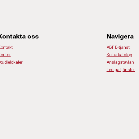
Kontakta oss
Navigera
Kontakt
ABF E-tjänst
Kontor
Kulturkatalog
tudielokaler
Anslagstavlan
Lediga tjänster