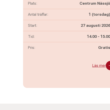
Plats:
Centrum Nässj
Antal träffar:
1 (torsdag
Start:
27 augusti 202
Pågår mella
och
Tid:
14.00
-
15.0
Pris:
Grati
Läs mer