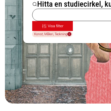
Hitta en studiecirkel, k
Visa filter
Konst, Måleri, Teckning