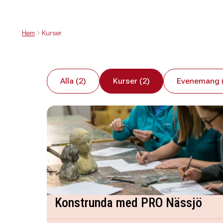
Hem
Kurser
Alla (2)
Kurser (2)
Evenemang 
Konstrunda med PRO Nässjö