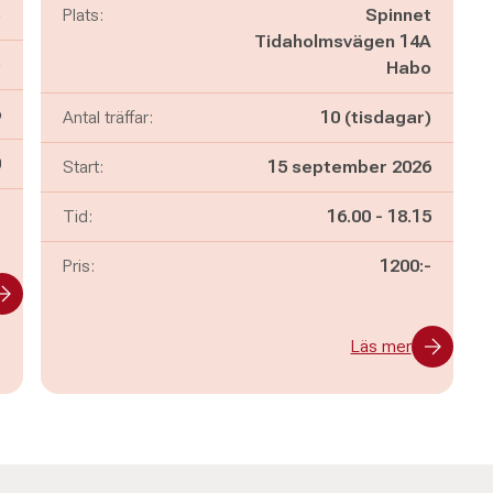
ö
Plats:
Spinnet
Tidaholmsvägen 14A
)
Habo
6
Antal träffar:
10 (tisdagar)
n
0
Start:
15 september 2026
s
Pågår mellan
och
Tid:
16.00
-
18.15
Pris:
1200:-
Läs mer