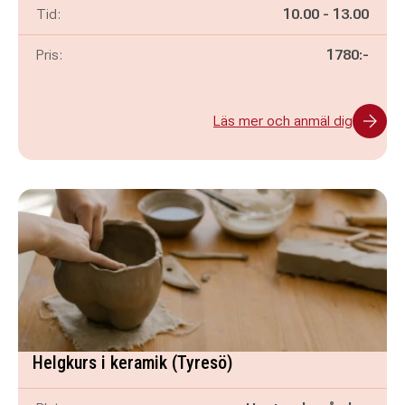
Pågår mellan
och
Tid:
10.00
-
13.00
Pris:
1780:-
Läs mer och anmäl dig
Helgkurs i keramik (Tyresö)