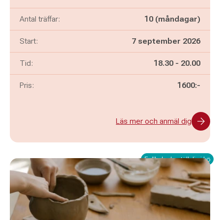
Antal träffar:
10 (måndagar)
Start:
7 september 2026
Pågår mellan
och
Tid:
18.30
-
20.00
Pris:
1600:-
Läs mer och anmäl dig
Fullbokad - ställ dig i kö