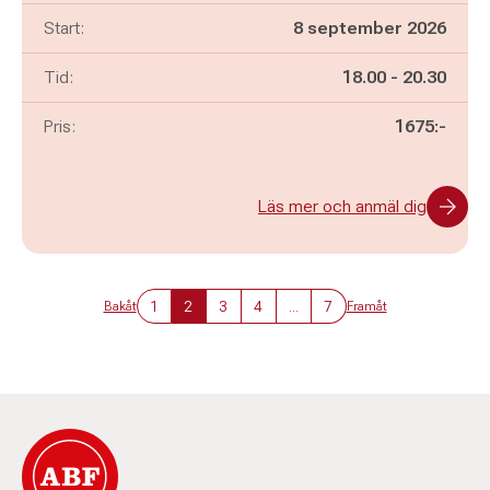
Start:
8 september 2026
Pågår mellan
och
Tid:
18.00
-
20.30
Pris:
1675:-
Läs mer och anmäl dig
1
2
3
4
...
7
Bakåt
Framåt