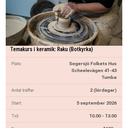
Temakurs i keramik: Raku (Botkyrka)
Plats:
Segersjö Folkets Hus
Scheelevägen 41-43
Tumba
Antal träffar:
2 (lördagar)
Start:
5 september 2026
Pågår mellan
och
Tid:
10.00
-
13.00