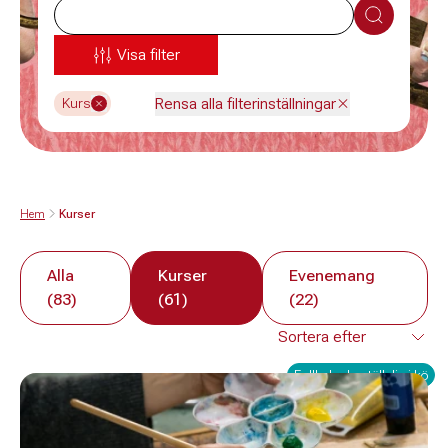
Sök
Visa filter
Rensa alla filterinställningar
Kurs
Hem
Kurser
Alla
Kurser
Evenemang
(83)
(61)
(22)
Fullbokad - ställ dig i kö