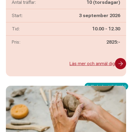
Antal träffar:
10 (torsdagar)
Start:
3 september 2026
Pågår mellan
och
Tid:
10.00
-
12.30
Pris:
2825:-
Läs mer och anmäl dig
Fullbokad - ställ dig i kö