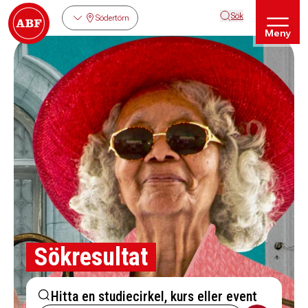
Sök
Södertörn
Meny
Sökresultat
Hitta en studiecirkel, kurs eller event