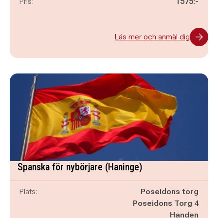
Pris:
1575:-
Läs mer och anmäl dig
Spanska för nybörjare (Haninge)
Plats:
Poseidons torg
Poseidons Torg 4
Handen