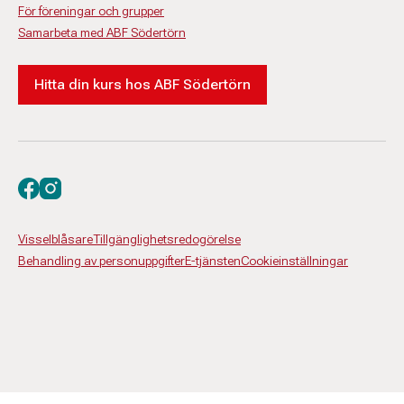
För föreningar och grupper
Samarbeta med ABF Södertörn
Hitta din kurs hos ABF Södertörn
Besök oss på facebook
Besök oss på instagram
Visselblåsare
Tillgänglighetsredogörelse
Behandling av personuppgifter
E-tjänsten
Cookieinställningar