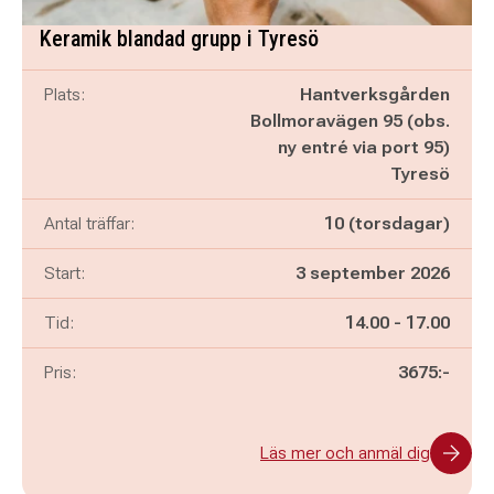
Keramik blandad grupp i Tyresö
Plats:
Hantverksgården
Bollmoravägen 95 (obs.
ny entré via port 95)
Tyresö
Antal träffar:
10 (torsdagar)
Start:
3 september 2026
Pågår mellan
och
Tid:
14.00
-
17.00
Pris:
3675:-
Läs mer och anmäl dig