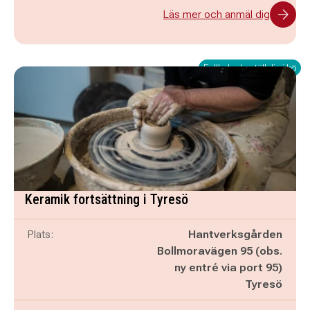
Läs mer och anmäl dig
Fullbokad - ställ dig i kö
Keramik fortsättning i Tyresö
Plats:
Hantverksgården
Bollmoravägen 95 (obs.
ny entré via port 95)
Tyresö