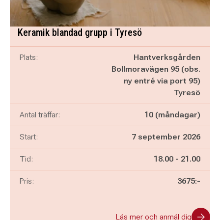
Keramik blandad grupp i Tyresö
Plats:
Hantverksgården
Bollmoravägen 95 (obs.
ny entré via port 95)
Tyresö
Antal träffar:
10 (måndagar)
Start:
7 september 2026
Pågår mellan
och
Tid:
18.00
-
21.00
Pris:
3675:-
Läs mer och anmäl dig