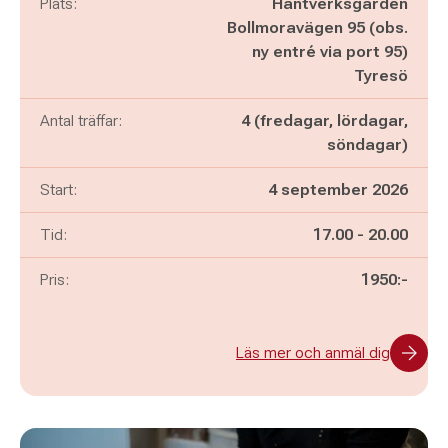
Plats:
Hantverksgården
Bollmoravägen 95 (obs.
ny entré via port 95)
Tyresö
Antal träffar:
4 (fredagar, lördagar,
söndagar)
Start:
4 september 2026
Pågår mellan
och
Tid:
17.00
-
20.00
Pris:
1950:-
Läs mer och anmäl dig