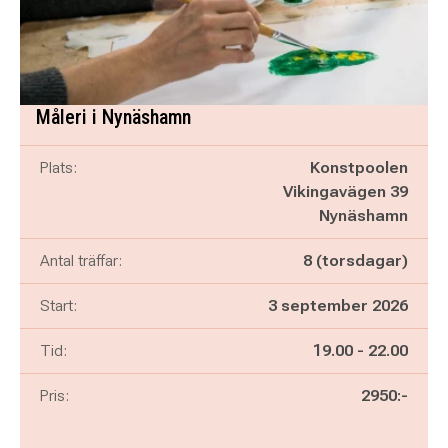
Måleri i Nynäshamn
Plats:
Konstpoolen
Vikingavägen 39
Nynäshamn
Antal träffar:
8 (torsdagar)
Start:
3 september 2026
Pågår mellan
och
Tid:
19.00
-
22.00
Pris:
2950:-