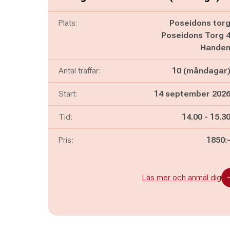
Plats:
Poseidons tor
Poseidons Torg 
Hande
Antal träffar:
10 (måndagar
Start:
14 september 202
Pågår mella
och
Tid:
14.00
-
15.3
Pris:
1850:
Läs mer och anmäl dig