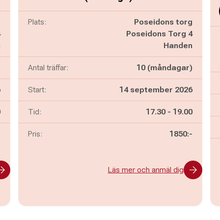
g
Plats:
Poseidons torg
4
Poseidons Torg 4
n
Handen
)
Antal träffar:
10 (måndagar)
6
Start:
14 september 2026
n
Pågår mellan
och
0
Tid:
17.30
-
19.00
-
Pris:
1850:-
Läs mer och anmäl dig