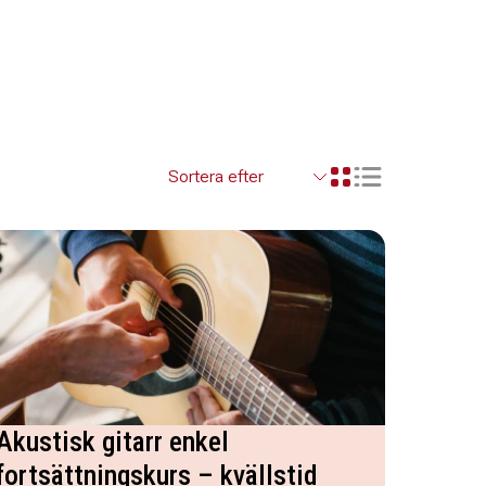
Visa resultaten so
Visa resultaten i ett r
Akustisk gitarr enkel
fortsättningskurs – kvällstid