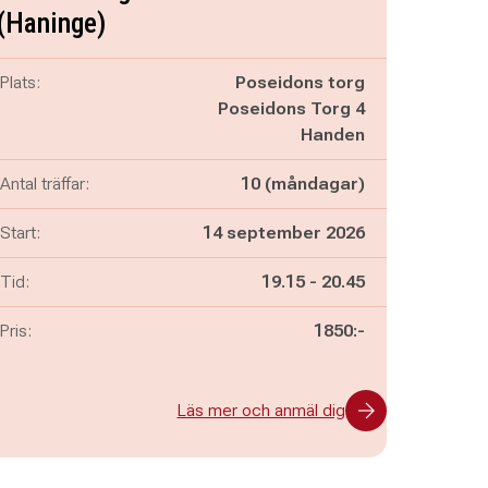
(Haninge)
Plats:
Poseidons torg
Poseidons Torg 4
Handen
Antal träffar:
10 (måndagar)
Start:
14 september 2026
Pågår mellan
och
Tid:
19.15
-
20.45
Pris:
1850:-
Läs mer och anmäl dig