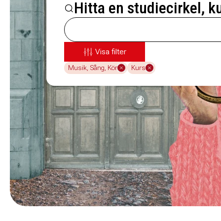
Hitta en studiecirkel, k
Visa filter
Musik, Sång, Kör
Kurs