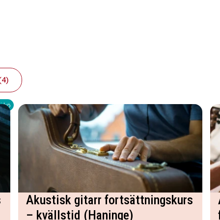
(4)
i kö
s
Akustisk gitarr fortsättningskurs
– kvällstid (Haninge)