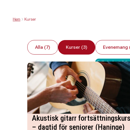
Hem
Kurser
Alla (7)
Kurser (3)
Evenemang 
Fullbokad - ställ dig 
Akustisk gitarr fortsättningskur
– dagtid för seniorer (Haninge)