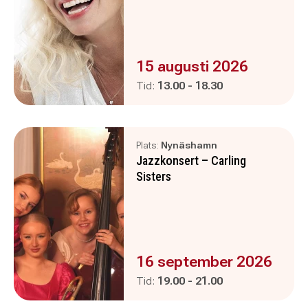
Evenemanget är :
15 augusti 2026
Pågår mellan
och
Tid:
13.00
-
18.30
Plats:
Nynäshamn
Jazzkonsert – Carling
Sisters
Evenemanget är :
16 september 2026
Pågår mellan
och
Tid:
19.00
-
21.00