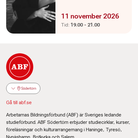
Evenemanget är :
11 november 2026
Pågår mellan
och
Tid:
19.00
-
21.00
Södertörn
Gå till abf.se
Arbetarnas Bildningsförbund (ABF) är Sveriges ledande
studieförbund. ABF Södertörn erbjuder studiecirklar, kurser,
föreläsningar och kulturarrangemang i Haninge, Tyresö,
Nynäshamn, Botkyrka och Salem.