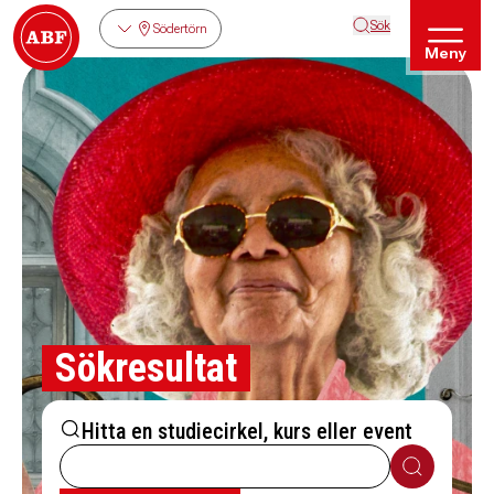
Sök
Södertörn
Meny
Sökresultat
Hitta en studiecirkel, kurs eller event
Sök