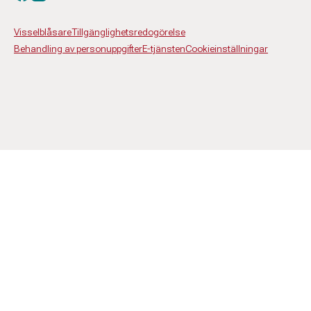
Visselblåsare
Tillgänglighetsredogörelse
Behandling av personuppgifter
E-tjänsten
Cookieinställningar