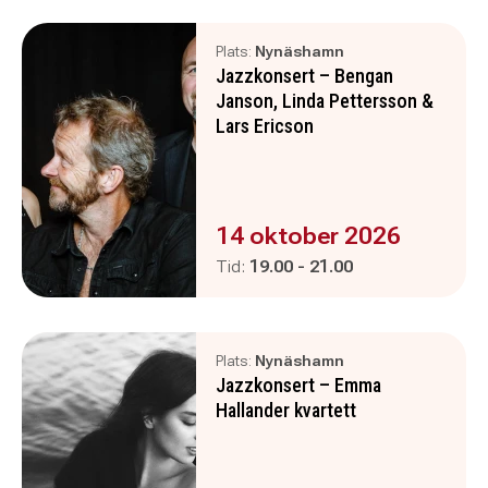
Plats:
Nynäshamn
Jazzkonsert – Bengan
Janson, Linda Pettersson &
Lars Ericson
Evenemanget är :
14 oktober 2026
Pågår mellan
och
Tid:
19.00
-
21.00
Plats:
Nynäshamn
Jazzkonsert – Emma
Hallander kvartett