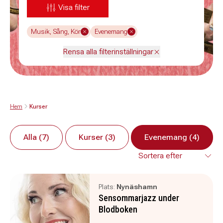
Visa filter
Musik, Sång, Kör
Evenemang
Rensa alla filterinställningar
Hem
Kurser
Alla (7)
Kurser (3)
Evenemang (4)
Plats:
Nynäshamn
Sensommarjazz under
Blodboken