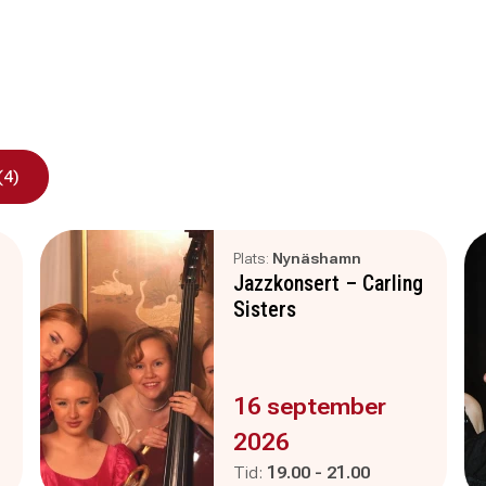
(4)
Plats:
Nynäshamn
Jazzkonsert – Carling
Sisters
Evenemanget är :
16 september
2026
Pågår mellan
och
Tid:
19.00
-
21.00