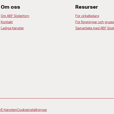
Om oss
Resurser
Om ABF Södertörn
För cirkelledare
Kontakt
För föreningar och grupp
Lediga tjänster
Samarbeta med ABF Söde
r
E-tjänsten
Cookieinställningar