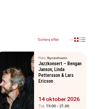
Visa resultaten so
Visa resultaten i ett r
Plats:
Nynäshamn
Jazzkonsert – Bengan
Janson, Linda
Pettersson & Lars
Ericson
Evenemanget är :
14 oktober 2026
Pågår mellan
och
Tid:
19.00
-
21.00