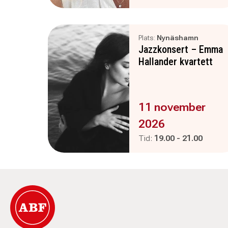
Plats:
Nynäshamn
Jazzkonsert – Emma
Hallander kvartett
Evenemanget är :
11 november
2026
Pågår mellan
och
Tid:
19.00
-
21.00