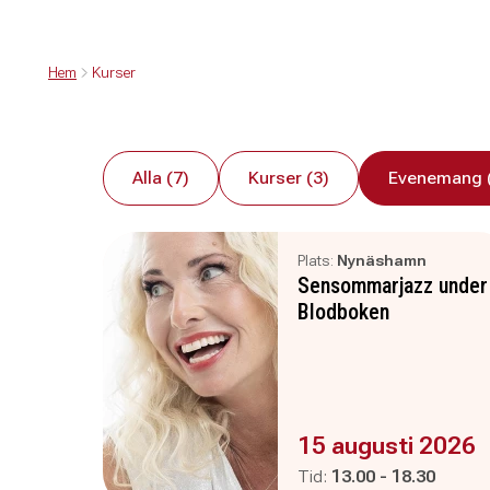
Hem
Kurser
Alla (7)
Kurser (3)
Evenemang 
Plats:
Nynäshamn
Sensommarjazz under
Blodboken
Evenemanget är :
15 augusti 2026
Pågår mellan
och
Tid:
13.00
-
18.30