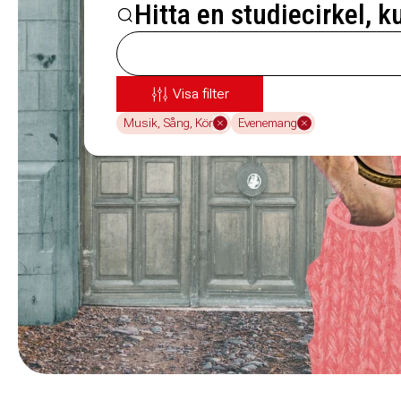
Hitta en studiecirkel, k
Visa filter
Musik, Sång, Kör
Evenemang