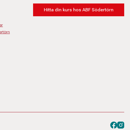
Hitta din kurs hos ABF Södertörn
er
rtörn
Besök oss
Besök 