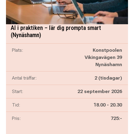
AI i praktiken – lär dig prompta smart
(Nynäshamn)
Plats:
Konstpoolen
Vikingavägen 39
Nynäshamn
Antal träffar:
2 (tisdagar)
Start:
22 september 2026
Pågår mellan
och
Tid:
18.00
-
20.30
Pris:
725:-