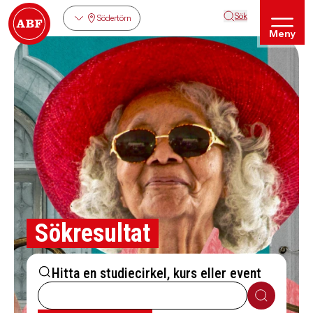
Sök
Södertörn
Meny
Sökresultat
Hitta en studiecirkel, kurs eller event
Sök