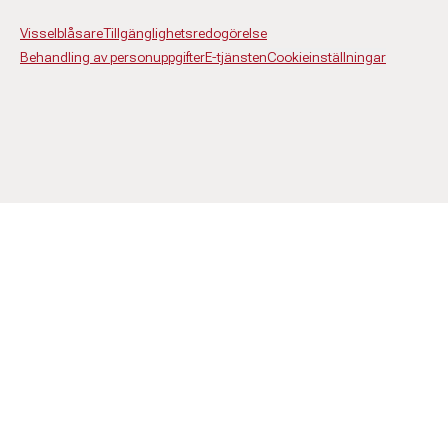
Visselblåsare
Tillgänglighetsredogörelse
Behandling av personuppgifter
E-tjänsten
Cookieinställningar