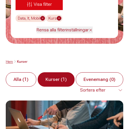
Visa filter
Data, It, Mobil
Kurs
Rensa alla filterinställningar
Hem
Kurser
Alla (1)
Kurser (1)
Evenemang (0)