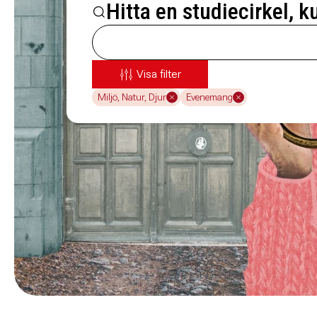
Hitta en studiecirkel, k
Visa filter
Miljö, Natur, Djur
Evenemang