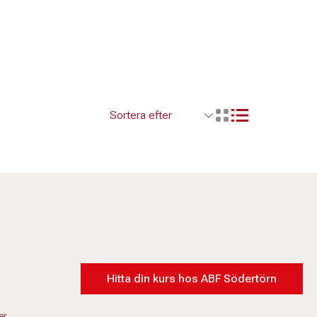
Visa resultaten so
Visa resultaten i ett r
Hitta din kurs hos ABF Södertörn
er