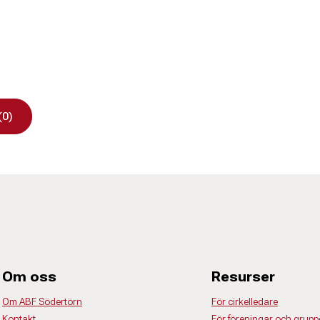
(0)
Om oss
Resurser
Om ABF Södertörn
För cirkelledare
Kontakt
För föreningar och grupp