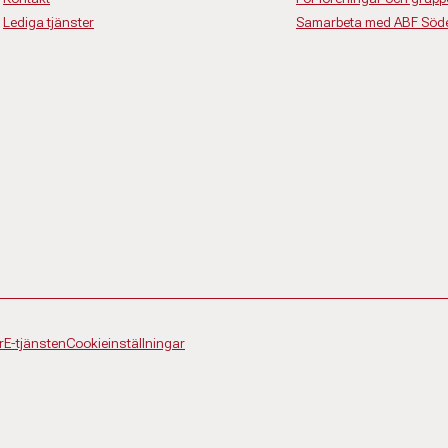
Lediga tjänster
Samarbeta med ABF Söde
r
E-tjänsten
Cookieinställningar