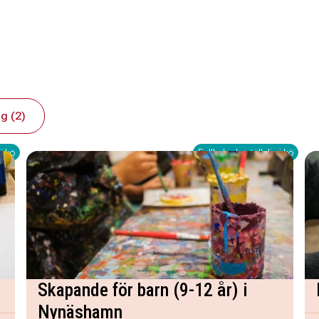
g (2)
i kö
Fullbokad - ställ dig i kö
Skapande för barn (9-12 år) i
Nynäshamn