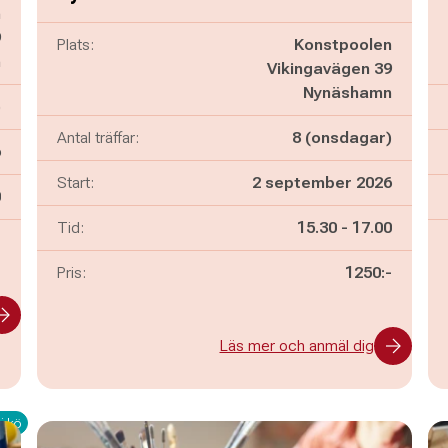
n
9
Plats:
Konstpoolen
n
Vikingavägen 39
Nynäshamn
)
Antal träffar:
8 (onsdagar)
6
Start:
2 september 2026
n
0
Pågår mellan
och
Tid:
15.30
-
17.00
-
Pris:
1250:-
Läs mer och anmäl dig
i kö