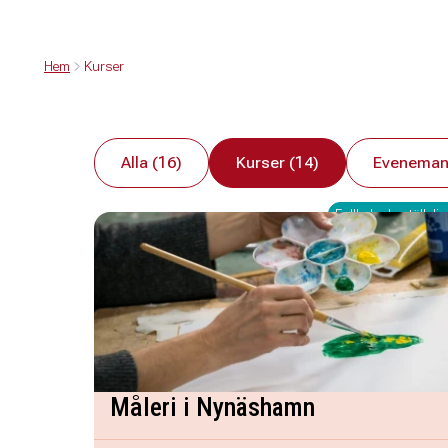
Hem
Kurser
Alla (16)
Kurser (14)
Eveneman
Fullbokad - ställ dig 
Måleri i Nynäshamn