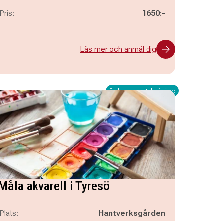
Pris:
1650:-
Läs mer och anmäl dig
Fullbokad - ställ dig i kö
Måla akvarell i Tyresö
Plats:
Hantverksgården