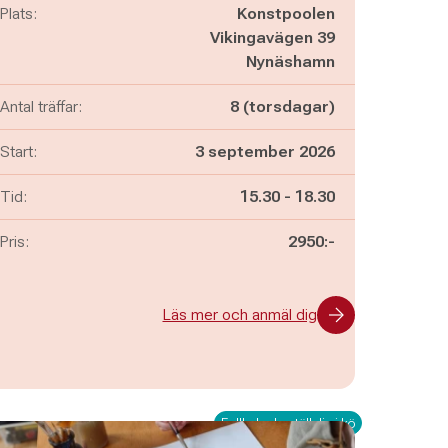
Plats:
Konstpoolen
Vikingavägen 39
Nynäshamn
Antal träffar:
8 (torsdagar)
Start:
3 september 2026
Pågår mellan
och
Tid:
15.30
-
18.30
Pris:
2950:-
Läs mer och anmäl dig
Fullbokad - ställ dig i kö