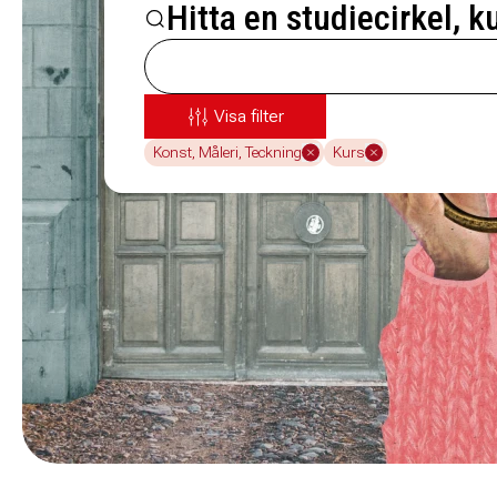
Hitta en studiecirkel, k
Visa filter
Konst, Måleri, Teckning
Kurs