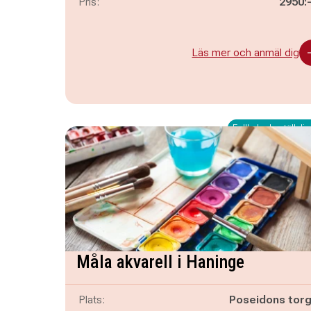
Pris:
2950:
Läs mer och anmäl dig
Fullbokad - ställ dig 
Måla akvarell i Haninge
Plats:
Poseidons tor