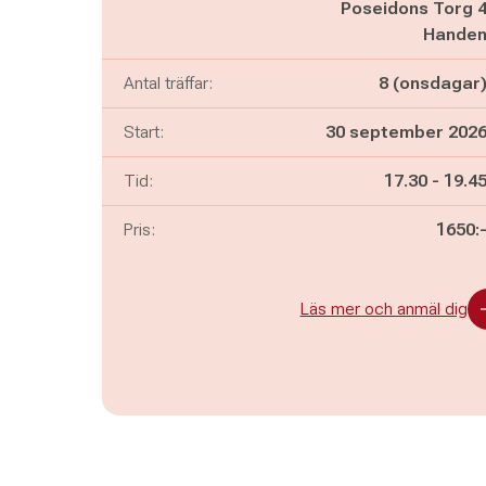
Poseidons Torg 
Hande
Antal träffar:
8 (onsdagar
Start:
30 september 202
Pågår mella
och
Tid:
17.30
-
19.4
Pris:
1650:
Läs mer och anmäl dig