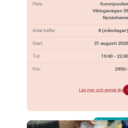
Plats:
Konstpoole
Vikingavägen 3
Nynäsham
Antal träffar:
8 (måndagar
Start:
31 augusti 202
Pågår mella
och
Tid:
19.00
-
22.0
Pris:
2950:
Läs mer och anmäl dig
Fullbokad - ställ dig 