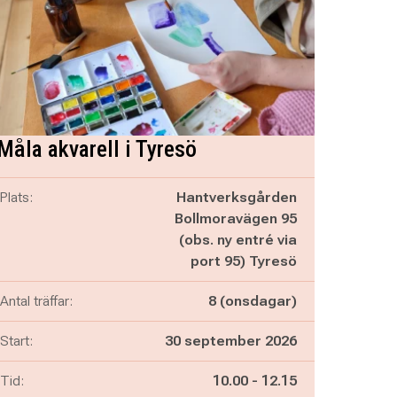
Måla akvarell i Tyresö
Plats:
Hantverksgården
Bollmoravägen 95
(obs. ny entré via
port 95) Tyresö
Antal träffar:
8 (onsdagar)
Start:
30 september 2026
Pågår mellan
och
Tid:
10.00
-
12.15