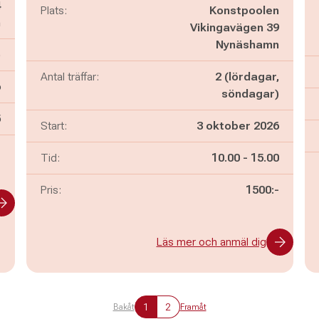
4
Plats:
Konstpoolen
n
Vikingavägen 39
Nynäshamn
)
Antal träffar:
2 (lördagar,
6
söndagar)
n
5
Start:
3 oktober 2026
-
Pågår mellan
och
Tid:
10.00
-
15.00
Pris:
1500:-
Läs mer och anmäl dig
1
2
Bakåt
Framåt