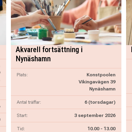
Akvarell fortsättning i
Nynäshamn
n
9
Plats:
Konstpoolen
n
Vikingavägen 39
Nynäshamn
)
Antal träffar:
6 (torsdagar)
6
Start:
3 september 2026
n
0
Pågår mellan
och
Tid:
10.00
-
13.00