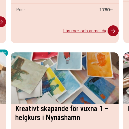
-
Pris:
1780:-
Läs mer och anmäl dig
i kö
Kreativt skapande för vuxna 1 –
helgkurs i Nynäshamn
g