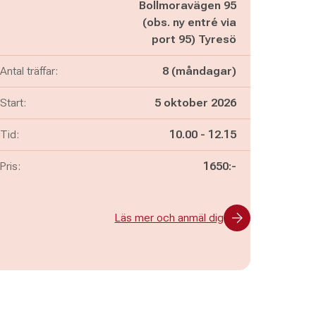
Bollmoravägen 95
(obs. ny entré via
port 95) Tyresö
Antal träffar:
8 (måndagar)
Start:
5 oktober 2026
Pågår mellan
och
Tid:
10.00
-
12.15
Pris:
1650:-
Läs mer och anmäl dig