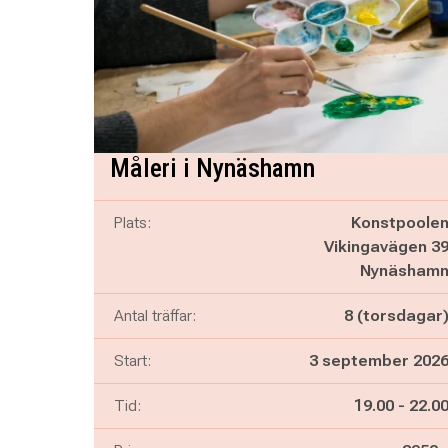
Måleri i Nynäshamn
Plats:
Konstpoole
Vikingavägen 3
Nynäsham
Antal träffar:
8 (torsdagar
Start:
3 september 202
Pågår mella
och
Tid:
19.00
-
22.0