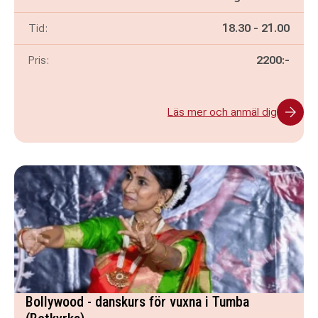
Pågår mellan
och
Tid:
18.30
-
21.00
Pris:
2200:-
Läs mer och anmäl dig
Bollywood - danskurs för vuxna i Tumba