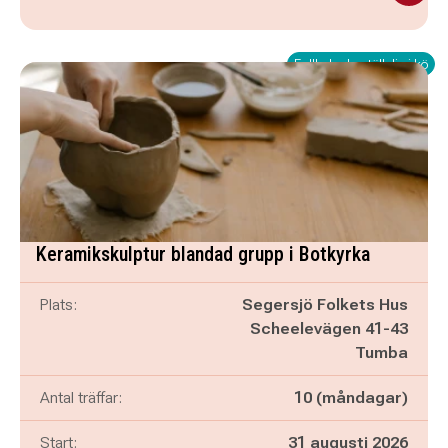
Fullbokad - ställ dig i kö
Keramikskulptur blandad grupp i Botkyrka
Plats:
Segersjö Folkets Hus
Scheelevägen 41-43
Tumba
Antal träffar:
10 (måndagar)
Start:
31 augusti 2026