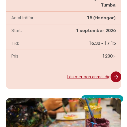
Tumba
Antal träffar:
15 (tisdagar)
Start:
1 september 2026
Pågår mellan
och
Tid:
16.30
-
17.15
Pris:
1200:-
Läs mer och anmäl dig
Fullbokad - ställ dig i kö