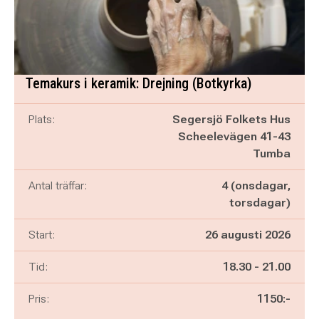
Temakurs i keramik: Drejning (Botkyrka)
Plats:
Segersjö Folkets Hus
Scheelevägen 41-43
Tumba
Antal träffar:
4 (onsdagar,
torsdagar)
Start:
26 augusti 2026
Pågår mellan
och
Tid:
18.30
-
21.00
Pris:
1150:-