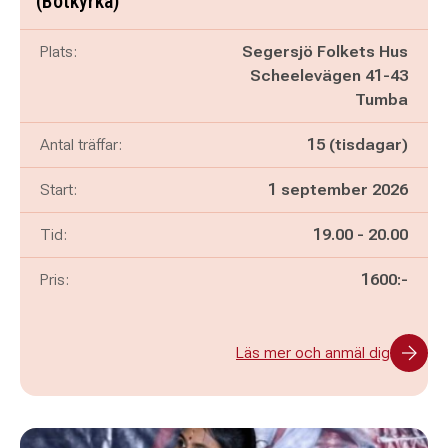
(Botkyrka)
Plats:
Segersjö Folkets Hus
Scheelevägen 41-43
Tumba
Antal träffar:
15 (tisdagar)
Start:
1 september 2026
Pågår mellan
och
Tid:
19.00
-
20.00
Pris:
1600:-
Läs mer och anmäl dig