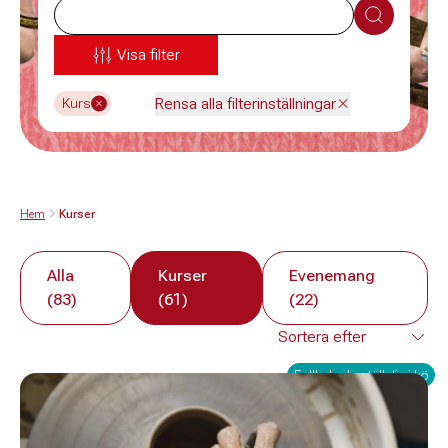
Sök
Visa filter
Rensa alla filterinställningar
Kurs
Hem
Kurser
Alla
Kurser
Evenemang
(83)
(61)
(22)
Fullbokad - ställ dig i kö