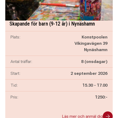
Skapande för barn (9-12 år) i Nynäshamn
Plats:
Konstpoolen
Vikingavägen 39
Nynäshamn
Antal träffar:
8 (onsdagar)
Start:
2 september 2026
Pågår mellan
och
Tid:
15.30
-
17.00
Pris:
1250:-
Läs mer och anmäl dig