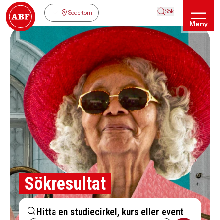
Sök
Södertörn
Meny
Sökresultat
Hitta en studiecirkel, kurs eller event