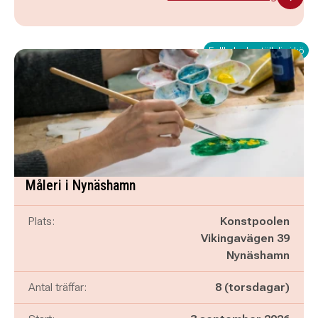
Fullbokad - ställ dig i kö
Måleri i Nynäshamn
Plats:
Konstpoolen
Vikingavägen 39
Nynäshamn
Antal träffar:
8 (torsdagar)