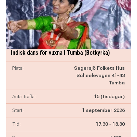
Indisk dans för vuxna i Tumba (Botkyrka)
Plats:
Segersjö Folkets Hus
Scheelevägen 41-43
Tumba
Antal träffar:
15 (tisdagar)
Start:
1 september 2026
Pågår mellan
och
Tid:
17.30
-
18.30