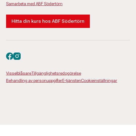
Samarbeta med ABF Södertörn
Hitta din kurs hos ABF Södertörn
Besök oss på facebook
Besök oss på instagram
Visselblåsare
Tillgänglighetsredogörelse
Behandling av personuppgifter
E-tjänsten
Cookieinställningar