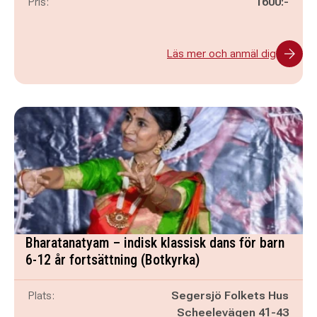
Pris:
1600:-
Läs mer och anmäl dig
Bharatanatyam – indisk klassisk dans för barn
6-12 år fortsättning (Botkyrka)
Plats:
Segersjö Folkets Hus
Scheelevägen 41-43