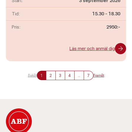
Start:
3 september 2026
Pågår mellan
och
Tid:
15.30
-
18.30
Pris:
2950:-
Läs mer och anmäl dig
1
2
3
4
...
7
Bakåt
Framåt