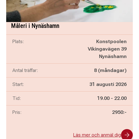
Måleri i Nynäshamn
Plats:
Konstpoolen
Vikingavägen 39
Nynäshamn
Antal träffar:
8 (måndagar)
Start:
31 augusti 2026
Pågår mellan
och
Tid:
19.00
-
22.00
Pris:
2950:-
Läs mer och anmäl dig