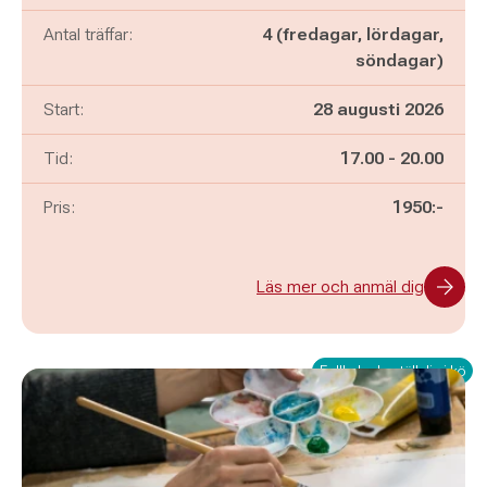
Antal träffar:
4 (fredagar, lördagar,
söndagar)
Start:
28 augusti 2026
Pågår mellan
och
Tid:
17.00
-
20.00
Pris:
1950:-
Läs mer och anmäl dig
Fullbokad - ställ dig i kö