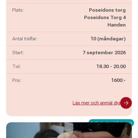
Plats:
Poseidons torg
Poseidons Torg 4
Handen
Antal träffar:
10 (måndagar)
Start:
7 september 2026
Pågår mellan
och
Tid:
18.30
-
20.00
Pris:
1600:-
Läs mer och anmäl dig
Fullbokad - ställ dig i kö