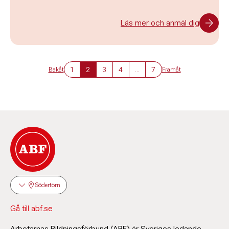
Läs mer och anmäl dig
1
2
3
4
...
7
Bakåt
Framåt
Södertörn
Gå till abf.se
Arbetarnas Bildningsförbund (ABF) är Sveriges ledande