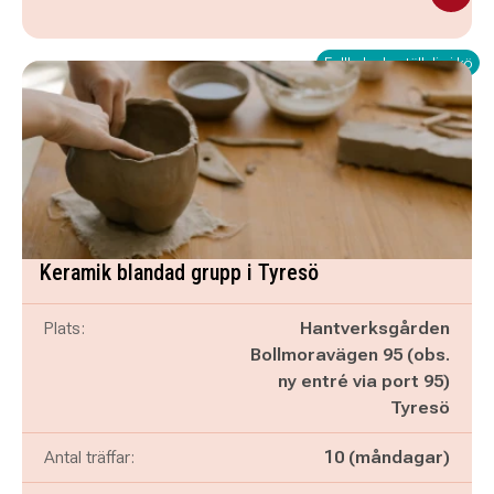
Fullbokad - ställ dig i kö
Keramik blandad grupp i Tyresö
Plats:
Hantverksgården
Bollmoravägen 95 (obs.
ny entré via port 95)
Tyresö
Antal träffar:
10 (måndagar)