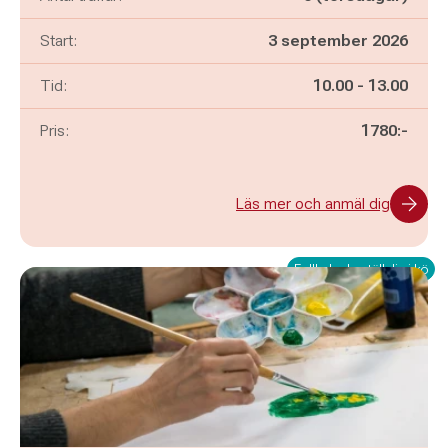
Start:
3 september 2026
Pågår mellan
och
Tid:
10.00
-
13.00
Pris:
1780:-
Läs mer och anmäl dig
Fullbokad - ställ dig i kö