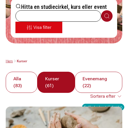
Hitta en studiecirkel, kurs eller event
Sök
Visa filter
Hem
Kurser
Alla
Kurser
Evenemang
(83)
(61)
(22)
Fullbokad - ställ dig i kö