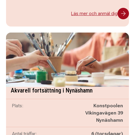
Läs mer och anmäl dig
Akvarell fortsättning i Nynäshamn
Plats:
Konstpoolen
Vikingavägen 39
Nynäshamn
Antal träffar:
6 (torsdagar)