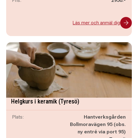
Pris:
2950:-
Läs mer och anmäl dig
Helgkurs i keramik (Tyresö)
Plats:
Hantverksgården
Bollmoravägen 95 (obs.
ny entré via port 95)