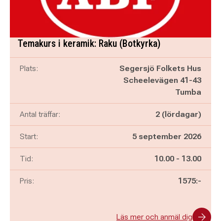
Temakurs i keramik: Raku (Botkyrka)
Plats:
Segersjö Folkets Hus
Scheelevägen 41-43
Tumba
Antal träffar:
2 (lördagar)
Start:
5 september 2026
Pågår mellan
och
Tid:
10.00
-
13.00
Pris:
1575:-
Läs mer och anmäl dig