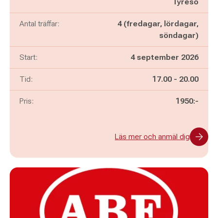
Tyresö
Antal träffar:
4 (fredagar, lördagar,
söndagar)
Start:
4 september 2026
Pågår mellan
och
Tid:
17.00
-
20.00
Pris:
1950:-
Läs mer och anmäl dig