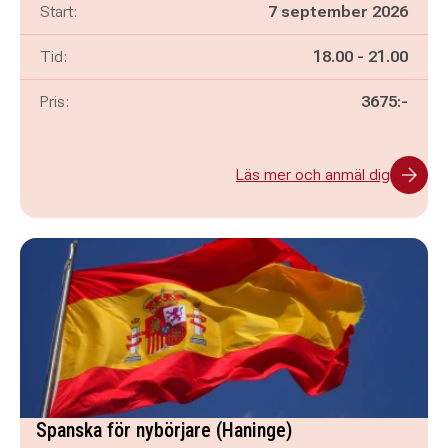
Start:
7 september 2026
Pågår mellan
och
Tid:
18.00
-
21.00
Pris:
3675:-
Läs mer och anmäl dig
Spanska för nybörjare (Haninge)