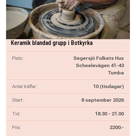
Keramik blandad grupp i Botkyrka
Plats:
Segersjö Folkets Hus
Scheelevägen 41-43
Tumba
Antal träffar:
10 (tisdagar)
Start:
8 september 2026
Pågår mellan
och
Tid:
18.30
-
21.00
Pris:
2200:-