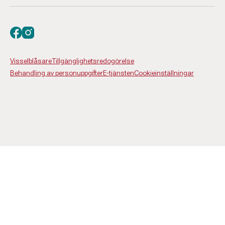
Besök oss på facebook
Besök oss på instagram
Visselblåsare
Tillgänglighetsredogörelse
Behandling av personuppgifter
E-tjänsten
Cookieinställningar