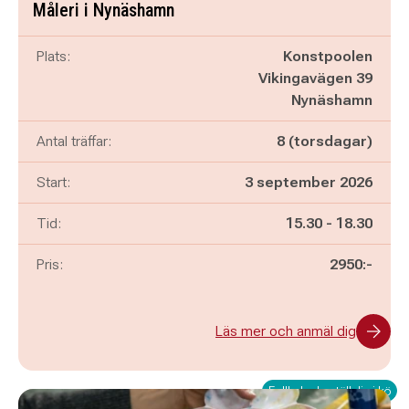
Måleri i Nynäshamn
Plats:
Konstpoolen
Vikingavägen 39
Nynäshamn
Antal träffar:
8 (torsdagar)
Start:
3 september 2026
Pågår mellan
och
Tid:
15.30
-
18.30
Pris:
2950:-
Läs mer och anmäl dig
Fullbokad - ställ dig i kö