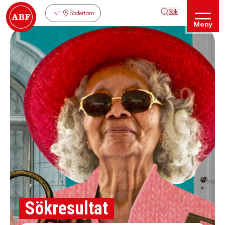
Sök
Södertörn
Meny
Sökresultat