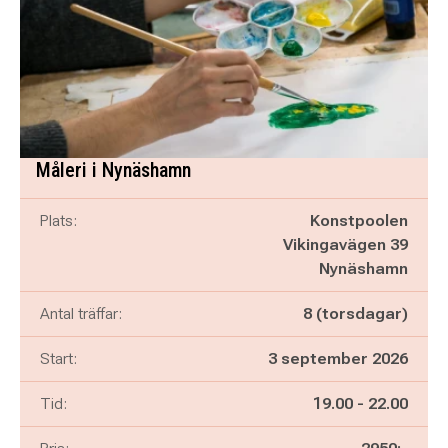
Måleri i Nynäshamn
Plats:
Konstpoolen
Vikingavägen 39
Nynäshamn
Antal träffar:
8 (torsdagar)
Start:
3 september 2026
Pågår mellan
och
Tid:
19.00
-
22.00