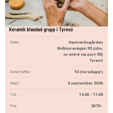
Keramik blandad grupp i Tyresö
Plats:
Hantverksgården
Bollmoravägen 95 (obs.
ny entré via port 95)
Tyresö
Antal träffar:
10 (torsdagar)
Start:
3 september 2026
Pågår mellan
och
Tid:
14.00
-
17.00
Pris:
3675:-