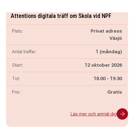
Attentions digitala träff om Skola vid NPF
Plats:
Privat adress
Växjö
Antal träffar:
1 (måndag)
Start:
12 oktober 2026
Pågår mellan
och
Tid:
18.00
-
19.30
Pris:
Gratis
Läs mer och anmäl dig