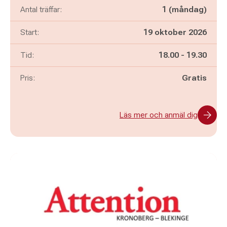
Antal träffar:
1 (måndag)
Start:
19 oktober 2026
Pågår mellan
och
Tid:
18.00
-
19.30
Pris:
Gratis
Läs mer och anmäl dig