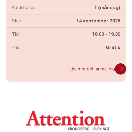
Antal träffar:
1 (måndag)
Start:
14 september 2026
Pågår mellan
och
Tid:
18.00
-
19.30
Pris:
Gratis
Läs mer och anmäl dig