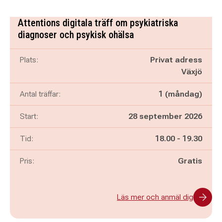
Attentions digitala träff om psykiatriska
diagnoser och psykisk ohälsa
Plats:
Privat adress
Växjö
Antal träffar:
1 (måndag)
Start:
28 september 2026
Pågår mellan
och
Tid:
18.00
-
19.30
Pris:
Gratis
Läs mer och anmäl dig