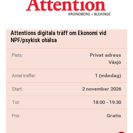
Attentions digitala träff om Ekonomi vid
NPF/psykisk ohälsa
Plats:
Privat adress
Växjö
Antal träffar:
1 (måndag)
Start:
2 november 2026
Pågår mellan
och
Tid:
18.00
-
19.30
Pris:
Gratis