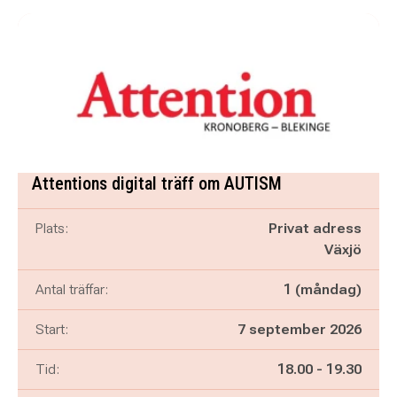
Attentions digital träff om AUTISM
Plats:
Privat adress
Växjö
Antal träffar:
1 (måndag)
Start:
7 september 2026
Pågår mellan
och
Tid:
18.00
-
19.30