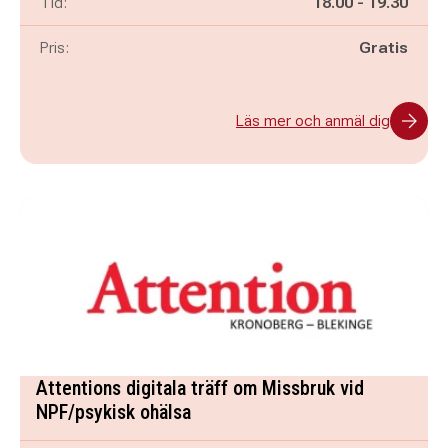
Pågår mellan
och
Tid:
18.00
-
19.30
Pris:
Gratis
Läs mer och anmäl dig
Attentions digitala träff om Missbruk vid
NPF/psykisk ohälsa