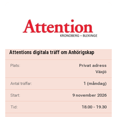
Attentions digitala träff om Anhörigskap
Plats:
Privat adress
Växjö
Antal träffar:
1 (måndag)
Start:
9 november 2026
Pågår mellan
och
Tid:
18.00
-
19.30