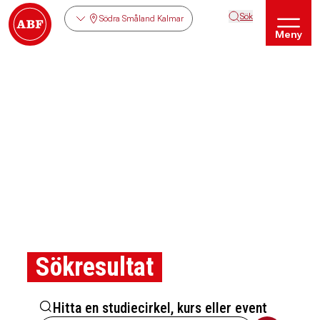
Sök
Södra Småland Kalmar
Meny
Sökresultat
Hitta en studiecirkel, kurs eller event