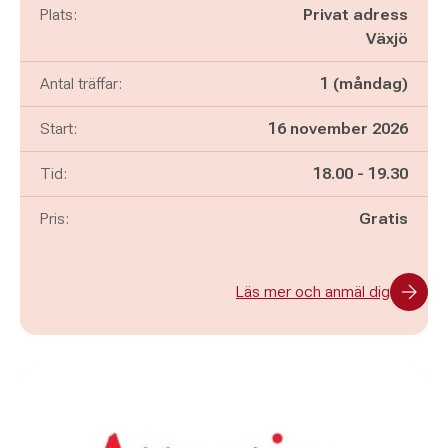
Plats:
Privat adress
Växjö
Antal träffar:
1 (måndag)
Start:
16 november 2026
Pågår mellan
och
Tid:
18.00
-
19.30
Pris:
Gratis
Läs mer och anmäl dig