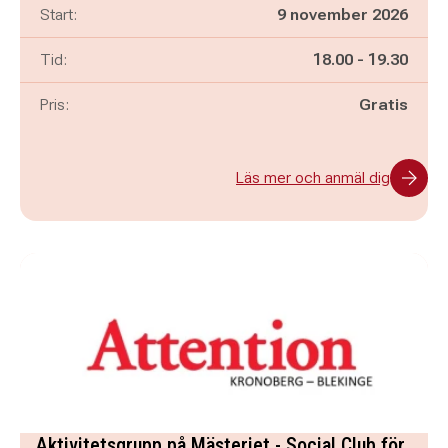
Start:
9 november 2026
Pågår mellan
och
Tid:
18.00
-
19.30
Pris:
Gratis
Läs mer och anmäl dig
Aktivitetsgrupp på Mästeriet - Social Club för