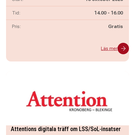
Pågår mellan
och
Tid:
14.00
-
16.00
Pris:
Gratis
Läs mer
Attentions digitala träff om LSS/SoL-insatser