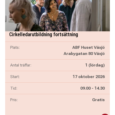
Cirkelledarutbildning fortsättning
Plats:
ABF Huset Växjö
Arabygatan 80 Växjö
Antal träffar:
1 (lördag)
Start:
17 oktober 2026
Pågår mellan
och
Tid:
09.00
-
14.30
Pris:
Gratis