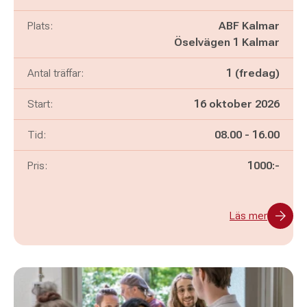
Plats:
ABF Kalmar
Öselvägen 1 Kalmar
Antal träffar:
1 (fredag)
Start:
16 oktober 2026
Pågår mellan
och
Tid:
08.00
-
16.00
Pris:
1000:-
Läs mer