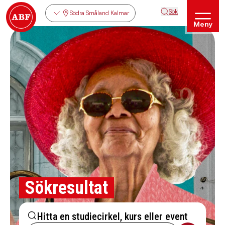
Sök
Södra Småland Kalmar
Meny
Sökresultat
Hitta en studiecirkel, kurs eller event