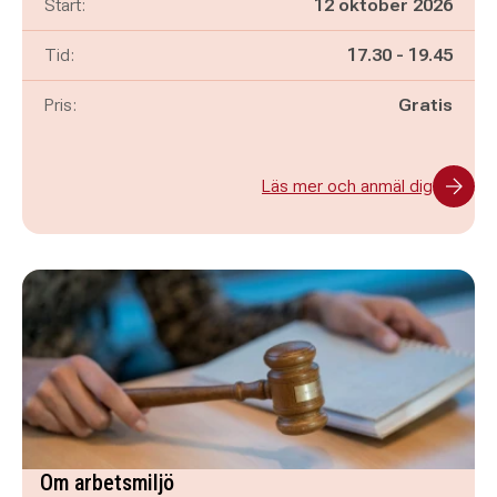
Start:
12 oktober 2026
Pågår mellan
och
Tid:
17.30
-
19.45
Pris:
Gratis
Läs mer och anmäl dig
Om arbetsmiljö