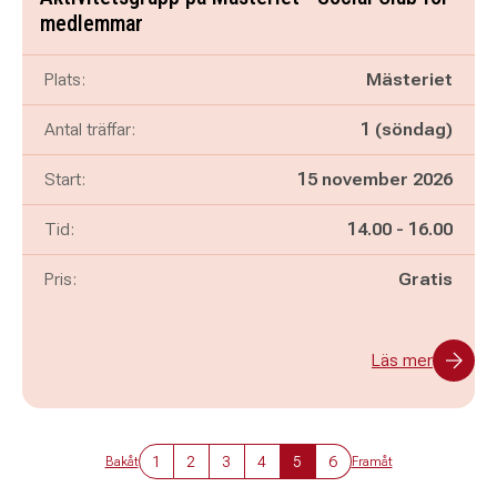
medlemmar
Plats:
Mästeriet
Antal träffar:
1 (söndag)
Start:
15 november 2026
Pågår mellan
och
Tid:
14.00
-
16.00
Pris:
Gratis
Läs mer
1
2
3
4
5
6
Bakåt
Framåt