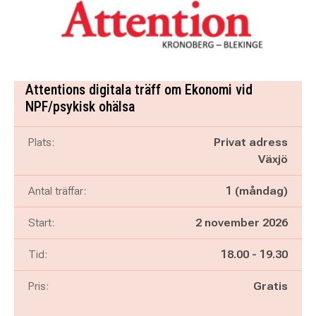
Attentions digitala träff om Ekonomi vid
NPF/psykisk ohälsa
Plats:
Privat adress
Växjö
Antal träffar:
1 (måndag)
Start:
2 november 2026
Pågår mellan
och
Tid:
18.00
-
19.30
Pris:
Gratis