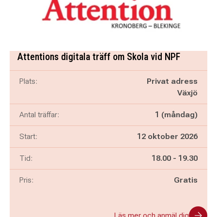
Attentions digitala träff om Skola vid NPF
Plats:
Privat adress
Växjö
Antal träffar:
1 (måndag)
Start:
12 oktober 2026
Pågår mellan
och
Tid:
18.00
-
19.30
Pris:
Gratis
Läs mer och anmäl dig