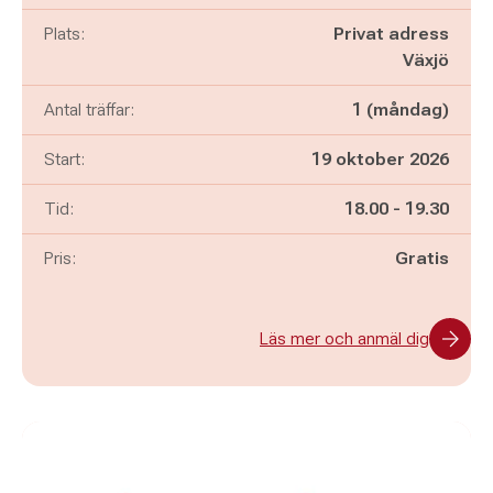
Plats:
Privat adress
Växjö
Antal träffar:
1 (måndag)
Start:
19 oktober 2026
Pågår mellan
och
Tid:
18.00
-
19.30
Pris:
Gratis
Läs mer och anmäl dig