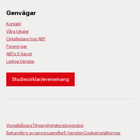
Genvägar
Kontakt
Våra lokaler
Cirkelledare hos ABF
Föreningar
ABFs E-tjänst
Lediga tjänster
Studiecirklar/evenemang
Visselblåsare
Tillgänglighetsredogörelse
Behandling av personuppgifter
E-tjänsten
Cookieinställningar