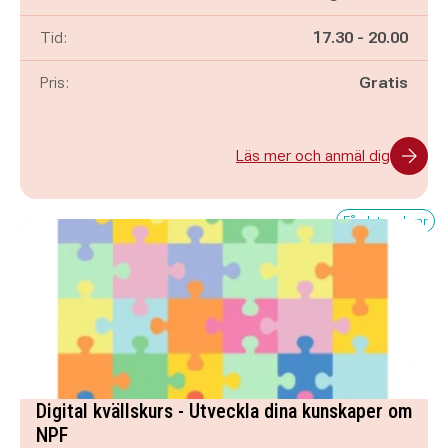
Pågår mellan
och
Tid:
17.30
-
20.00
Pris:
Gratis
Läs mer och anmäl dig
Få platser kvar
Digital kvällskurs - Utveckla dina kunskaper om
NPF