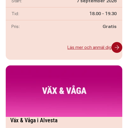
Start:
7 september 2026
Pågår mellan
och
Tid:
18.00
-
19.30
Pris:
Gratis
Läs mer och anmäl dig
Väx & Våga i Alvesta