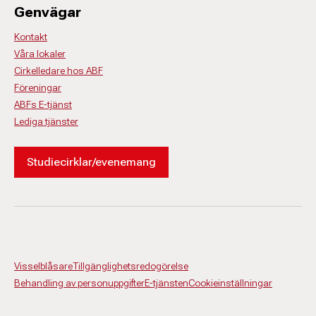
Genvägar
Kontakt
Våra lokaler
Cirkelledare hos ABF
Föreningar
ABFs E-tjänst
Lediga tjänster
Studiecirklar/evenemang
Visselblåsare
Tillgänglighetsredogörelse
Behandling av personuppgifter
E-tjänsten
Cookieinställningar