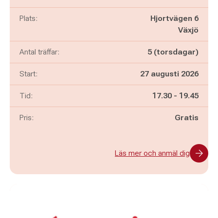
Plats:
Hjortvägen 6
Växjö
Antal träffar:
5 (torsdagar)
Start:
27 augusti 2026
Pågår mellan
och
Tid:
17.30
-
19.45
Pris:
Gratis
Läs mer och anmäl dig