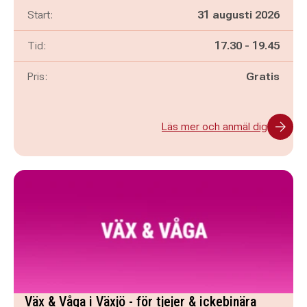
Start:
31 augusti 2026
Pågår mellan
och
Tid:
17.30
-
19.45
Pris:
Gratis
Läs mer och anmäl dig
Väx & Våga i Växjö - för tjejer & ickebinära