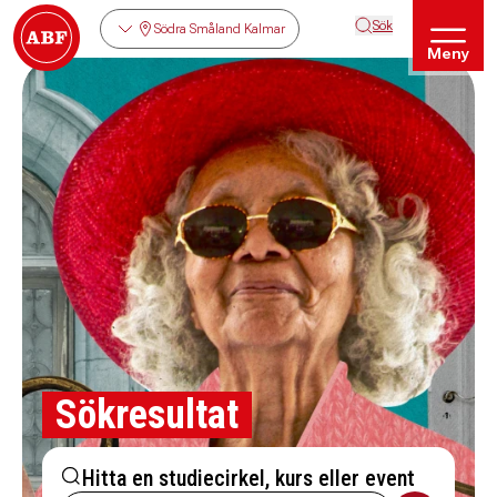
Sök
Södra Småland Kalmar
Meny
Sökresultat
Hitta en studiecirkel, kurs eller event