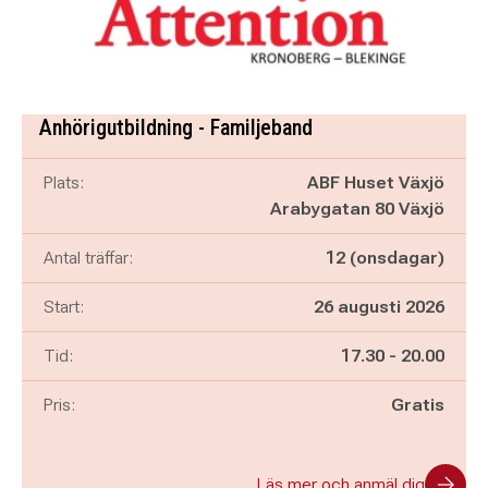
Anhörigutbildning - Familjeband
Plats:
ABF Huset Växjö
Arabygatan 80 Växjö
Antal träffar:
12 (onsdagar)
Start:
26 augusti 2026
Pågår mellan
och
Tid:
17.30
-
20.00
Pris:
Gratis
Läs mer och anmäl dig