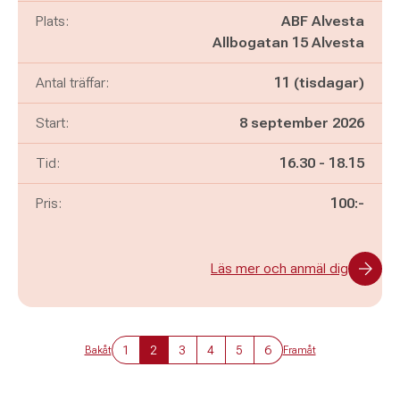
Plats:
ABF Alvesta
Allbogatan 15 Alvesta
Antal träffar:
11 (tisdagar)
Start:
8 september 2026
Pågår mellan
och
Tid:
16.30
-
18.15
Pris:
100:-
Läs mer och anmäl dig
1
2
3
4
5
6
Bakåt
Framåt