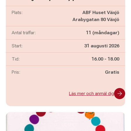
Plats:
ABF Huset Växjö
Arabygatan 80 Växjö
Antal träffar:
11 (måndagar)
Start:
31 augusti 2026
Pågår mellan
och
Tid:
16.00
-
18.00
Pris:
Gratis
Läs mer och anmäl dig