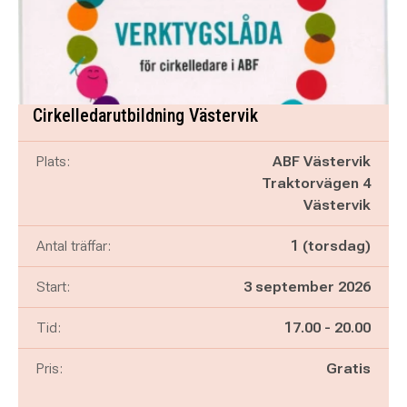
Cirkelledarutbildning Västervik
Plats:
ABF Västervik
Traktorvägen 4
Västervik
Antal träffar:
1 (torsdag)
Start:
3 september 2026
Pågår mellan
och
Tid:
17.00
-
20.00
Pris:
Gratis