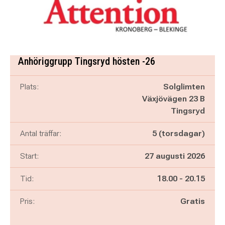
Anhöriggrupp Tingsryd hösten -26
Plats:
Solglimten
Växjövägen 23 B
Tingsryd
Antal träffar:
5 (torsdagar)
Start:
27 augusti 2026
Pågår mellan
och
Tid:
18.00
-
20.15
Pris:
Gratis