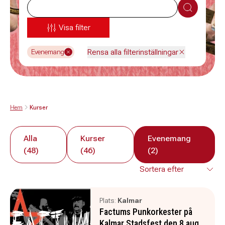
Sök
Visa filter
Rensa alla filterinställningar
Evenemang
Hem
Kurser
Alla
Kurser
Evenemang
(48)
(46)
(2)
Plats:
Kalmar
Factums Punkorkester på
Kalmar Stadsfest den 8 aug