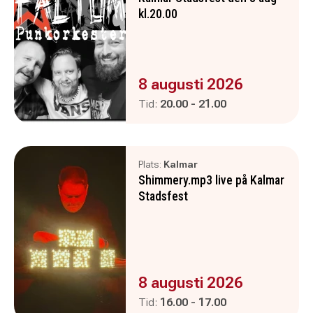
kl.20.00
Evenemanget är :
8 augusti 2026
Pågår mellan
och
Tid:
20.00
-
21.00
Plats:
Kalmar
Shimmery.mp3 live på Kalmar
Stadsfest
Evenemanget är :
8 augusti 2026
Pågår mellan
och
Tid:
16.00
-
17.00