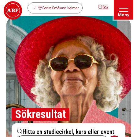
Sök
Södra Småland Kalmar
Meny
Sökresultat
Hitta en studiecirkel, kurs eller event