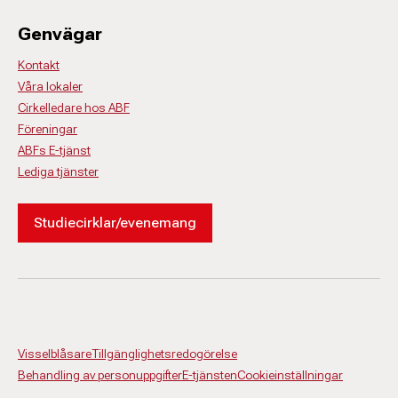
Genvägar
Kontakt
Våra lokaler
Cirkelledare hos ABF
Föreningar
ABFs E-tjänst
Lediga tjänster
Studiecirklar/evenemang
Visselblåsare
Tillgänglighetsredogörelse
Behandling av personuppgifter
E-tjänsten
Cookieinställningar