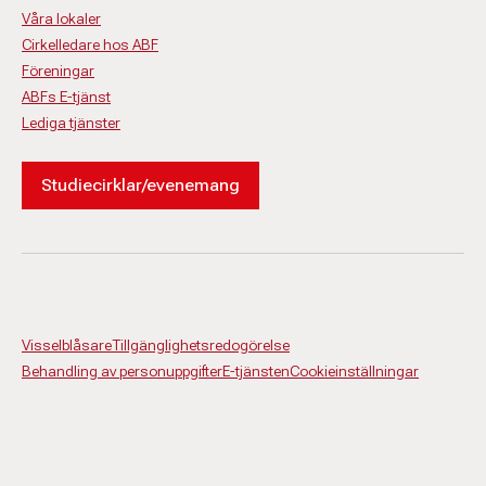
Våra lokaler
Cirkelledare hos ABF
Föreningar
ABFs E-tjänst
Lediga tjänster
Studiecirklar/evenemang
Visselblåsare
Tillgänglighetsredogörelse
Behandling av personuppgifter
E-tjänsten
Cookieinställningar