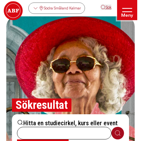
Sök
Södra Småland Kalmar
Meny
Sökresultat
Hitta en studiecirkel, kurs eller event
Sök