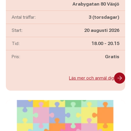
Arabygatan 80 Växjö
Antal träffar:
3 (torsdagar)
Start:
20 augusti 2026
Pågår mellan
och
Tid:
18.00
-
20.15
Pris:
Gratis
Läs mer och anmäl dig