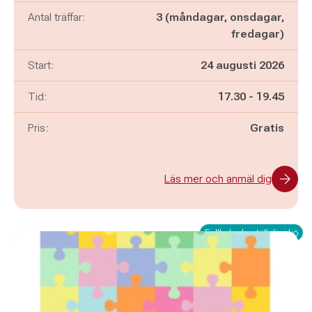
Antal träffar:
3 (måndagar, onsdagar,
fredagar)
Start:
24 augusti 2026
Pågår mellan
och
Tid:
17.30
-
19.45
Pris:
Gratis
Läs mer och anmäl dig
Fullbokad - ställ dig i kö