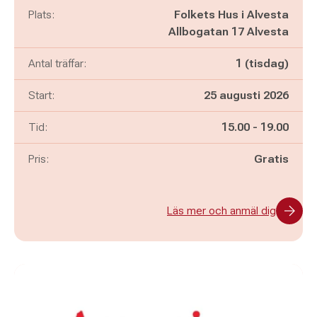
Plats:
Folkets Hus i Alvesta
Allbogatan 17 Alvesta
Antal träffar:
1 (tisdag)
Start:
25 augusti 2026
Pågår mellan
och
Tid:
15.00
-
19.00
Pris:
Gratis
Läs mer och anmäl dig