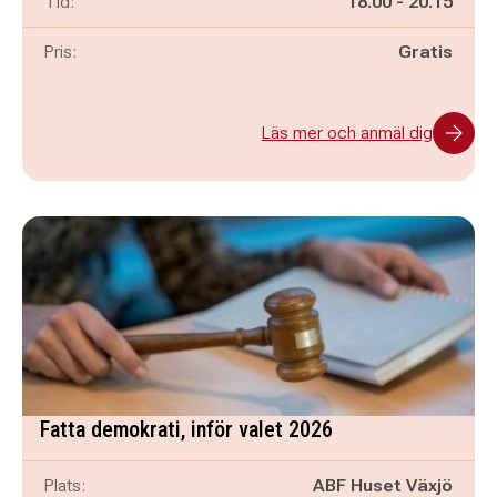
Pågår mellan
och
Tid:
18.00
-
20.15
Pris:
Gratis
Läs mer och anmäl dig
Fatta demokrati, inför valet 2026
Plats:
ABF Huset Växjö