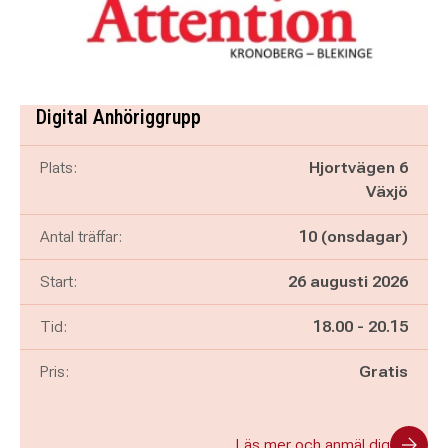
Digital Anhöriggrupp
Plats:
Hjortvägen 6
Växjö
Antal träffar:
10 (onsdagar)
Start:
26 augusti 2026
Pågår mellan
och
Tid:
18.00
-
20.15
Pris:
Gratis
Läs mer och anmäl dig