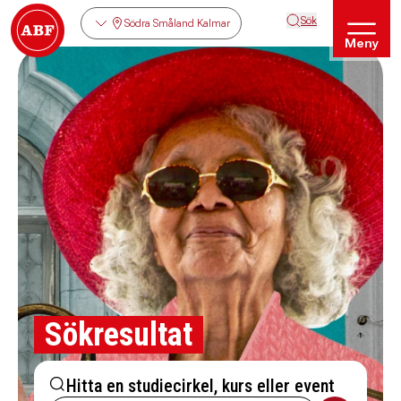
Sök
Södra Småland Kalmar
Meny
Sökresultat
Hitta en studiecirkel, kurs eller event