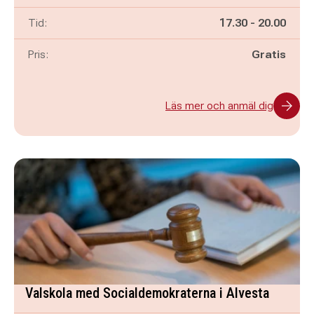
Pågår mellan
och
Tid:
17.30
-
20.00
Pris:
Gratis
Läs mer och anmäl dig
Valskola med Socialdemokraterna i Alvesta