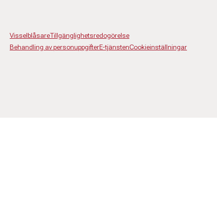
Visselblåsare
Tillgänglighetsredogörelse
Behandling av personuppgifter
E-tjänsten
Cookieinställningar