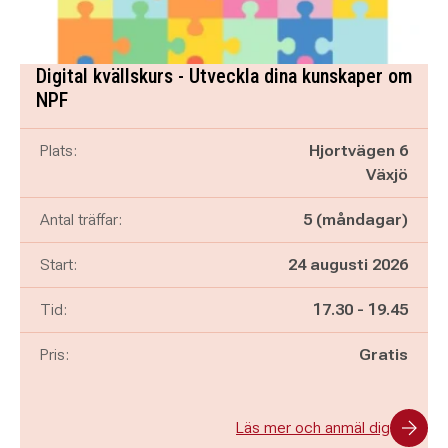
Digital kvällskurs - Utveckla dina kunskaper om
NPF
Plats:
Hjortvägen 6
Växjö
Antal träffar:
5 (måndagar)
Start:
24 augusti 2026
Pågår mellan
och
Tid:
17.30
-
19.45
Pris:
Gratis
Läs mer och anmäl dig