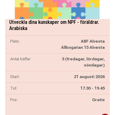
Utveckla dina kunskaper om NPF - föräldrar.
Arabiska
Plats:
ABF Alvesta
Allbogatan 15 Alvesta
Antal träffar:
3 (fredagar, lördagar,
söndagar)
Start:
21 augusti 2026
Pågår mellan
och
Tid:
17.30
-
19.45
Pris:
Gratis