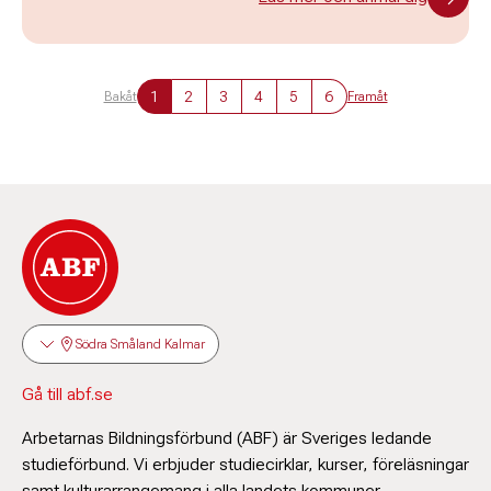
1
2
3
4
5
6
Bakåt
Framåt
Södra Småland Kalmar
Gå till abf.se
Arbetarnas Bildningsförbund (ABF) är Sveriges ledande
studieförbund. Vi erbjuder studiecirklar, kurser, föreläsningar
samt kulturarrangemang i alla landets kommuner.