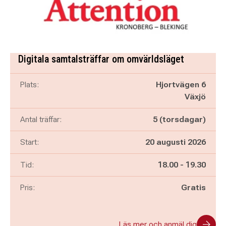
Digitala samtalsträffar om omvärldsläget
Plats:
Hjortvägen 6
Växjö
Antal träffar:
5 (torsdagar)
Start:
20 augusti 2026
Pågår mellan
och
Tid:
18.00
-
19.30
Pris:
Gratis
Läs mer och anmäl dig