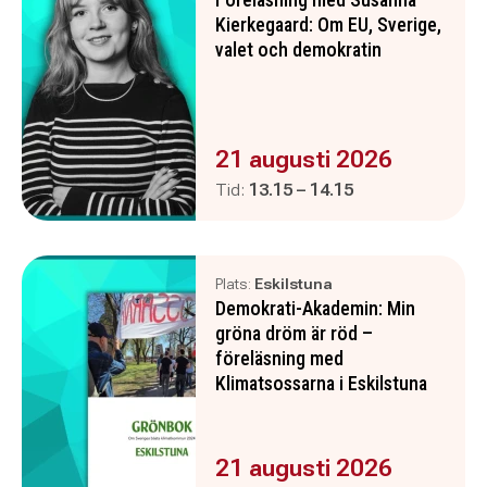
Kierkegaard: Om EU, Sverige,
valet och demokratin
Evenemanget är :
21 augusti 2026
Pågår mellan
och
Tid:
13.15
–
14.15
Plats:
Eskilstuna
Demokrati-Akademin: Min
gröna dröm är röd –
föreläsning med
Klimatsossarna i Eskilstuna
Evenemanget är :
21 augusti 2026