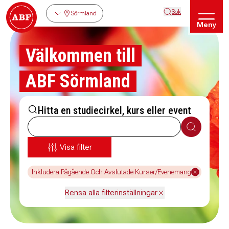
Sök
Sörmland
Meny
Välkommen till
ABF Sörmland
Hitta en studiecirkel, kurs eller event
Sök
Visa filter
Inkludera Pågående Och Avslutade Kurser/Evenemang
Rensa alla filterinställningar