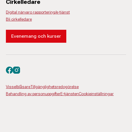
Cirkelledare
Digital närvaro rapportering/e-tjänst
Bli cirkelledare
Evenemang och kurser
Besök oss på facebook
Besök oss på instagram
Visselblåsare
Tillgänglighetsredogörelse
Behandling av personuppgifter
E-tjänsten
Cookieinställningar