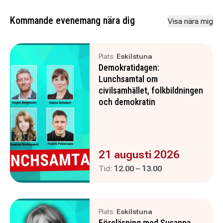
Kommande evenemang nära dig
Visa nära mig
Plats:
Eskilstuna
Demokratidagen:
Lunchsamtal om
civilsamhället, folkbildningen
och demokratin
Evenemanget är :
21 augusti 2026
Pågår mellan
och
Tid:
12.00
–
13.00
Plats:
Eskilstuna
Föreläsning med Susanna