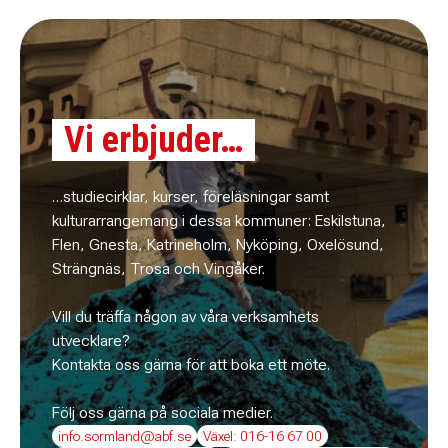
Vi erbjuder…
…studiecirklar, kurser, föreläsningar samt
kulturarrangemang i dessa kommuner: Eskilstuna,
Flen, Gnesta, Katrineholm, Nyköping, Oxelösund,
Strängnäs, Trosa och Vingåker.
Vill du träffa någon av våra verksamhets
utvecklare?
Kontakta oss gärna för att boka ett möte.
Följ oss gärna på sociala medier.
info.sormland@abf.se
Växel: 016-16 67 00