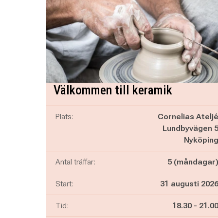
Välkommen till keramik
Plats:
Cornelias Atelj
Lundbyvägen 
Nyköpin
Antal träffar:
5 (måndagar
Start:
31 augusti 202
Pågår mella
och
Tid:
18.30
-
21.0