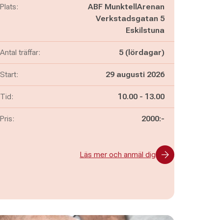
Plats:
ABF MunktellArenan
Verkstadsgatan 5
Eskilstuna
Antal träffar:
5 (lördagar)
Start:
29 augusti 2026
Pågår mellan
och
Tid:
10.00
-
13.00
Pris:
2000:-
Läs mer och anmäl dig