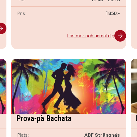
-
Pris:
1850:-
Läs mer och anmäl dig
Prova-på Bachata
s
Plats:
ABF Strängnäs