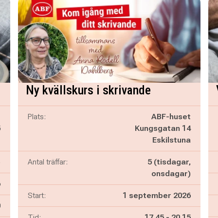
Ny kvällskurs i skrivande
é
Plats:
ABF-huset
5
Kungsgatan 14
g
Eskilstuna
)
Antal träffar:
5 (tisdagar,
onsdagar)
6
Start:
1 september 2026
n
0
Pågår mellan
och
Tid:
17.45
-
20.15