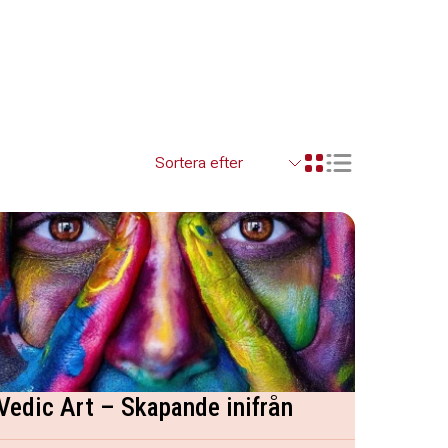
Visa resultaten so
Visa resultaten i ett r
Vedic Art – Skapande inifrån