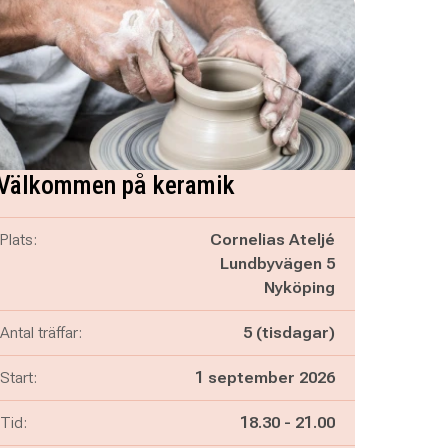
Välkommen på keramik
Plats:
Cornelias Ateljé
Lundbyvägen 5
Nyköping
Antal träffar:
5 (tisdagar)
Start:
1 september 2026
Pågår mellan
och
Tid:
18.30
-
21.00