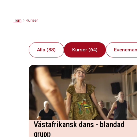
Hem
Kurser
Alla (88)
Kurser (64)
Eveneman
Västafrikansk dans - blandad
grupp