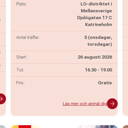
Plats:
LO-distriktet i
Mellansverige
n
Djulögatan 17 C
5
Katrineholm
a
Antal träffar:
5 (onsdagar,
)
torsdagar)
6
Start:
26 augusti 2026
n
5
Pågår mellan
och
Tid:
16.30
-
19.00
-
Pris:
Gratis
Läs mer och anmäl dig