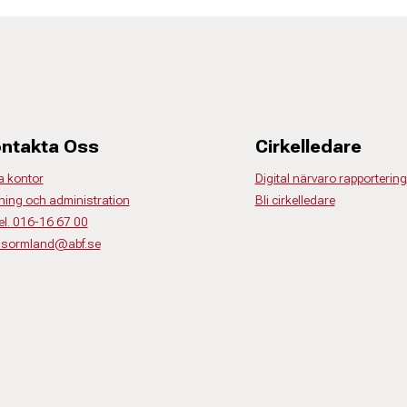
ntakta Oss
Cirkelledare
a kontor
Digital närvaro rapportering
ning och administration
Bli cirkelledare
el. 016-16 67 00
o.sormland@abf.se