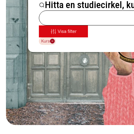
Hitta en studiecirkel, k
Visa filter
Kurs