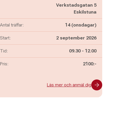
Verkstadsgatan 5
Eskilstuna
Antal träffar:
14 (onsdagar)
Start:
2 september 2026
Pågår mellan
och
Tid:
09.30
-
12.00
Pris:
2100:-
Läs mer och anmäl dig