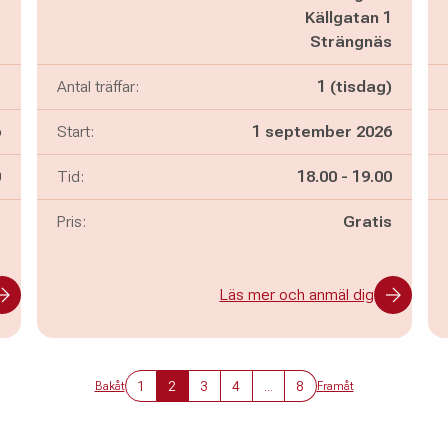
1
Källgatan 1
s
Strängnäs
)
Antal träffar:
1 (tisdag)
6
Start:
1 september 2026
n
Pågår mellan
och
0
Tid:
18.00
-
19.00
s
Pris:
Gratis
Läs mer och anmäl dig
1
2
3
4
...
8
Bakåt
Framåt