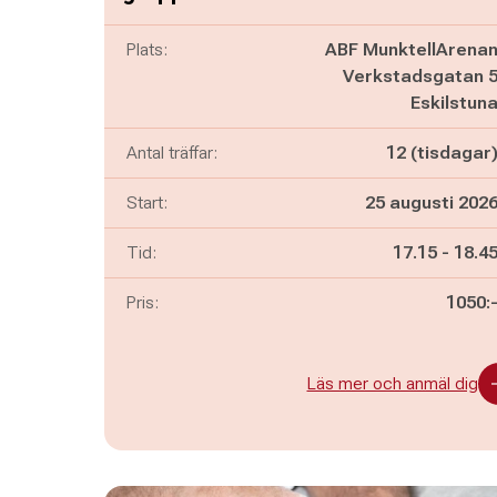
Plats:
ABF MunktellArena
Verkstadsgatan 
Eskilstun
Antal träffar:
12 (tisdagar
Start:
25 augusti 202
Pågår mella
och
Tid:
17.15
-
18.4
Pris:
1050:
Läs mer och anmäl dig