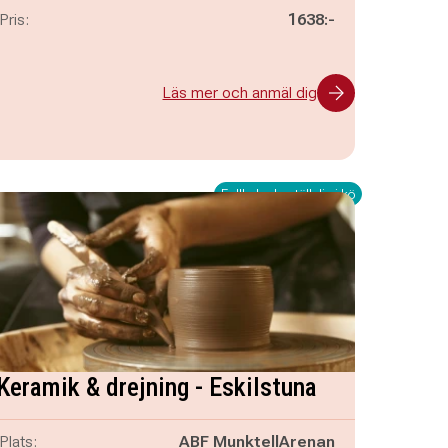
Pris:
1638:-
Läs mer och anmäl dig
Fullbokad - ställ dig i kö
Keramik & drejning - Eskilstuna
Plats:
ABF MunktellArenan