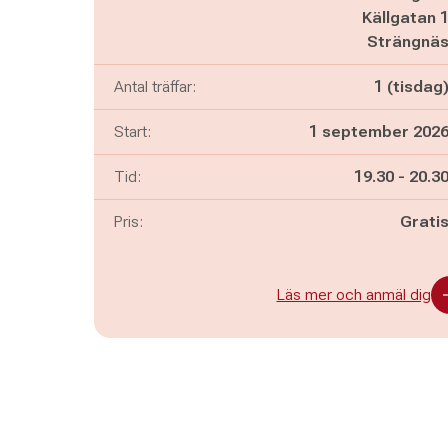
Källgatan 
Strängnä
Antal träffar:
1 (tisdag
Start:
1 september 202
Pågår mella
och
Tid:
19.30
-
20.3
Pris:
Grati
Läs mer och anmäl dig