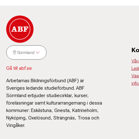
Ko
Sörmland
Vår
Gå till abf.se
Led
Väx
Arbetarnas Bildningsförbund (ABF) är
inf
Sveriges ledande studieförbund. ABF
Sörmland erbjuder studiecirklar, kurser,
föreläsningar samt kulturarrangemang i dessa
kommuner: Eskilstuna, Gnesta, Katrineholm,
Nyköping, Oxelösund, Strängnäs, Trosa och
Vingåker.