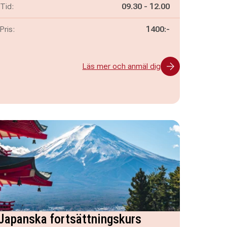
Pågår mellan
och
Tid:
09.30
-
12.00
Pris:
1400:-
Läs mer och anmäl dig
Japanska fortsättningskurs