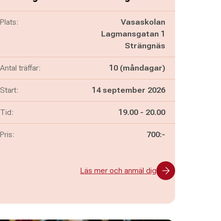
Plats:
Vasaskolan
Lagmansgatan 1
Strängnäs
Antal träffar:
10 (måndagar)
Start:
14 september 2026
Pågår mellan
och
Tid:
19.00
-
20.00
Pris:
700:-
Läs mer och anmäl dig