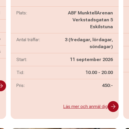
d
Plats:
ABF MunktellArenan
Verkstadsgatan 5
)
Eskilstuna
6
Antal träffar:
3 (fredagar, lördagar,
söndagar)
n
5
Start:
11 september 2026
-
Pågår mellan
och
Tid:
10.00
-
20.00
Pris:
450:-
Läs mer och anmäl dig