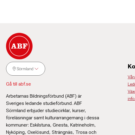
Ko
Sörmland
Vår
Gå till abf.se
Led
Väx
Arbetarnas Bildningsförbund (ABF) är
inf
Sveriges ledande studieförbund. ABF
Sörmland erbjuder studiecirklar, kurser,
föreläsningar samt kulturarrangemang i dessa
kommuner: Eskilstuna, Gnesta, Katrineholm,
Nyköping, Oxelösund, Strängnäs, Trosa och