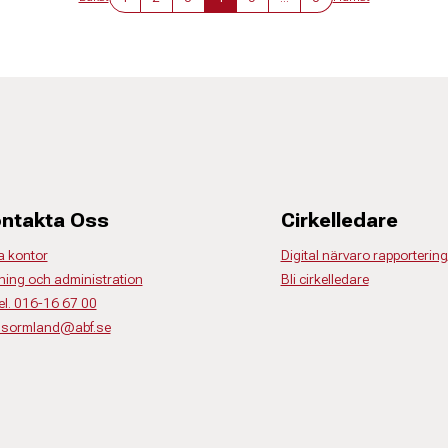
ntakta Oss
Cirkelledare
a kontor
Digital närvaro rapportering
ning och administration
Bli cirkelledare
el. 016-16 67 00
o.sormland@abf.se