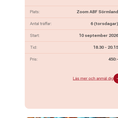
Plats:
Zoom ABF Sörmlan
Antal träffar:
6 (torsdagar
Start:
10 september 202
Pågår mella
och
Tid:
18.30
-
20.1
Pris:
450:
Läs mer och anmäl dig