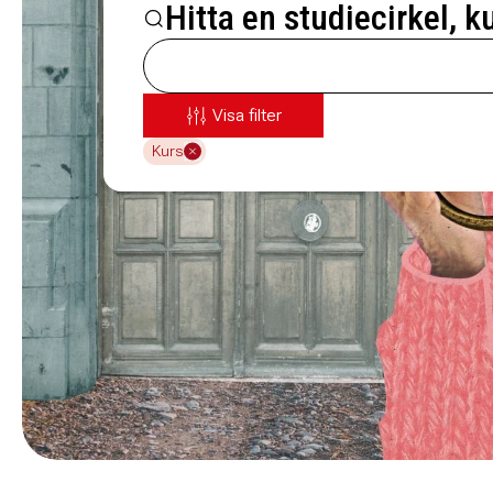
Hitta en studiecirkel, k
Visa filter
Kurs