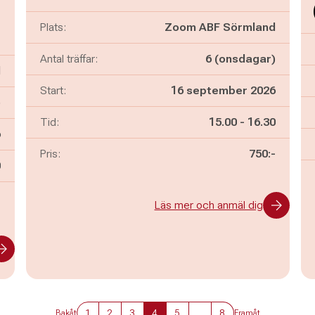
Plats:
Zoom ABF Sörmland
Antal träffar:
6 (onsdagar)
d
Start:
16 september 2026
)
Pågår mellan
och
Tid:
15.00
-
16.30
6
Pris:
750:-
n
0
-
Läs mer och anmäl dig
1
2
3
4
5
...
8
Bakåt
Framåt