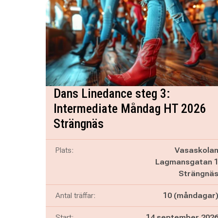
Dans Linedance steg 3:
Intermediate Måndag HT 2026
Strängnäs
Plats:
Vasaskola
Lagmansgatan 
Strängnä
Antal träffar:
10 (måndagar
Start:
14 september 202