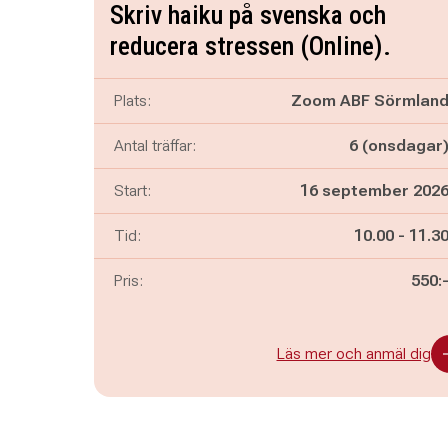
Skriv haiku på svenska och
reducera stressen (Online).
Plats:
Zoom ABF Sörmlan
Antal träffar:
6 (onsdagar
Start:
16 september 202
Pågår mella
och
Tid:
10.00
-
11.3
Pris:
550:
Läs mer och anmäl dig