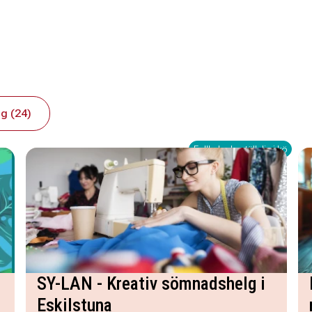
g (24)
Fullbokad - ställ dig i kö
SY-LAN - Kreativ sömnadshelg i
Eskilstuna