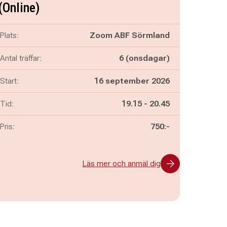
(Online)
Plats:
Zoom ABF Sörmland
Antal träffar:
6 (onsdagar)
Start:
16 september 2026
Pågår mellan
och
Tid:
19.15
-
20.45
Pris:
750:-
Läs mer och anmäl dig