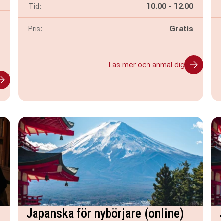
Pågår mellan
och
Tid:
10.00
-
12.00
n
0
Pris:
Gratis
-
Läs mer och anmäl dig
Japanska för nybörjare (online)