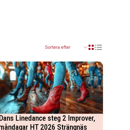
Visa resultaten so
Visa resultaten i ett r
Dans Linedance steg 2 Improver,
måndagar HT 2026 Strängnäs