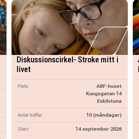
Diskussionscirkel- Stroke mitt i
livet
Plats:
ABF-huset
Kungsgatan 14
n
Eskilstuna
1
s
Antal träffar:
10 (måndagar)
)
Start:
14 september 2026
6