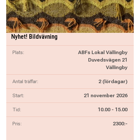
Nyhet! Bildvävning
Plats:
ABFs Lokal Vällingby
Duvedsvägen 21
Vällingby
Antal träffar:
2 (lördagar)
Start:
21 november 2026
Pågår mellan
och
Tid:
10.00
-
15.00
Pris:
2300:-