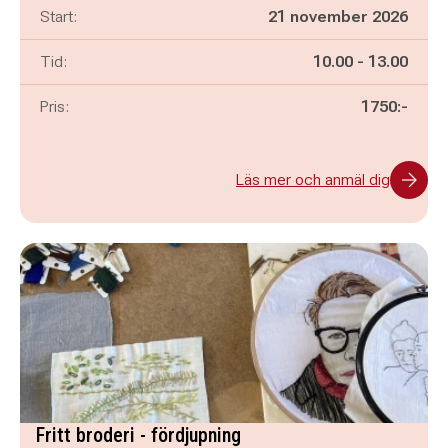
Start:
21 november 2026
Pågår mellan
och
Tid:
10.00
-
13.00
Pris:
1750:-
Läs mer och anmäl dig
Fritt broderi - fördjupning