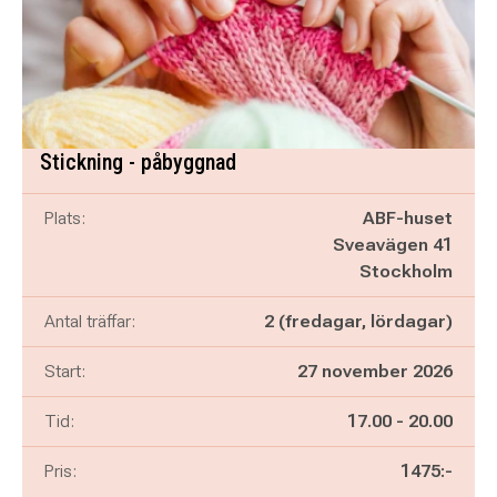
Stickning - påbyggnad
Plats:
ABF-huset
Sveavägen 41
Stockholm
Antal träffar:
2 (fredagar, lördagar)
Start:
27 november 2026
Pågår mellan
och
Tid:
17.00
-
20.00
Pris:
1475:-