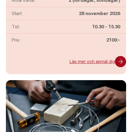
Antal träffar:
2 (lördagar, söndagar)
Start:
28 november 2026
Pågår mellan
och
Tid:
10.30
-
15.30
Pris:
2100:-
Läs mer och anmäl dig