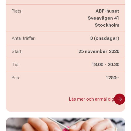
Plats:
ABF-huset
Sveavägen 41
Stockholm
Antal träffar:
3 (onsdagar)
Start:
25 november 2026
Pågår mellan
och
Tid:
18.00
-
20.30
Pris:
1250:-
Läs mer och anmäl dig