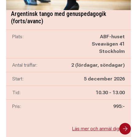
Argentinsk tango med genuspedagogik
(forts/avanc)
Plats:
ABF-huset
Sveavägen 41
Stockholm
Antal träffar:
2 (lördagar, söndagar)
Start:
5 december 2026
Pågår mellan
och
Tid:
10.30
-
13.00
Pris:
995:-
Läs mer och anmäl dig