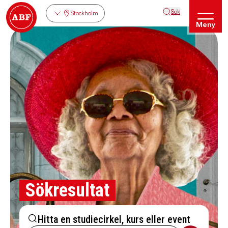
Sök
Stockholm
Meny
Sökresultat
Hitta en studiecirkel, kurs eller event