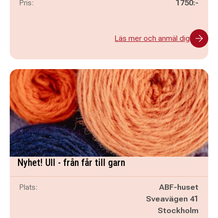
Pris:
1750:-
Läs mer och anmäl dig
Nyhet! Ull - från får till garn
Plats:
ABF-huset
Sveavägen 41
Stockholm