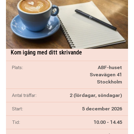
Kom igång med ditt skrivande
Plats:
ABF-huset
Sveavägen 41
Stockholm
Antal träffar:
2 (lördagar, söndagar)
Start:
5 december 2026
Pågår mellan
och
Tid:
10.00
-
14.45