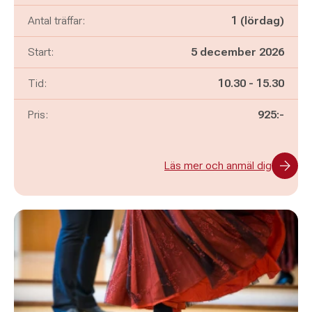
Antal träffar:
1 (lördag)
Start:
5 december 2026
Pågår mellan
och
Tid:
10.30
-
15.30
Pris:
925:-
Läs mer och anmäl dig