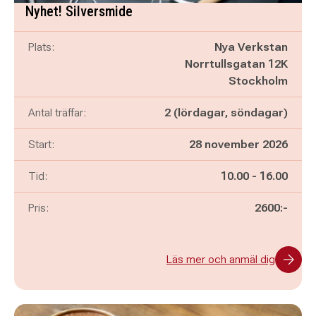
Nyhet! Silversmide
Plats:
Nya Verkstan
Norrtullsgatan 12K
Stockholm
Antal träffar:
2 (lördagar, söndagar)
Start:
28 november 2026
Pågår mellan
och
Tid:
10.00
-
16.00
Pris:
2600:-
Läs mer och anmäl dig