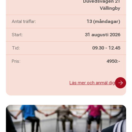
Duvedsvägen 21
Vällingby
Antal träffar:
13 (måndagar)
Start:
31 augusti 2026
Pågår mellan
och
Tid:
09.30
-
12.45
Pris:
4950:-
Läs mer och anmäl dig