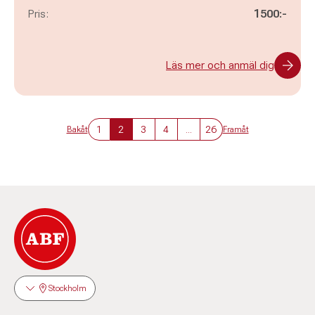
Pris:
1500:-
Läs mer och anmäl dig
1
2
3
4
...
26
Bakåt
Framåt
Stockholm