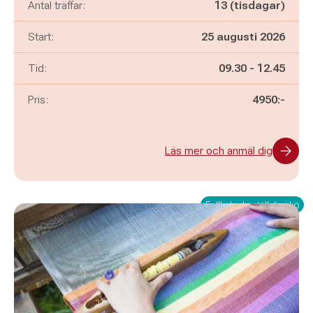
Antal träffar:
13 (tisdagar)
Start:
25 augusti 2026
Pågår mellan
och
Tid:
09.30
-
12.45
Pris:
4950:-
Läs mer och anmäl dig
Fullbokad - ställ dig i kö