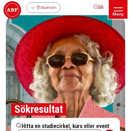
Sök
Stockholm
Meny
Sökresultat
Hitta en studiecirkel, kurs eller event