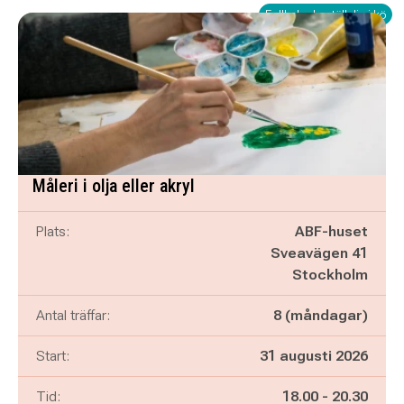
Fullbokad - ställ dig i kö
Måleri i olja eller akryl
Plats:
ABF-huset
Sveavägen 41
Stockholm
Antal träffar:
8 (måndagar)
Start:
31 augusti 2026
Pågår mellan
och
Tid:
18.00
-
20.30