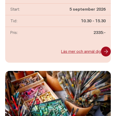
Start:
5 september 2026
Pågår mellan
och
Tid:
10.30
-
15.30
Pris:
2335:-
Läs mer och anmäl dig