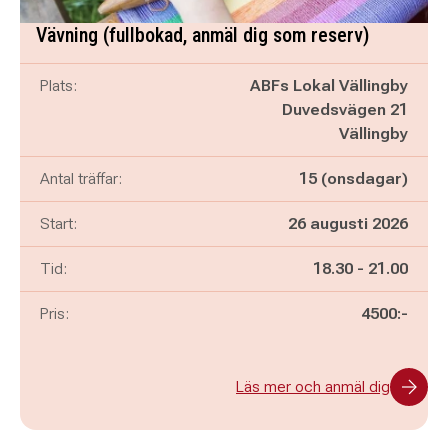
Vävning (fullbokad, anmäl dig som reserv)
Plats:
ABFs Lokal Vällingby
Duvedsvägen 21
Vällingby
Antal träffar:
15 (onsdagar)
Start:
26 augusti 2026
Pågår mellan
och
Tid:
18.30
-
21.00
Pris:
4500:-
Läs mer och anmäl dig