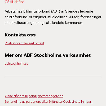
Gå till abf.se
Arbetarnas Bildningsförbund (ABF) är Sveriges ledande
studieförbund. Vi erbjuder studiecirklar, kurser, föreläsningar
samt kulturarrangemang i alla landets kommuner.
Kontakta oss
↗️ abfstockholm.se/kontakt
Mer om ABF Stockholms verksamhet
abfstockholm.se
Visselblåsare
Tillgänglighetsredogörelse
Behandling av personuppgifter
E-tjänsten
Cookieinställningar