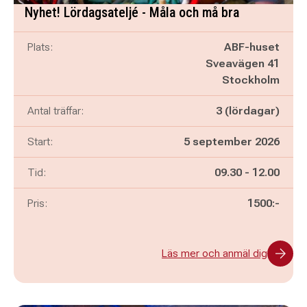
Nyhet! Lördagsateljé - Måla och må bra
Plats:
ABF-huset
Sveavägen 41
Stockholm
Antal träffar:
3 (lördagar)
Start:
5 september 2026
Pågår mellan
och
Tid:
09.30
-
12.00
Pris:
1500:-
Läs mer och anmäl dig