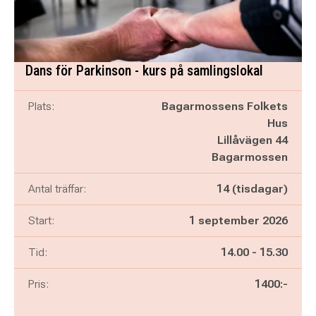
Dans för Parkinson - kurs på samlingslokal
Plats:
Bagarmossens Folkets
Hus
Lillåvägen 44
Bagarmossen
Antal träffar:
14 (tisdagar)
Start:
1 september 2026
Pågår mellan
och
Tid:
14.00
-
15.30
Pris:
1400:-