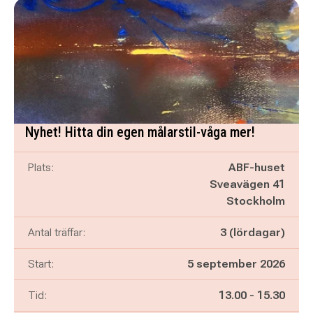
Nyhet! Hitta din egen målarstil-våga mer!
Plats:
ABF-huset
Sveavägen 41
Stockholm
Antal träffar:
3 (lördagar)
Start:
5 september 2026
Pågår mellan
och
Tid:
13.00
-
15.30