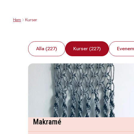
Hem
Kurser
Alla (227)
Kurser (227)
Evenem
Makramé