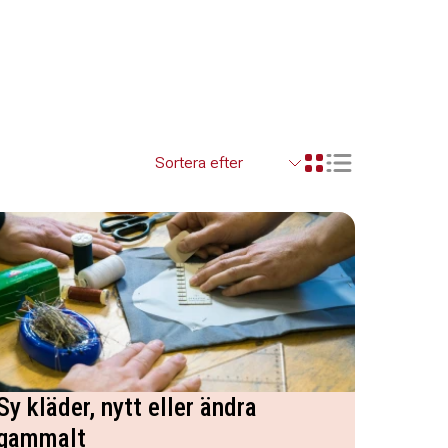
Visa resultaten so
Visa resultaten i ett r
Sy kläder, nytt eller ändra
gammalt