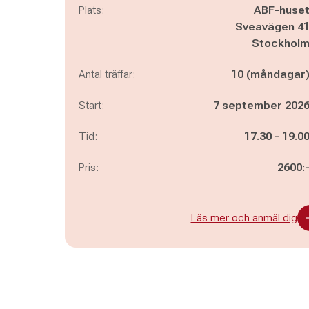
Plats:
ABF-huse
Sveavägen 4
Stockhol
Antal träffar:
10 (måndagar
Start:
7 september 202
Pågår mella
och
Tid:
17.30
-
19.0
Pris:
2600:
Läs mer och anmäl dig