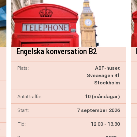
Engelska konversation B2
Plats:
ABF-huset
Sveavägen 41
Stockholm
t
1
Antal träffar:
10 (måndagar)
m
Start:
7 september 2026
)
Pågår mellan
och
Tid:
12.00
-
13.30
6