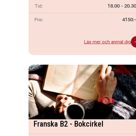
Pågår mella
och
Tid:
18.00
-
20.3
Pris:
4150:
Läs mer och anmäl dig
Franska B2 - Bokcirkel