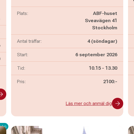
t
1
Plats:
ABF-huset
m
Sveavägen 41
Stockholm
)
Antal träffar:
4 (söndagar)
6
Start:
6 september 2026
n
0
Pågår mellan
och
Tid:
10.15
-
13.30
-
Pris:
2100:-
Läs mer och anmäl dig
i kö