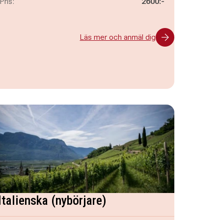
Pris:
2600:-
Läs mer och anmäl dig
Italienska (nybörjare)