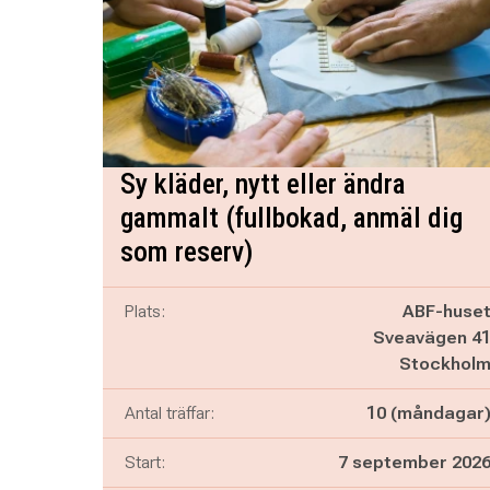
Sy kläder, nytt eller ändra
gammalt (fullbokad, anmäl dig
som reserv)
Plats:
ABF-huse
Sveavägen 4
Stockhol
Antal träffar:
10 (måndagar
Start:
7 september 202