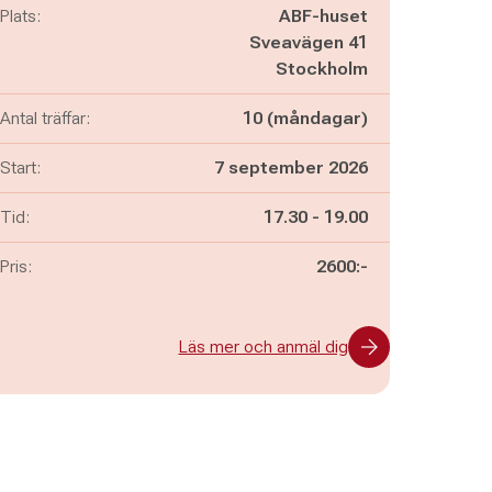
Plats:
ABF-huset
Sveavägen 41
Stockholm
Antal träffar:
10 (måndagar)
Start:
7 september 2026
Pågår mellan
och
Tid:
17.30
-
19.00
Pris:
2600:-
Läs mer och anmäl dig