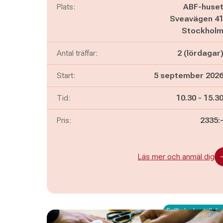
Plats:
ABF-huse
Sveavägen 4
Stockhol
Antal träffar:
2 (lördagar
Start:
5 september 202
Pågår mella
och
Tid:
10.30
-
15.3
Pris:
2335:
Läs mer och anmäl dig
Fullbokad - ställ dig 