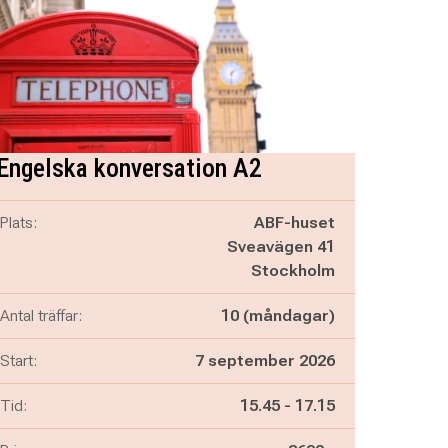
Engelska konversation A2
Plats:
ABF-huset
Sveavägen 41
Stockholm
Antal träffar:
10 (måndagar)
Start:
7 september 2026
Pågår mellan
och
Tid:
15.45
-
17.15