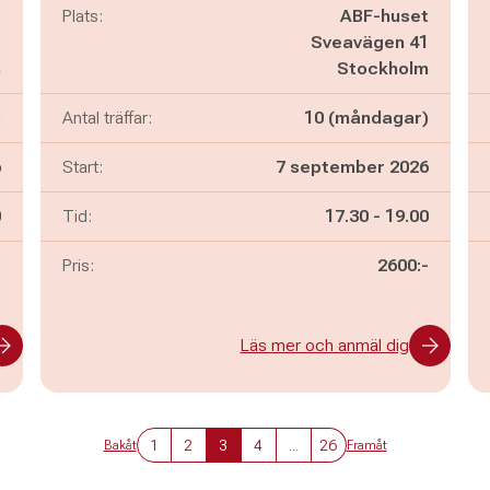
t
Plats:
ABF-huset
1
Sveavägen 41
m
Stockholm
)
Antal träffar:
10 (måndagar)
6
Start:
7 september 2026
n
Pågår mellan
och
0
Tid:
17.30
-
19.00
-
Pris:
2600:-
Läs mer och anmäl dig
1
2
3
4
...
26
Bakåt
Framåt