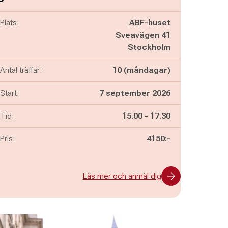
Plats:
ABF-huset
Sveavägen 41
Stockholm
Antal träffar:
10 (måndagar)
Start:
7 september 2026
Pågår mellan
och
Tid:
15.00
-
17.30
Pris:
4150:-
Läs mer och anmäl dig