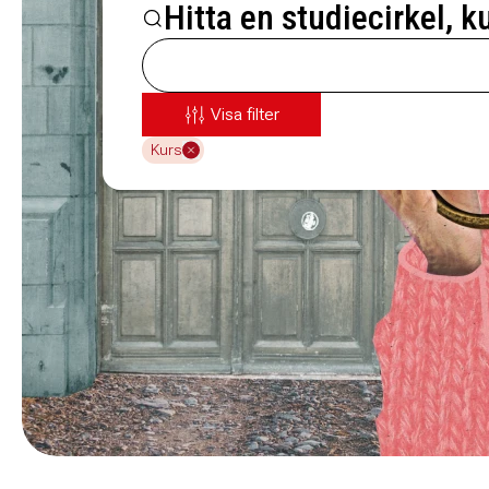
Hitta en studiecirkel, k
Visa filter
Kurs