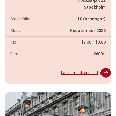
Sveavägen 41
Stockholm
Antal träffar:
10 (onsdagar)
Start:
9 september 2026
Pågår mellan
och
Tid:
17.30
-
19.00
Pris:
2600:-
Läs mer och anmäl dig