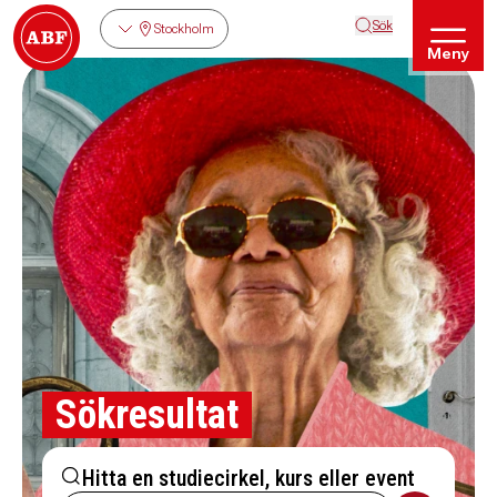
Sök
Stockholm
Meny
Sökresultat
Hitta en studiecirkel, kurs eller event