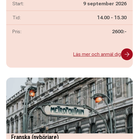
Start:
9 september 2026
Pågår mellan
och
Tid:
14.00
-
15.30
Pris:
2600:-
Läs mer och anmäl dig
Franska (nybörjare)