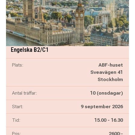
Engelska B2/C1
Plats:
ABF-huset
Sveavägen 41
Stockholm
Antal träffar:
10 (onsdagar)
Start:
9 september 2026
Pågår mellan
och
Tid:
15.00
-
16.30
Pris:
2600:-