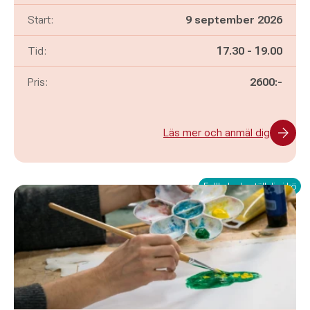
Start:
9 september 2026
Pågår mellan
och
Tid:
17.30
-
19.00
Pris:
2600:-
Läs mer och anmäl dig
Fullbokad - ställ dig i kö