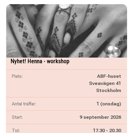
Nyhet! Henna - workshop
Plats:
ABF-huset
Sveavägen 41
Stockholm
Antal träffar:
1 (onsdag)
Start:
9 september 2026
Pågår mellan
och
Tid:
17.30
-
20.30