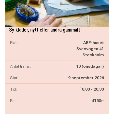
Sy kläder, nytt eller ändra gammalt
Plats:
ABF-huset
Sveavägen 41
Stockholm
Antal träffar:
10 (onsdagar)
Start:
9 september 2026
Pågår mellan
och
Tid:
18.00
-
20.30
Pris:
4150:-