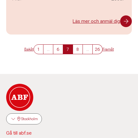
Läs mer och anmäl dig
1
...
6
7
8
...
26
Bakåt
Framåt
Stockholm
Gå till abf.se