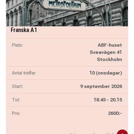
Franska A1
Plats:
ABF-huset
Sveavägen 41
Stockholm
Antal träffar:
10 (onsdagar)
Start:
9 september 2026
Pågår mellan
och
Tid:
18.45
-
20.15
Pris:
2600:-