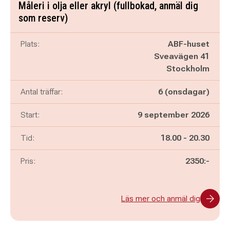
Måleri i olja eller akryl (fullbokad, anmäl dig
som reserv)
Plats:
ABF-huset
Sveavägen 41
Stockholm
Antal träffar:
6 (onsdagar)
Start:
9 september 2026
Pågår mellan
och
Tid:
18.00
-
20.30
Pris:
2350:-
Läs mer och anmäl dig