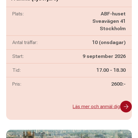
Plats:
ABF-huset
Sveavägen 41
Stockholm
Antal träffar:
10 (onsdagar)
Start:
9 september 2026
Pågår mellan
och
Tid:
17.00
-
18.30
Pris:
2600:-
Läs mer och anmäl dig