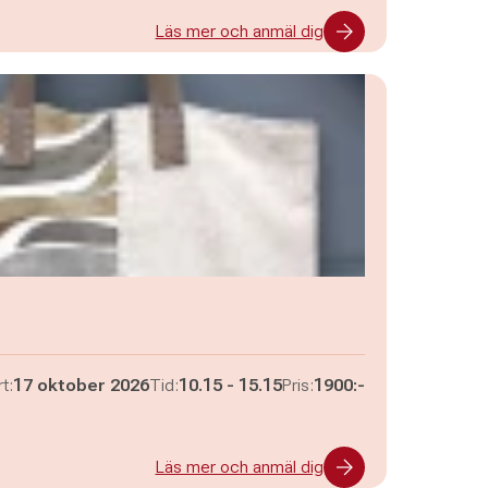
Läs mer och anmäl dig
Pågår mellan
och
t:
17 oktober 2026
Tid:
10.15
-
15.15
Pris:
1900:-
Läs mer och anmäl dig