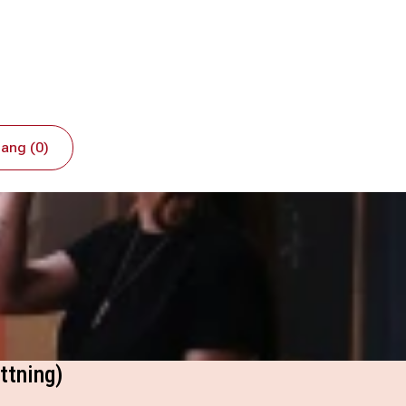
ang (0)
ttning)