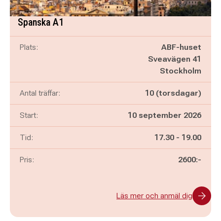
Spanska A1
Plats:
ABF-huset
Sveavägen 41
Stockholm
Antal träffar:
10 (torsdagar)
Start:
10 september 2026
Pågår mellan
och
Tid:
17.30
-
19.00
Pris:
2600:-
Läs mer och anmäl dig