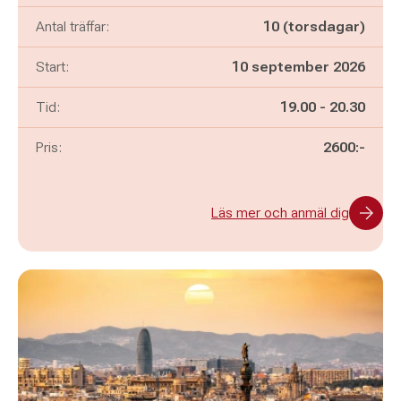
Antal träffar:
10 (torsdagar)
Start:
10 september 2026
Pågår mellan
och
Tid:
19.00
-
20.30
Pris:
2600:-
Läs mer och anmäl dig