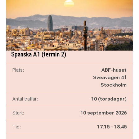
Spanska A1 (termin 2)
Plats:
ABF-huset
Sveavägen 41
Stockholm
Antal träffar:
10 (torsdagar)
Start:
10 september 2026
Pågår mellan
och
Tid:
17.15
-
18.45