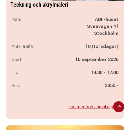
Teckning och akrylmåleri
Plats:
ABF-huset
Sveavägen 41
Stockholm
Antal träffar:
10 (torsdagar)
Start:
10 september 2026
Pågår mellan
och
Tid:
14.30
-
17.00
Pris:
3350:-
Läs mer och anmäl dig