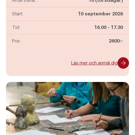
Antal träffar:
10 (torsdagar)
Start:
10 september 2026
Pågår mellan
och
Tid:
16.00
-
17.30
Pris:
2600:-
Läs mer och anmäl dig