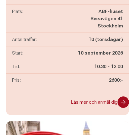
Plats:
ABF-huset
Sveavägen 41
Stockholm
Antal träffar:
10 (torsdagar)
Start:
10 september 2026
Pågår mellan
och
Tid:
10.30
-
12.00
Pris:
2600:-
Läs mer och anmäl dig