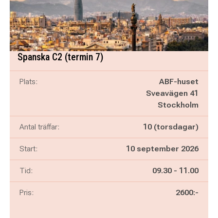
Spanska C2 (termin 7)
Plats:
ABF-huset
Sveavägen 41
Stockholm
Antal träffar:
10 (torsdagar)
Start:
10 september 2026
Pågår mellan
och
Tid:
09.30
-
11.00
Pris:
2600:-