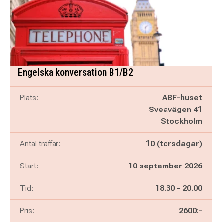
Engelska konversation B1/B2
Plats:
ABF-huset
Sveavägen 41
Stockholm
Antal träffar:
10 (torsdagar)
Start:
10 september 2026
Pågår mellan
och
Tid:
18.30
-
20.00
Pris:
2600:-