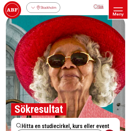
Sök
Stockholm
Meny
Sökresultat
Hitta en studiecirkel, kurs eller event