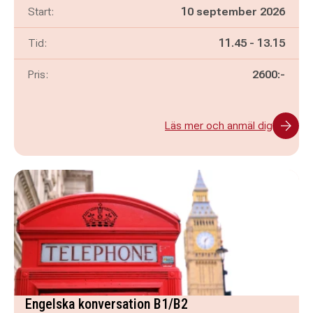
Start:
10 september 2026
Pågår mellan
och
Tid:
11.45
-
13.15
Pris:
2600:-
Läs mer och anmäl dig
Engelska konversation B1/B2