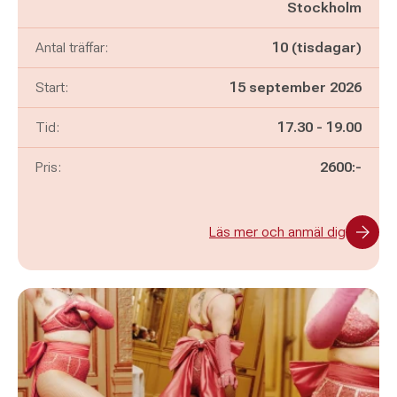
Stockholm
Antal träffar:
10 (tisdagar)
Start:
15 september 2026
Pågår mellan
och
Tid:
17.30
-
19.00
Pris:
2600:-
Läs mer och anmäl dig