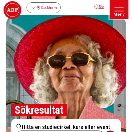
Sök
Stockholm
Meny
Sökresultat
Hitta en studiecirkel, kurs eller event