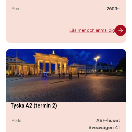
Pris:
2600:-
Läs mer och anmäl dig
Tyska A2 (termin 2)
Plats:
ABF-huset
Sveavägen 41