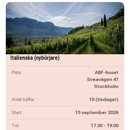
Italienska (nybörjare)
Plats:
ABF-huset
Sveavägen 41
Stockholm
Antal träffar:
10 (tisdagar)
Start:
15 september 2026
Pågår mellan
och
Tid:
17.30
-
19.00