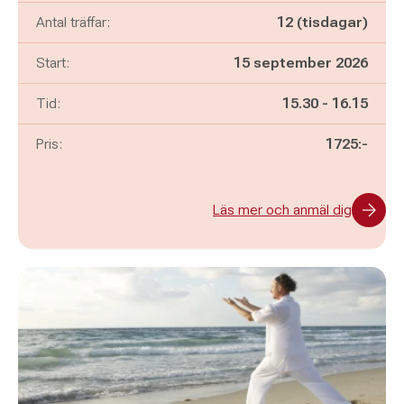
Antal träffar:
12 (tisdagar)
Start:
15 september 2026
Pågår mellan
och
Tid:
15.30
-
16.15
Pris:
1725:-
Läs mer och anmäl dig