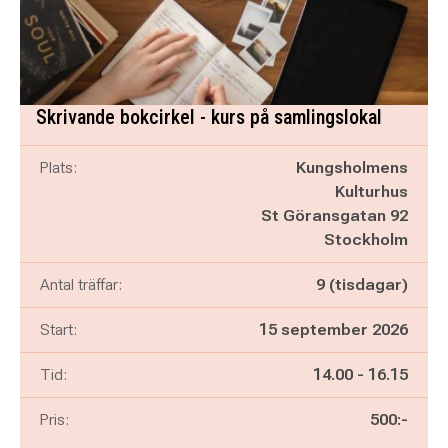
Skrivande bokcirkel - kurs på samlingslokal
Plats:
Kungsholmens
Kulturhus
St Göransgatan 92
Stockholm
Antal träffar:
9 (tisdagar)
Start:
15 september 2026
Pågår mellan
och
Tid:
14.00
-
16.15
Pris:
500:-