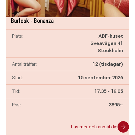
Burlesk - Bonanza
Plats:
ABF-huset
Sveavägen 41
Stockholm
Antal träffar:
12 (tisdagar)
Start:
15 september 2026
Pågår mellan
och
Tid:
17.35
-
19.05
Pris:
3895:-
Läs mer och anmäl dig