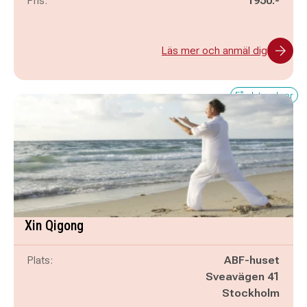
Pris:
1950:-
Läs mer och anmäl dig
Få platser kvar
Xin Qigong
Plats:
ABF-huset
Sveavägen 41
Stockholm