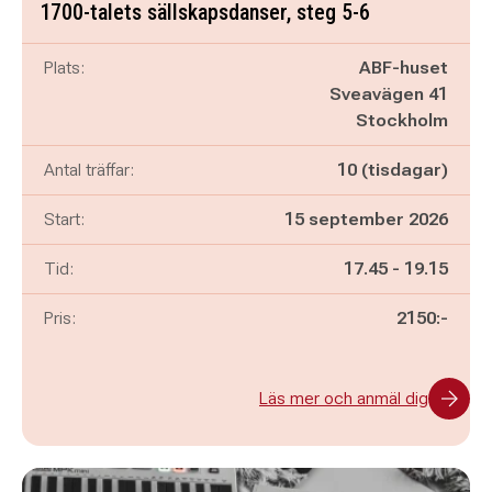
1700-talets sällskapsdanser, steg 5-6
Plats:
ABF-huset
Sveavägen 41
Stockholm
Antal träffar:
10 (tisdagar)
Start:
15 september 2026
Pågår mellan
och
Tid:
17.45
-
19.15
Pris:
2150:-
Läs mer och anmäl dig