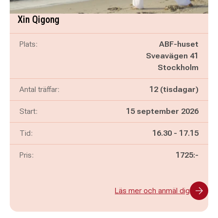
Xin Qigong
Plats:
ABF-huset
Sveavägen 41
Stockholm
Antal träffar:
12 (tisdagar)
Start:
15 september 2026
Pågår mellan
och
Tid:
16.30
-
17.15
Pris:
1725:-
Läs mer och anmäl dig