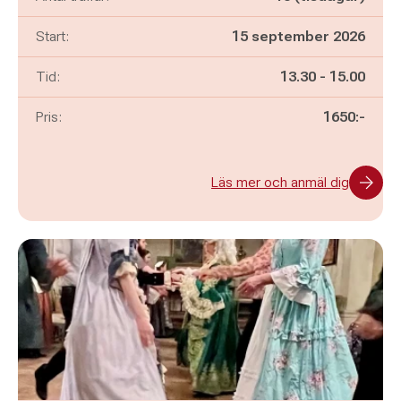
Start:
15 september 2026
Pågår mellan
och
Tid:
13.30
-
15.00
Pris:
1650:-
Läs mer och anmäl dig