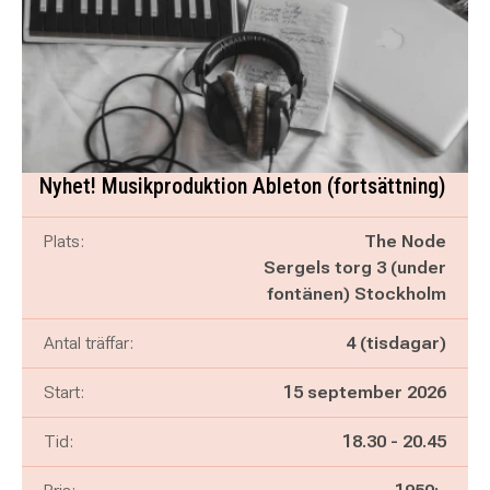
Nyhet! Musikproduktion Ableton (fortsättning)
Plats:
The Node
Sergels torg 3 (under
fontänen) Stockholm
Antal träffar:
4 (tisdagar)
Start:
15 september 2026
Pågår mellan
och
Tid:
18.30
-
20.45