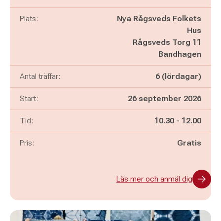
Plats:
Nya Rågsveds Folkets
Hus
Rågsveds Torg 11
Bandhagen
Antal träffar:
6 (lördagar)
Start:
26 september 2026
Pågår mellan
och
Tid:
10.30
-
12.00
Pris:
Gratis
Läs mer och anmäl dig