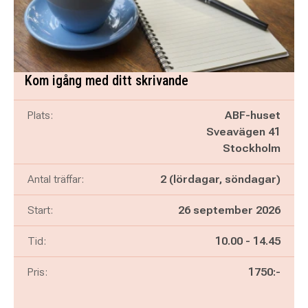
Kom igång med ditt skrivande
Plats:
ABF-huset
Sveavägen 41
Stockholm
Antal träffar:
2 (lördagar, söndagar)
Start:
26 september 2026
Pågår mellan
och
Tid:
10.00
-
14.45
Pris:
1750:-