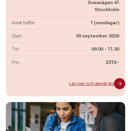
Sveavägen 41
Stockholm
Antal träffar:
7 (onsdagar)
Start:
30 september 2026
Pågår mellan
och
Tid:
09.00
-
11.30
Pris:
2310:-
Läs mer och anmäl dig