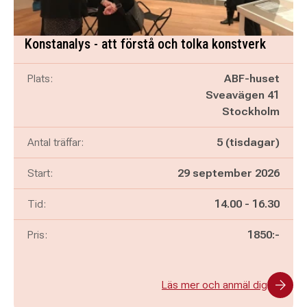
Konstanalys - att förstå och tolka konstverk
Plats:
ABF-huset
Sveavägen 41
Stockholm
Antal träffar:
5 (tisdagar)
Start:
29 september 2026
Pågår mellan
och
Tid:
14.00
-
16.30
Pris:
1850:-
Läs mer och anmäl dig