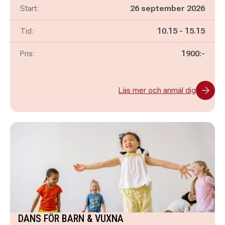
Start:
26 september 2026
Pågår mellan
och
Tid:
10.15
-
15.15
Pris:
1900:-
Läs mer och anmäl dig
DANS FÖR BARN & VUXNA