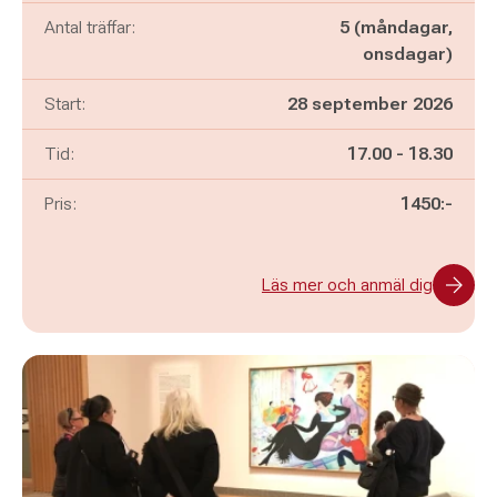
Antal träffar:
5 (måndagar,
onsdagar)
Start:
28 september 2026
Pågår mellan
och
Tid:
17.00
-
18.30
Pris:
1450:-
Läs mer och anmäl dig