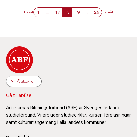
1
...
17
18
19
...
26
Bakåt
Framåt
Stockholm
Gå till abf.se
Arbetarnas Bildningsförbund (ABF) är Sveriges ledande
studieförbund. Vi erbjuder studiecirklar, kurser, föreläsningar
samt kulturarrangemang i alla landets kommuner.