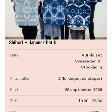
Shibori – Japansk batik
Plats:
ABF-huset
Sveavägen 41
Stockholm
Antal träffar:
2 (lördagar, söndagar)
Start:
26 september 2026
Pågår mellan
och
Tid:
10.30
-
15.30