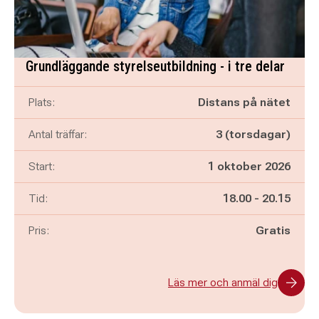
Grundläggande styrelseutbildning - i tre delar
Plats:
Distans på nätet
Antal träffar:
3 (torsdagar)
Start:
1 oktober 2026
Pågår mellan
och
Tid:
18.00
-
20.15
Pris:
Gratis
Läs mer och anmäl dig