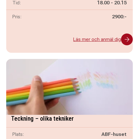
Pågår mellan
och
Tid:
18.00
-
20.15
Pris:
2900:-
Läs mer och anmäl dig
Teckning – olika tekniker
Plats:
ABF-huset