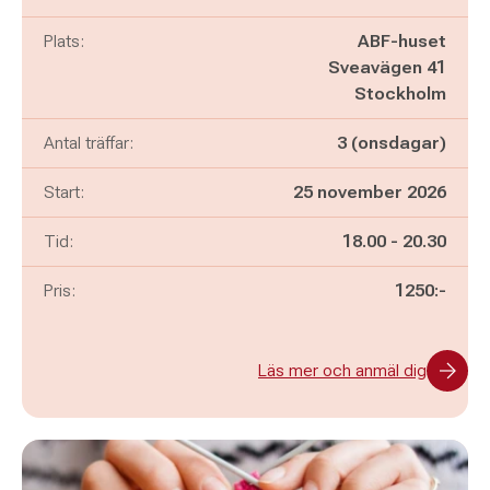
Plats:
ABF-huset
Sveavägen 41
Stockholm
Antal träffar:
3 (onsdagar)
Start:
25 november 2026
Pågår mellan
och
Tid:
18.00
-
20.30
Pris:
1250:-
Läs mer och anmäl dig