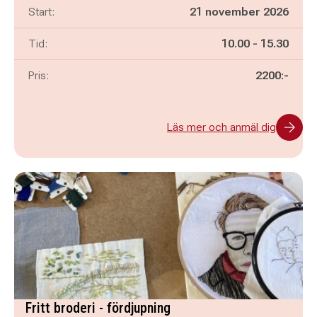
Start:
21 november 2026
Pågår mellan
och
Tid:
10.00
-
15.30
Pris:
2200:-
Läs mer och anmäl dig
Fritt broderi - fördjupning