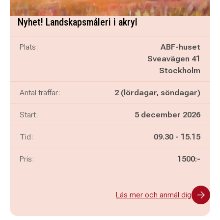
Nyhet! Landskapsmåleri i akryl
Plats:
ABF-huset
Sveavägen 41
Stockholm
Antal träffar:
2 (lördagar, söndagar)
Start:
5 december 2026
Pågår mellan
och
Tid:
09.30
-
15.15
Pris:
1500:-
Läs mer och anmäl dig