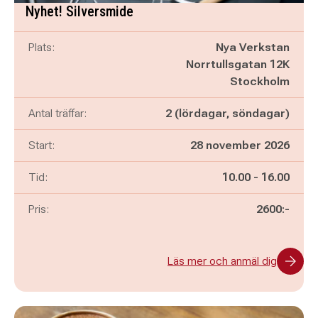
Nyhet! Silversmide
Plats:
Nya Verkstan
Norrtullsgatan 12K
Stockholm
Antal träffar:
2 (lördagar, söndagar)
Start:
28 november 2026
Pågår mellan
och
Tid:
10.00
-
16.00
Pris:
2600:-
Läs mer och anmäl dig