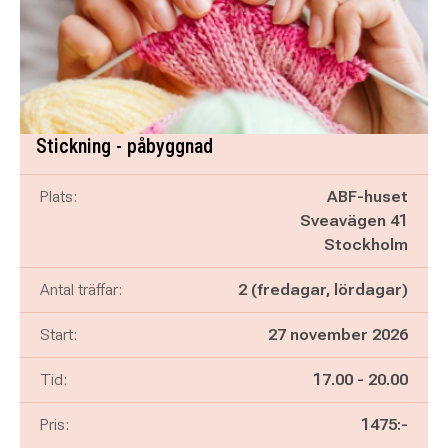
Stickning - påbyggnad
Plats:
ABF-huset
Sveavägen 41
Stockholm
Antal träffar:
2 (fredagar, lördagar)
Start:
27 november 2026
Pågår mellan
och
Tid:
17.00
-
20.00
Pris:
1475:-