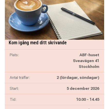
Kom igång med ditt skrivande
Plats:
ABF-huset
Sveavägen 41
Stockholm
Antal träffar:
2 (lördagar, söndagar)
Start:
5 december 2026
Pågår mellan
och
Tid:
10.00
-
14.45