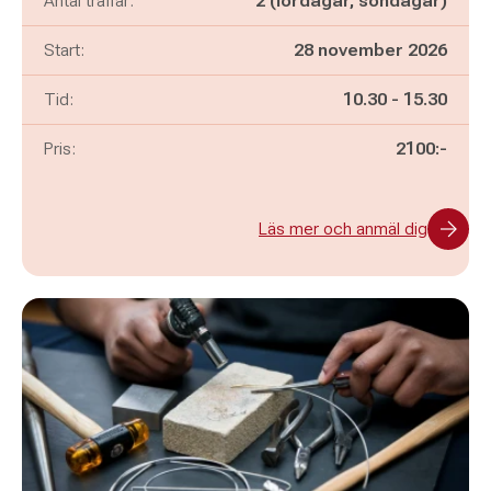
Antal träffar:
2 (lördagar, söndagar)
Start:
28 november 2026
Pågår mellan
och
Tid:
10.30
-
15.30
Pris:
2100:-
Läs mer och anmäl dig