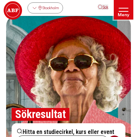
Sök
Stockholm
Meny
Sökresultat
Hitta en studiecirkel, kurs eller event