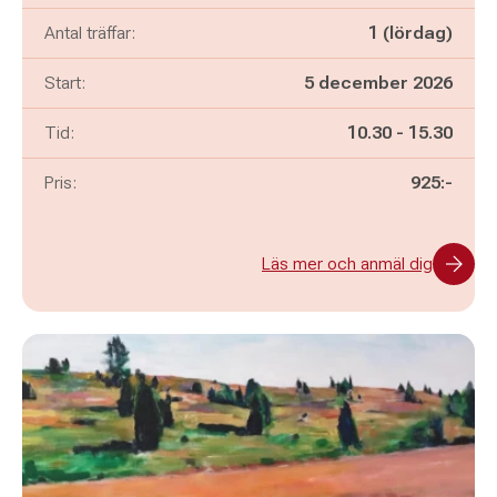
Antal träffar:
1 (lördag)
Start:
5 december 2026
Pågår mellan
och
Tid:
10.30
-
15.30
Pris:
925:-
Läs mer och anmäl dig