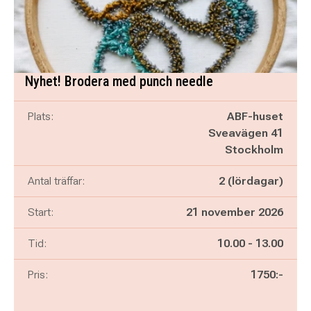
Nyhet! Brodera med punch needle
Plats:
ABF-huset
Sveavägen 41
Stockholm
Antal träffar:
2 (lördagar)
Start:
21 november 2026
Pågår mellan
och
Tid:
10.00
-
13.00
Pris:
1750:-