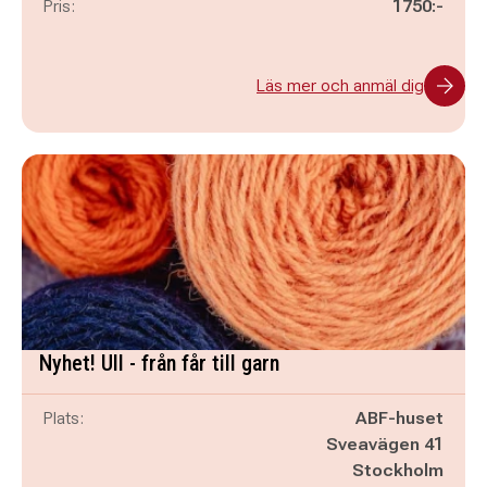
Pris:
1750:-
Läs mer och anmäl dig
Nyhet! Ull - från får till garn
Plats:
ABF-huset
Sveavägen 41
Stockholm