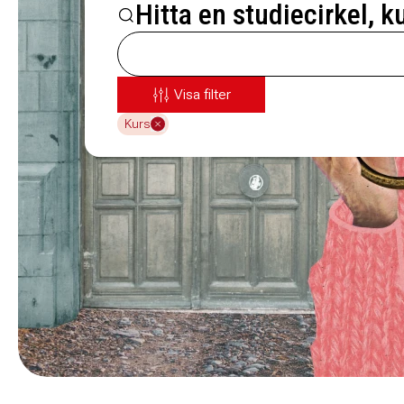
Hitta en studiecirkel, k
Visa filter
Kurs