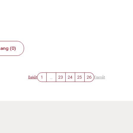
ang (0)
1
...
23
24
25
26
Bakåt
Framåt