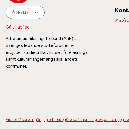
Kont
Stockholm
↗️ abfs
Gå till abf.se
Arbetarnas Bildningsförbund (ABF) är
Sveriges ledande studieförbund. Vi
erbjuder studiecirklar, kurser, föreläsningar
samt kulturarrangemang i alla landets
kommuner.
Visselblåsare
Tillgänglighetsredogörelse
Behandling av personuppgifte