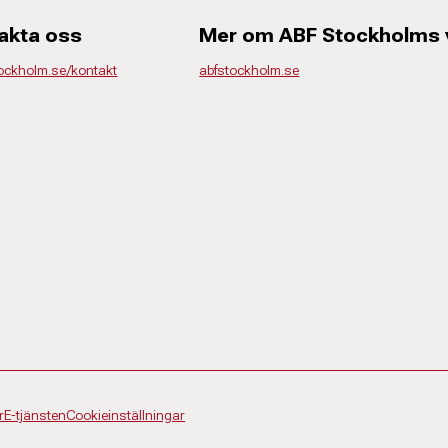
akta oss
Mer om ABF Stockholms
tockholm.se/kontakt
abfstockholm.se
r
E-tjänsten
Cookieinställningar