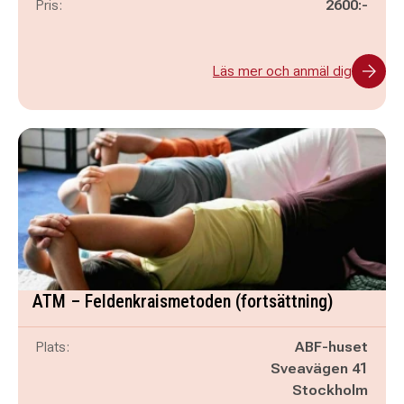
Pris:
2600:-
Läs mer och anmäl dig
ATM – Feldenkraismetoden (fortsättning)
Plats:
ABF-huset
Sveavägen 41
Stockholm