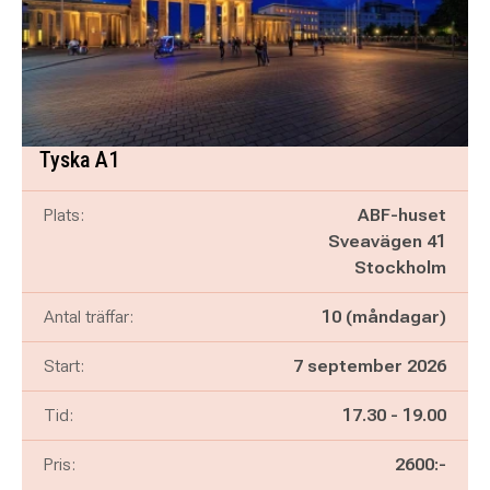
Tyska A1
Plats:
ABF-huset
Sveavägen 41
Stockholm
Antal träffar:
10 (måndagar)
Start:
7 september 2026
Pågår mellan
och
Tid:
17.30
-
19.00
Pris:
2600:-