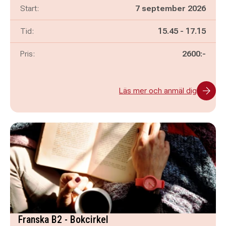
Start:
7 september 2026
Pågår mellan
och
Tid:
15.45
-
17.15
Pris:
2600:-
Läs mer och anmäl dig
Franska B2 - Bokcirkel