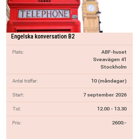
Engelska konversation B2
Plats:
ABF-huset
Sveavägen 41
Stockholm
Antal träffar:
10 (måndagar)
Start:
7 september 2026
Pågår mellan
och
Tid:
12.00
-
13.30
Pris:
2600:-