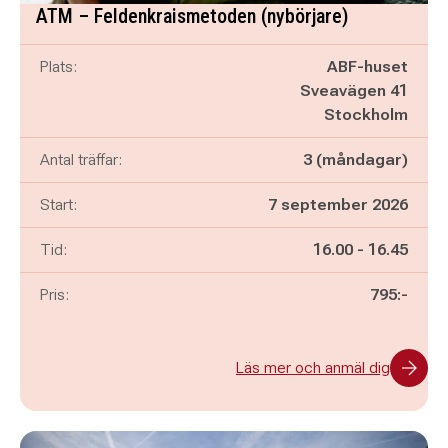
ATM – Feldenkraismetoden (nybörjare)
Plats:
ABF-huset
Sveavägen 41
Stockholm
Antal träffar:
3 (måndagar)
Start:
7 september 2026
Pågår mellan
och
Tid:
16.00
-
16.45
Pris:
795:-
Läs mer och anmäl dig