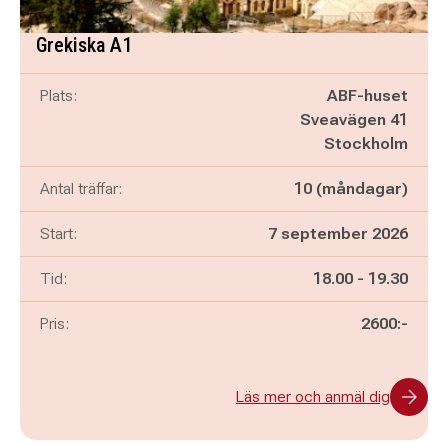
Grekiska A1
Plats:
ABF-huset
Sveavägen 41
Stockholm
Antal träffar:
10 (måndagar)
Start:
7 september 2026
Pågår mellan
och
Tid:
18.00
-
19.30
Pris:
2600:-
Läs mer och anmäl dig