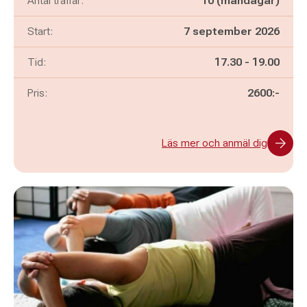
Antal träffar:
10 (måndagar)
Start:
7 september 2026
Pågår mellan
och
Tid:
17.30
-
19.00
Pris:
2600:-
Läs mer och anmäl dig