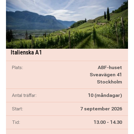
Italienska A1
Plats:
ABF-huset
Sveavägen 41
Stockholm
Antal träffar:
10 (måndagar)
Start:
7 september 2026
Pågår mellan
och
Tid:
13.00
-
14.30