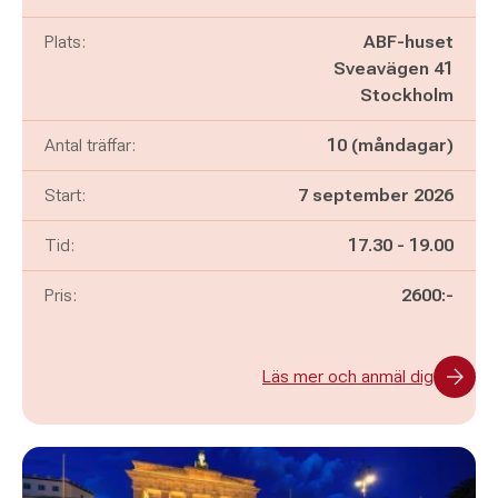
Plats:
ABF-huset
Sveavägen 41
Stockholm
Antal träffar:
10 (måndagar)
Start:
7 september 2026
Pågår mellan
och
Tid:
17.30
-
19.00
Pris:
2600:-
Läs mer och anmäl dig