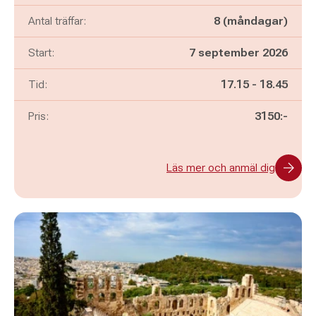
Antal träffar:
8 (måndagar)
Start:
7 september 2026
Pågår mellan
och
Tid:
17.15
-
18.45
Pris:
3150:-
Läs mer och anmäl dig