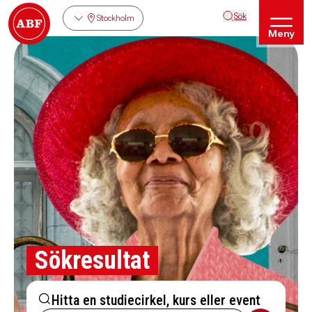
Sök
Stockholm
Meny
Sökresultat
Hitta en studiecirkel, kurs eller event