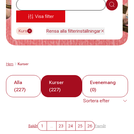
Sök
Visa filter
Rensa alla filterinställningar
Kurs
Hem
Kurser
Alla
Kurser
Evenemang
(227)
(227)
(0)
1
...
23
24
25
26
Bakåt
Framåt