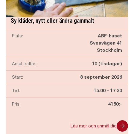
Sy kläder, nytt eller ändra gammalt
Plats:
ABF-huset
Sveavägen 41
Stockholm
Antal träffar:
10 (tisdagar)
Start:
8 september 2026
Pågår mellan
och
Tid:
15.00
-
17.30
Pris:
4150:-
Läs mer och anmäl dig