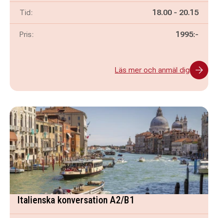
Pågår mellan
och
Tid:
18.00
-
20.15
Pris:
1995:-
Läs mer och anmäl dig
Italienska konversation A2/B1