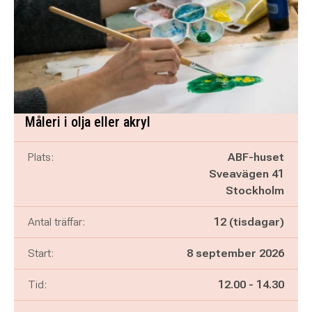
Måleri i olja eller akryl
Plats:
ABF-huset
Sveavägen 41
Stockholm
Antal träffar:
12 (tisdagar)
Start:
8 september 2026
Pågår mellan
och
Tid:
12.00
-
14.30