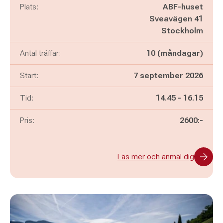
Plats:
ABF-huset
Sveavägen 41
Stockholm
Antal träffar:
10 (måndagar)
Start:
7 september 2026
Pågår mellan
och
Tid:
14.45
-
16.15
Pris:
2600:-
Läs mer och anmäl dig