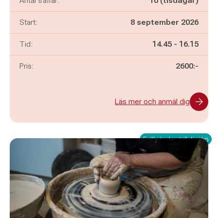
Antal träffar:
10 (tisdagar)
Start:
8 september 2026
Pågår mellan
och
Tid:
14.45
-
16.15
Pris:
2600:-
Läs mer och anmäl dig
Fullbokad - ställ dig i kö