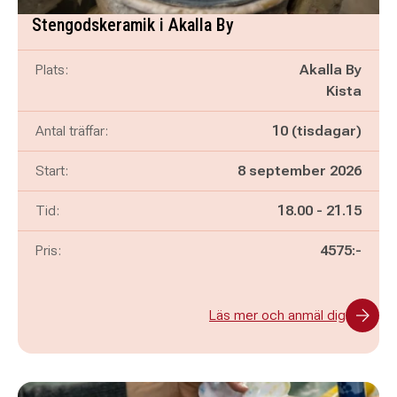
Stengodskeramik i Akalla By
Plats:
Akalla By
Kista
Antal träffar:
10 (tisdagar)
Start:
8 september 2026
Pågår mellan
och
Tid:
18.00
-
21.15
Pris:
4575:-
Läs mer och anmäl dig