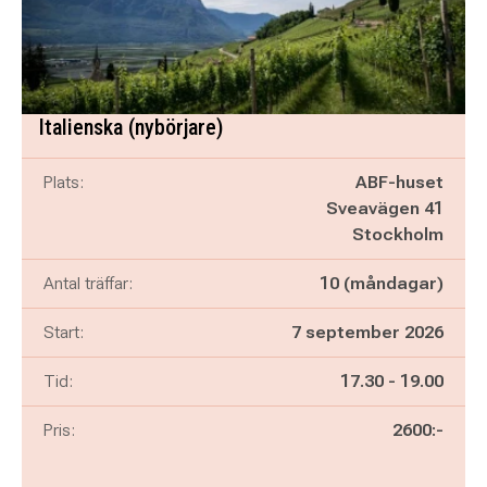
Italienska (nybörjare)
Plats:
ABF-huset
Sveavägen 41
Stockholm
Antal träffar:
10 (måndagar)
Start:
7 september 2026
Pågår mellan
och
Tid:
17.30
-
19.00
Pris:
2600:-