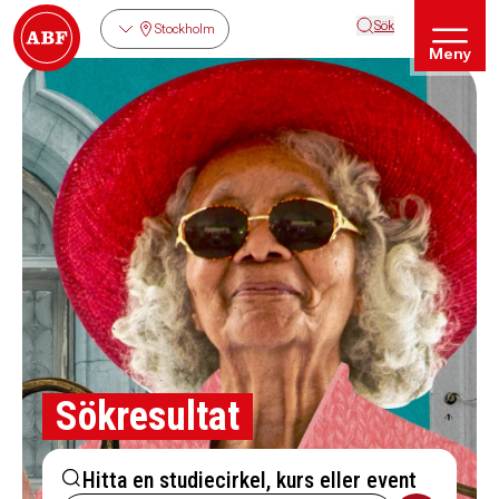
Sök
Stockholm
Meny
Sökresultat
Hitta en studiecirkel, kurs eller event