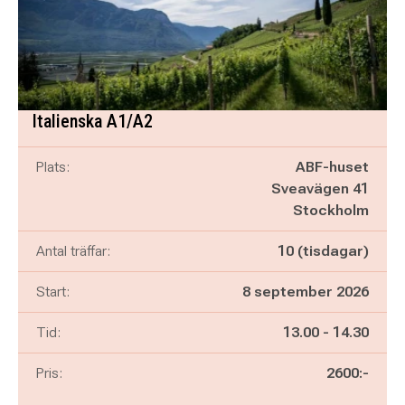
Italienska A1/A2
Plats:
ABF-huset
Sveavägen 41
Stockholm
Antal träffar:
10 (tisdagar)
Start:
8 september 2026
Pågår mellan
och
Tid:
13.00
-
14.30
Pris:
2600:-