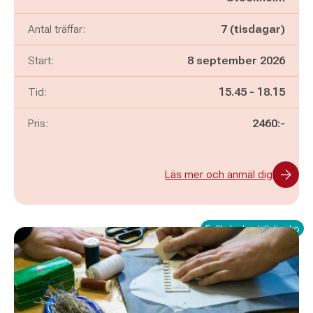
Antal träffar:
7 (tisdagar)
Start:
8 september 2026
Pågår mellan
och
Tid:
15.45
-
18.15
Pris:
2460:-
Läs mer och anmäl dig
Fullbokad - ställ dig i kö