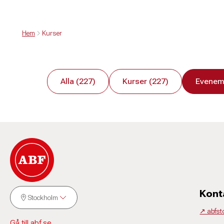
Hem
Kurser
Alla (227)
Kurser (227)
Evenem
Kont
Stockholm
↗️ abfs
Gå till abf.se