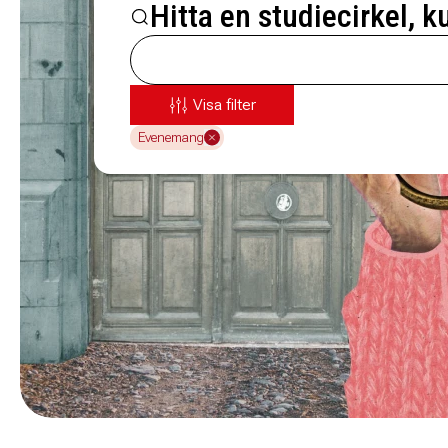
Hitta en studiecirkel, k
Visa filter
Evenemang