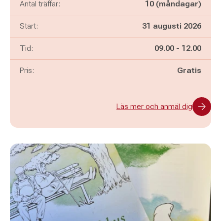
Antal träffar:
10 (måndagar)
Start:
31 augusti 2026
Pågår mellan
och
Tid:
09.00
-
12.00
Pris:
Gratis
Läs mer och anmäl dig