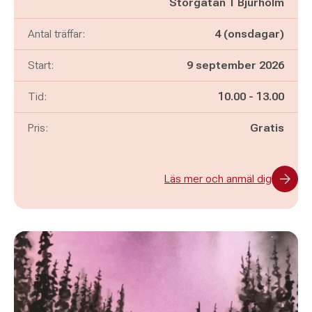
Storgatan 1 Bjurholm
Antal träffar:
4 (onsdagar)
Start:
9 september 2026
Pågår mellan
och
Tid:
10.00
-
13.00
Pris:
Gratis
Läs mer och anmäl dig