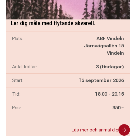
Lär dig måla med flytande akvarell.
Plats:
ABF Vindeln
Järnvägsallén 15
Vindeln
Antal träffar:
3 (tisdagar)
Start:
15 september 2026
Pågår mellan
och
Tid:
18.00
-
20.15
Pris:
350:-
Läs mer och anmäl dig