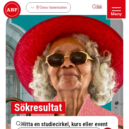
Sök
Östra Västerbotten
Meny
Sökresultat
Hitta en studiecirkel, kurs eller event