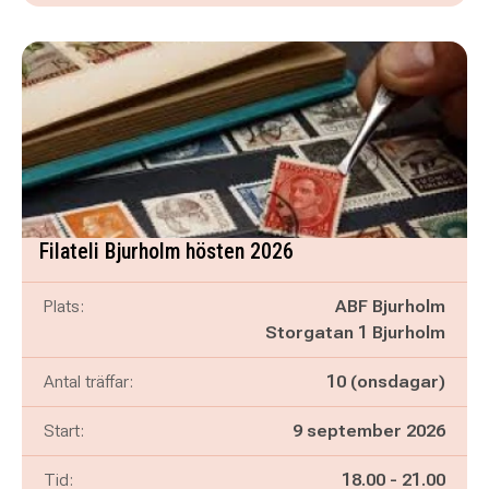
Filateli Bjurholm hösten 2026
Plats:
ABF Bjurholm
Storgatan 1 Bjurholm
Antal träffar:
10 (onsdagar)
Start:
9 september 2026
Pågår mellan
och
Tid:
18.00
-
21.00