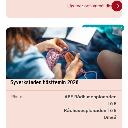
Läs mer och anmäl dig
Fullbokad - ställ dig i kö
Syverkstaden hösttemin 2026
Plats:
ABF Rådhusesplanaden
16 B
Rådhusesplanaden 16 B
Umeå