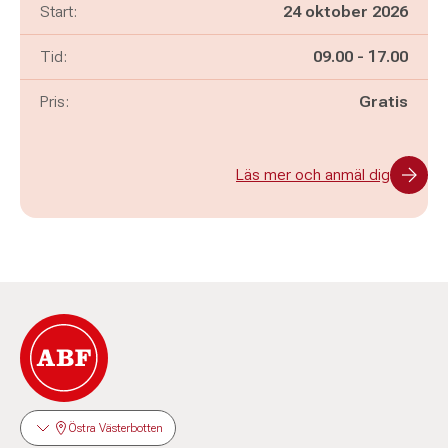
Start:
24 oktober 2026
Pågår mellan
och
Tid:
09.00
-
17.00
Pris:
Gratis
Läs mer och anmäl dig
Östra Västerbotten