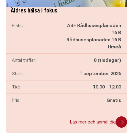
Äldres hälsa i fokus
Plats:
ABF Rådhusesplanaden
16 B
Rådhusesplanaden 16 B
Umeå
Antal träffar:
8 (tisdagar)
Start:
1 september 2026
Pågår mellan
och
Tid:
10.00
-
12.00
Pris:
Gratis
Läs mer och anmäl dig