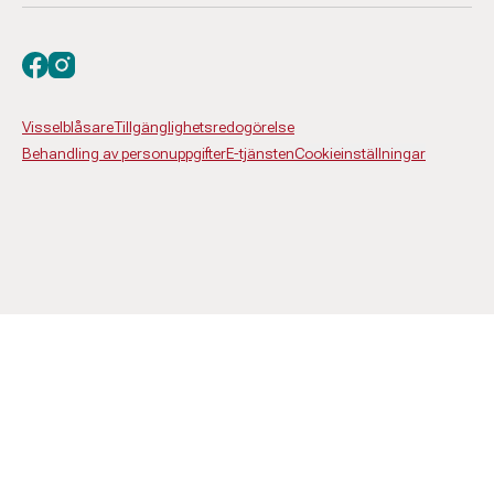
Besök oss på facebook
Besök oss på instagram
Visselblåsare
Tillgänglighetsredogörelse
Behandling av personuppgifter
E-tjänsten
Cookieinställningar