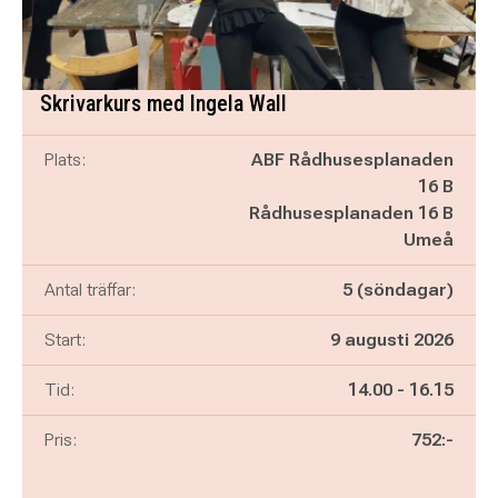
Skrivarkurs med Ingela Wall
Plats:
ABF Rådhusesplanaden
16 B
Rådhusesplanaden 16 B
Umeå
Antal träffar:
5 (söndagar)
Start:
9 augusti 2026
Pågår mellan
och
Tid:
14.00
-
16.15
Pris:
752:-