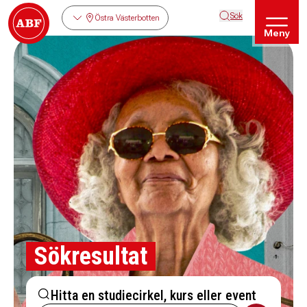
Sök
Östra Västerbotten
Meny
Sökresultat
Hitta en studiecirkel, kurs eller event