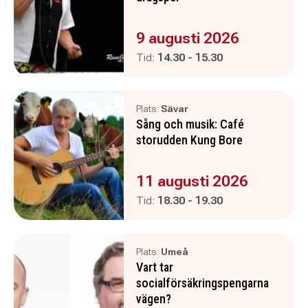
Evenemanget är :
9 augusti 2026
Pågår mellan
och
Tid:
14.30
-
15.30
Plats:
Sävar
Sång och musik: Café
storudden Kung Bore
Evenemanget är :
11 augusti 2026
Pågår mellan
och
Tid:
18.30
-
19.30
Plats:
Umeå
Vart tar
socialförsäkringspengarna
vägen?