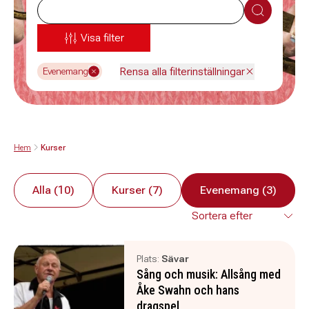
Sök
Visa filter
Rensa alla filterinställningar
Evenemang
Hem
Kurser
Alla (10)
Kurser (7)
Evenemang (3)
Plats:
Sävar
Sång och musik: Allsång med
Åke Swahn och hans
dragspel