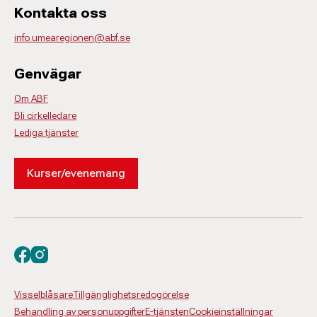
Kontakta oss
info.umearegionen@abf.se
Genvägar
Om ABF
Bli cirkelledare
Lediga tjänster
Kurser/evenemang
Besök oss på facebook
Besök oss på instagram
Visselblåsare
Tillgänglighetsredogörelse
Behandling av personuppgifter
E-tjänsten
Cookieinställningar