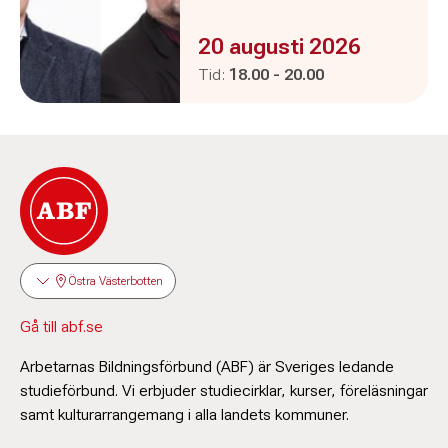
Evenemanget är :
20 augusti 2026
Pågår mellan
och
Tid:
18.00
-
20.00
Östra Västerbotten
Gå till abf.se
Arbetarnas Bildningsförbund (ABF) är Sveriges ledande
studieförbund. Vi erbjuder studiecirklar, kurser, föreläsningar
samt kulturarrangemang i alla landets kommuner.