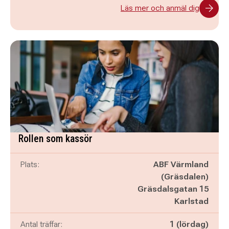
Läs mer och anmäl dig
Rollen som kassör
Plats:
ABF Värmland
(Gräsdalen)
Gräsdalsgatan 15
Karlstad
Antal träffar:
1 (lördag)