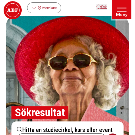
Sök
Värmland
Meny
Sökresultat
Hitta en studiecirkel, kurs eller event