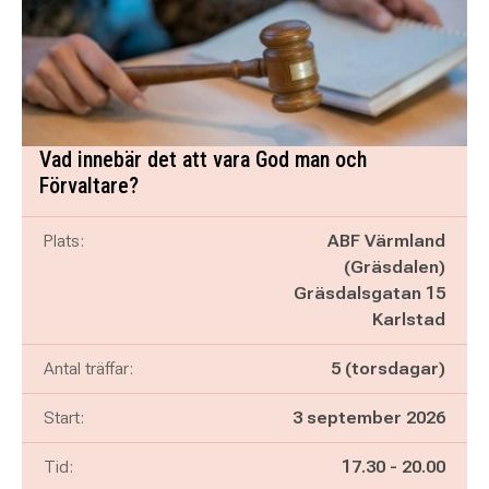
Vad innebär det att vara God man och
Förvaltare?
Plats:
ABF Värmland
(Gräsdalen)
Gräsdalsgatan 15
Karlstad
Antal träffar:
5 (torsdagar)
Start:
3 september 2026
Pågår mellan
och
Tid:
17.30
-
20.00