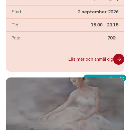
Start:
2 september 2026
Pågår mellan
och
Tid:
18.00
-
20.15
Pris:
700:-
Läs mer och anmäl dig
Fullbokad - ställ dig i kö