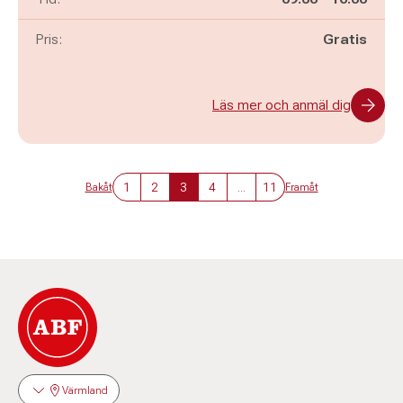
Pris:
Gratis
Läs mer och anmäl dig
1
2
3
4
...
11
Bakåt
Framåt
Värmland