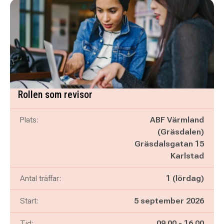
Rollen som revisor
Plats:
ABF Värmland
(Gräsdalen)
Gräsdalsgatan 15
Karlstad
Antal träffar:
1 (lördag)
Start:
5 september 2026
Pågår mellan
och
Tid:
09.00
-
16.00