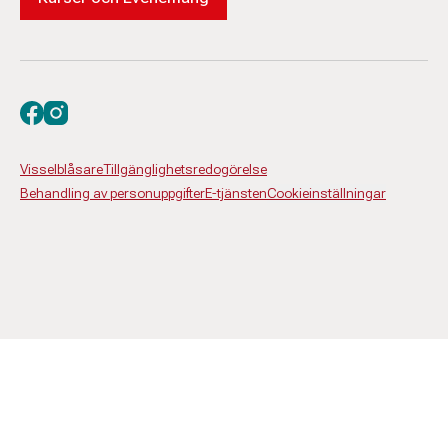
Besök oss på facebook
Besök oss på instagram
Visselblåsare
Tillgänglighetsredogörelse
Behandling av personuppgifter
E-tjänsten
Cookieinställningar