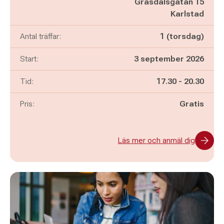
Gräsdalsgatan 15
Karlstad
Antal träffar:
1 (torsdag)
Start:
3 september 2026
Pågår mellan
och
Tid:
17.30
-
20.30
Pris:
Gratis
Läs mer och anmäl dig