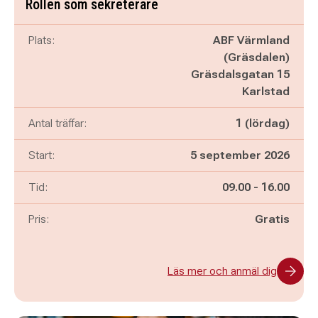
Rollen som sekreterare
Plats:
ABF Värmland
(Gräsdalen)
Gräsdalsgatan 15
Karlstad
Antal träffar:
1 (lördag)
Start:
5 september 2026
Pågår mellan
och
Tid:
09.00
-
16.00
Pris:
Gratis
Läs mer och anmäl dig