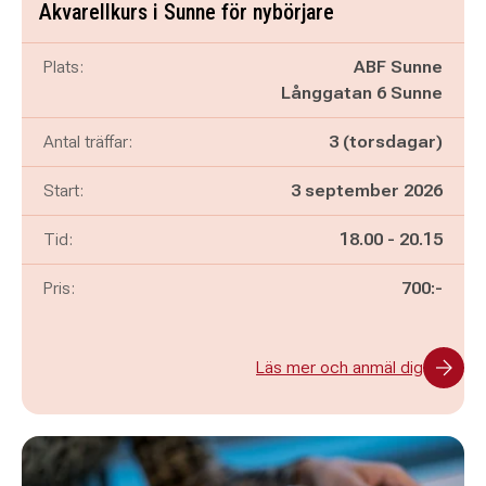
Akvarellkurs i Sunne för nybörjare
Plats:
ABF Sunne
Långgatan 6 Sunne
Antal träffar:
3 (torsdagar)
Start:
3 september 2026
Pågår mellan
och
Tid:
18.00
-
20.15
Pris:
700:-
Läs mer och anmäl dig