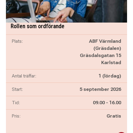
Rollen som ordförande
Plats:
ABF Värmland
(Gräsdalen)
Gräsdalsgatan 15
Karlstad
Antal träffar:
1 (lördag)
Start:
5 september 2026
Pågår mellan
och
Tid:
09.00
-
16.00
Pris:
Gratis