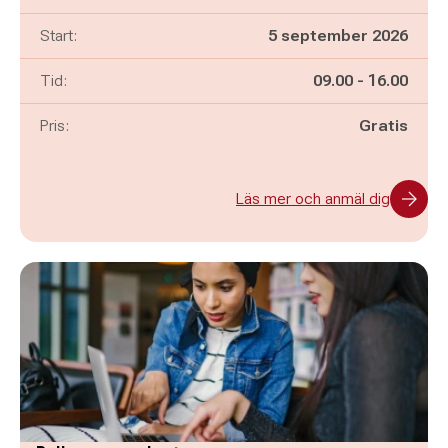
Start:
5 september 2026
Pågår mellan
och
Tid:
09.00
-
16.00
Pris:
Gratis
Läs mer och anmäl dig