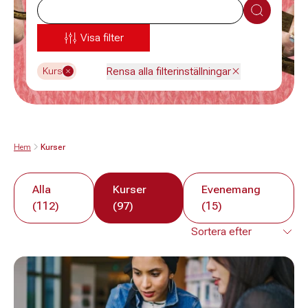
Sök
Visa filter
Rensa alla filterinställningar
Kurs
Hem
Kurser
Alla
Kurser
Evenemang
(112)
(97)
(15)