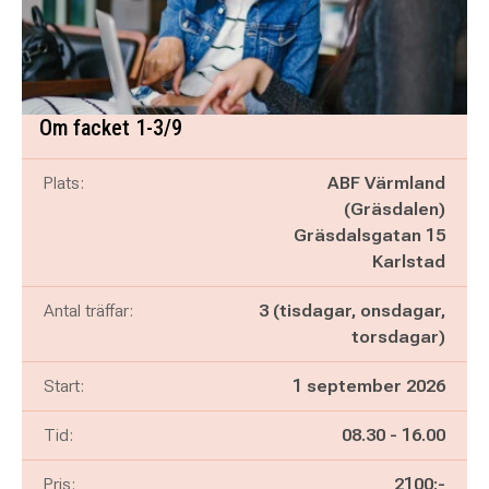
Om facket 1-3/9
Plats:
ABF Värmland
(Gräsdalen)
Gräsdalsgatan 15
Karlstad
Antal träffar:
3 (tisdagar, onsdagar,
torsdagar)
Start:
1 september 2026
Pågår mellan
och
Tid:
08.30
-
16.00
Pris:
2100:-