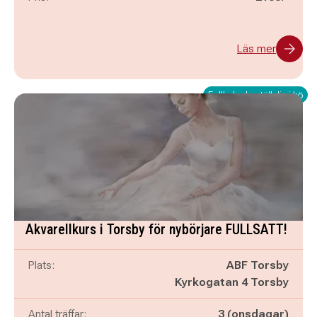
Läs mer
Fullbokad - ställ dig i kö
Akvarellkurs i Torsby för nybörjare FULLSATT!
Plats:
ABF Torsby
Kyrkogatan 4 Torsby
Antal träffar:
3 (onsdagar)